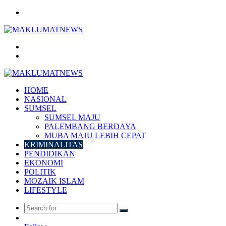
Menu
Search
for
Log
In
HOME
NASIONAL
SUMSEL
SUMSEL MAJU
PALEMBANG BERDAYA
MUBA MAJU LEBIH CEPAT
KRIMINALITAS
PENDIDIKAN
EKONOMI
POLITIK
MOZAIK ISLAM
LIFESTYLE
Search
Random
for