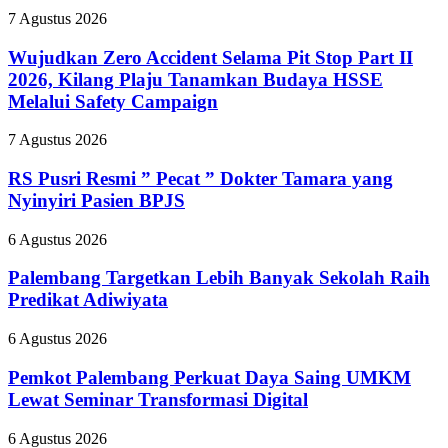
Wujudkan
7 Agustus 2026
Zero
Accident
Wujudkan Zero Accident Selama Pit Stop Part II
Selama
2026, Kilang Plaju Tanamkan Budaya HSSE
Pit
Melalui Safety Campaign
Stop
Part
RS
7 Agustus 2026
II
Pusri
2026,
Resmi
RS Pusri Resmi ” Pecat ” Dokter Tamara yang
Kilang
”
Plaju
Nyinyiri Pasien BPJS
Pecat
Tanamkan
”
Budaya
Palembang
6 Agustus 2026
Dokter
HSSE
Targetkan
Tamara
Melalui
Lebih
Palembang Targetkan Lebih Banyak Sekolah Raih
yang
Safety
Banyak
Predikat Adiwiyata
Nyinyiri
Campaign
Sekolah
Pasien
Raih
BPJS
Pemkot
6 Agustus 2026
Predikat
Palembang
Adiwiyata
Perkuat
Pemkot Palembang Perkuat Daya Saing UMKM
Daya
Lewat Seminar Transformasi Digital
Saing
UMKM
Bupati
6 Agustus 2026
Lewat