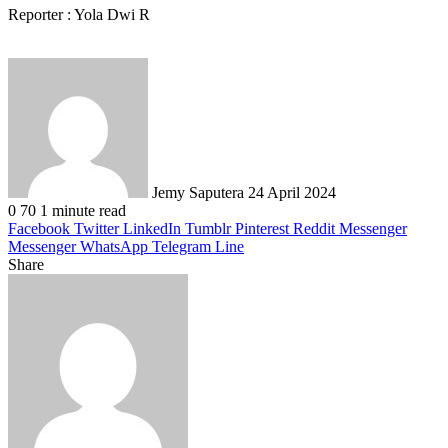
Reporter : Yola Dwi R
Send
an
email
Jemy Saputera
24 April 2024
0
70
1 minute read
Facebook
Twitter
LinkedIn
Tumblr
Pinterest
Reddit
Messenger
Messenger
WhatsApp
Telegram
Line
Share
Facebook
Twitter
LinkedIn
Pinterest
Reddit
Messenger
Messenger
WhatsApp
Telegram
Share
Print
via
Email