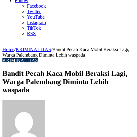
Article
Follow
Facebook
Twitter
YouTube
Instagram
TikTok
RSS
Home
/
KRIMINALITAS
/
Bandit Pecah Kaca Mobil Beraksi Lagi,
Warga Palembang Diminta Lebih waspada
KRIMINALITAS
Bandit Pecah Kaca Mobil Beraksi Lagi,
Warga Palembang Diminta Lebih
waspada
Send
an
email