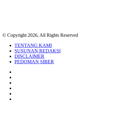
© Copyright 2026, All Rights Reserved
TENTANG KAMI
SUSUNAN REDAKSI
DISCLAIMER
PEDOMAN SIBER
Facebook
Twitter
YouTube
Instagram
TikTok
RSS
Back
to
top
button