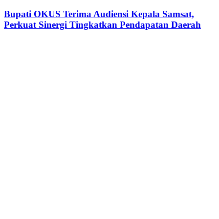
OKUS
Seminar
Terima
Bupati OKUS Terima Audiensi Kepala Samsat,
Transformasi
Audiensi
Perkuat Sinergi Tingkatkan Pendapatan Daerah
Digital
Kepala
Samsat,
Perkuat
Sinergi
Tingkatkan
Pendapatan
Daerah