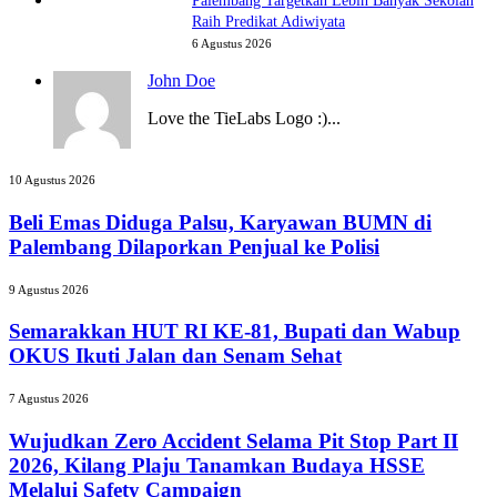
Palembang Targetkan Lebih Banyak Sekolah
Raih Predikat Adiwiyata
6 Agustus 2026
John Doe
Love the TieLabs Logo :)...
Beli
10 Agustus 2026
Emas
Diduga
Beli Emas Diduga Palsu, Karyawan BUMN di
Palsu,
Palembang Dilaporkan Penjual ke Polisi
Karyawan
BUMN
Semarakkan
9 Agustus 2026
di
HUT
Palembang
RI
Semarakkan HUT RI KE-81, Bupati dan Wabup
Dilaporkan
KE-
OKUS Ikuti Jalan dan Senam Sehat
Penjual
81,
ke
Bupati
Wujudkan
Polisi
7 Agustus 2026
dan
Zero
Wabup
Accident
Wujudkan Zero Accident Selama Pit Stop Part II
OKUS
Selama
2026, Kilang Plaju Tanamkan Budaya HSSE
Ikuti
Pit
Melalui Safety Campaign
Jalan