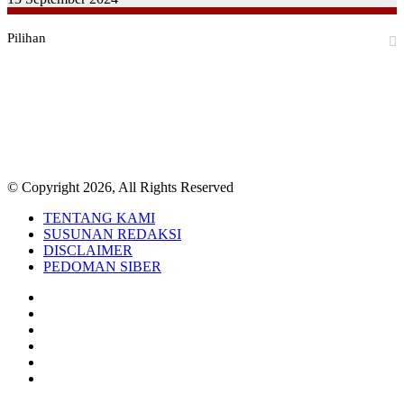
Pilihan
Facebook
Twitter
YouTube
Instagram
TikTok
RSS
© Copyright 2026, All Rights Reserved
TENTANG KAMI
SUSUNAN REDAKSI
DISCLAIMER
PEDOMAN SIBER
Facebook
Twitter
YouTube
Instagram
TikTok
RSS