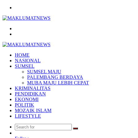
Menu
Search
for
Log
In
HOME
NASIONAL
SUMSEL
SUMSEL MAJU
PALEMBANG BERDAYA
MUBA MAJU LEBIH CEPAT
KRIMINALITAS
PENDIDIKAN
EKONOMI
POLITIK
MOZAIK ISLAM
LIFESTYLE
Search
Random
for