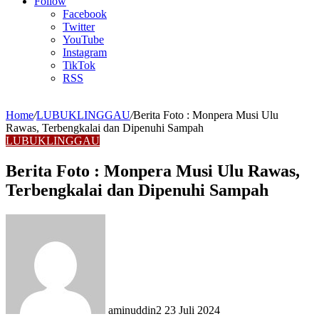
Article
Follow
Facebook
Twitter
YouTube
Instagram
TikTok
RSS
Home
/
LUBUKLINGGAU
/
Berita Foto : Monpera Musi Ulu
Rawas, Terbengkalai dan Dipenuhi Sampah
LUBUKLINGGAU
Berita Foto : Monpera Musi Ulu Rawas,
Terbengkalai dan Dipenuhi Sampah
Send
an
email
aminuddin2
23 Juli 2024