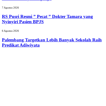
Stop
dan
Part
Senam
RS
7 Agustus 2026
II
Sehat
Pusri
2026,
Resmi
RS Pusri Resmi ” Pecat ” Dokter Tamara yang
Kilang
”
Nyinyiri Pasien BPJS
Plaju
Pecat
Tanamkan
”
Budaya
Palembang
6 Agustus 2026
Dokter
HSSE
Targetkan
Tamara
Melalui
Lebih
Palembang Targetkan Lebih Banyak Sekolah Raih
yang
Safety
Banyak
Predikat Adiwiyata
Nyinyiri
Campaign
Sekolah
Pasien
Raih
BPJS
Predikat
Adiwiyata