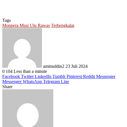
Tags
Monpera Musi Ulu Rawas
Terbengkalai
Send
an
email
aminuddin2
23 Juli 2024
0
104
Less than a minute
Facebook
Twitter
LinkedIn
Tumblr
Pinterest
Reddit
Messenger
Messenger
WhatsApp
Telegram
Line
Share
Facebook
Twitter
LinkedIn
Pinterest
Reddit
Messenger
Messenger
WhatsApp
Telegram
Share
Print
via
Email