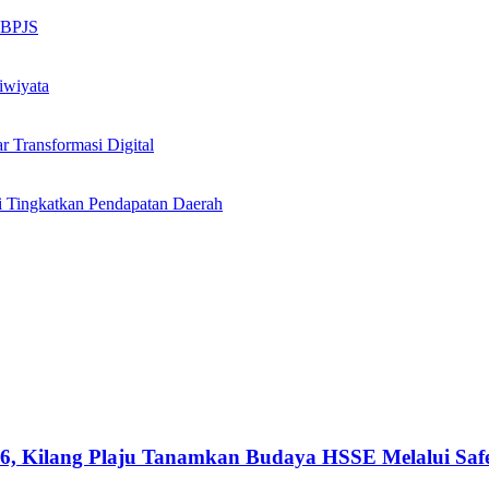
n BPJS
iwiyata
Transformasi Digital
i Tingkatkan Pendapatan Daerah
026, Kilang Plaju Tanamkan Budaya HSSE Melalui Sa