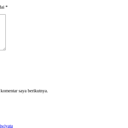
dai
*
 komentar saya berikutnya.
iwiyata