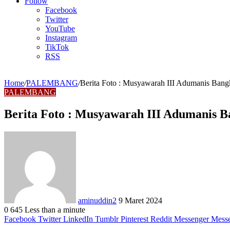
Article
Follow
Facebook
Twitter
YouTube
Instagram
TikTok
RSS
Home
/
PALEMBANG
/
Berita Foto : Musyawarah III Adumanis Bangk
PALEMBANG
Berita Foto : Musyawarah III Adumanis Ba
Send
an
email
aminuddin2
9 Maret 2024
0
645
Less than a minute
Facebook
Twitter
LinkedIn
Tumblr
Pinterest
Reddit
Messenger
Mess