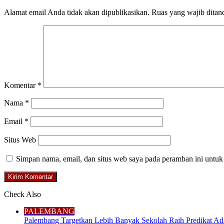
Alamat email Anda tidak akan dipublikasikan.
Ruas yang wajib ditan
Komentar
*
Nama
*
Email
*
Situs Web
Simpan nama, email, dan situs web saya pada peramban ini untuk
Check Also
Close
PALEMBANG
Palembang Targetkan Lebih Banyak Sekolah Raih Predikat Ad