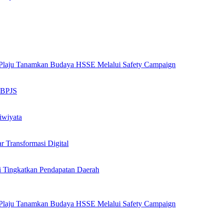
ng Plaju Tanamkan Budaya HSSE Melalui Safety Campaign
n BPJS
iwiyata
Transformasi Digital
i Tingkatkan Pendapatan Daerah
ng Plaju Tanamkan Budaya HSSE Melalui Safety Campaign