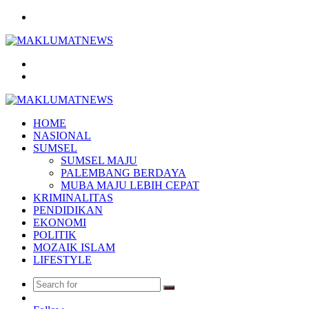
Menu
Search
for
Log
In
HOME
NASIONAL
SUMSEL
SUMSEL MAJU
PALEMBANG BERDAYA
MUBA MAJU LEBIH CEPAT
KRIMINALITAS
PENDIDIKAN
EKONOMI
POLITIK
MOZAIK ISLAM
LIFESTYLE
Search
Random
for