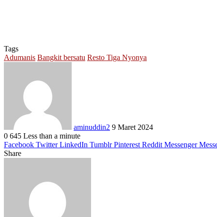
Tags
Adumanis
Bangkit bersatu
Resto Tiga Nyonya
Send
an
email
aminuddin2
9 Maret 2024
0
645
Less than a minute
Facebook
Twitter
LinkedIn
Tumblr
Pinterest
Reddit
Messenger
Mess
Share
Facebook
Twitter
LinkedIn
Pinterest
Reddit
Messenger
Messenger
WhatsApp
Telegram
Share
Print
via
Email