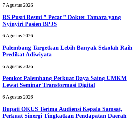
Part
RS
7 Agustus 2026
II
Pusri
2026,
Resmi
RS Pusri Resmi ” Pecat ” Dokter Tamara yang
Kilang
”
Plaju
Nyinyiri Pasien BPJS
Pecat
Tanamkan
”
Budaya
Palembang
6 Agustus 2026
Dokter
HSSE
Targetkan
Tamara
Melalui
Lebih
Palembang Targetkan Lebih Banyak Sekolah Raih
yang
Safety
Banyak
Predikat Adiwiyata
Nyinyiri
Campaign
Sekolah
Pasien
Raih
BPJS
Pemkot
6 Agustus 2026
Predikat
Palembang
Adiwiyata
Perkuat
Pemkot Palembang Perkuat Daya Saing UMKM
Daya
Lewat Seminar Transformasi Digital
Saing
UMKM
Bupati
6 Agustus 2026
Lewat
OKUS
Seminar
Terima
Bupati OKUS Terima Audiensi Kepala Samsat,
Transformasi
Audiensi
Perkuat Sinergi Tingkatkan Pendapatan Daerah
Digital
Kepala
Samsat,
Perkuat
Sinergi