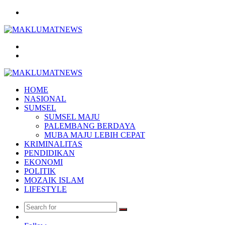
Menu
Search
for
Log
In
HOME
NASIONAL
SUMSEL
SUMSEL MAJU
PALEMBANG BERDAYA
MUBA MAJU LEBIH CEPAT
KRIMINALITAS
PENDIDIKAN
EKONOMI
POLITIK
MOZAIK ISLAM
LIFESTYLE
Search
Random
for