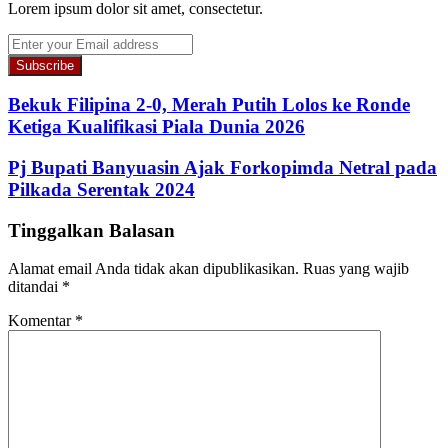
Lorem ipsum dolor sit amet, consectetur.
Enter
your
Email
address
Bekuk Filipina 2-0, Merah Putih Lolos ke Ronde
Ketiga Kualifikasi Piala Dunia 2026
Pj Bupati Banyuasin Ajak Forkopimda Netral pada
Pilkada Serentak 2024
Tinggalkan Balasan
Alamat email Anda tidak akan dipublikasikan.
Ruas yang wajib
ditandai
*
Komentar
*