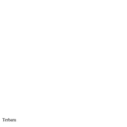
Tingkatkan
Pendapatan
Daerah
Terbaru