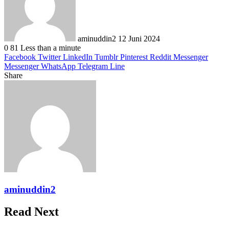
aminuddin2
12 Juni 2024
0
81
Less than a minute
Facebook
Twitter
LinkedIn
Tumblr
Pinterest
Reddit
Messenger
Messenger
WhatsApp
Telegram
Line
Share
Facebook
Twitter
LinkedIn
Pinterest
Reddit
Messenger
Messenger
WhatsApp
Telegram
Share
Print
via
Email
aminuddin2
Read Next