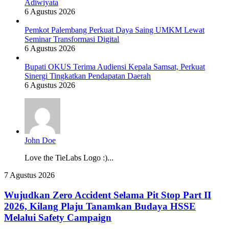
Adiwiyata
6 Agustus 2026
Pemkot Palembang Perkuat Daya Saing UMKM Lewat
Seminar Transformasi Digital
6 Agustus 2026
Bupati OKUS Terima Audiensi Kepala Samsat, Perkuat
Sinergi Tingkatkan Pendapatan Daerah
6 Agustus 2026
John Doe
Love the TieLabs Logo :)...
Wujudkan
7 Agustus 2026
Zero
Accident
Wujudkan Zero Accident Selama Pit Stop Part II
Selama
2026, Kilang Plaju Tanamkan Budaya HSSE
Pit
Melalui Safety Campaign
Stop