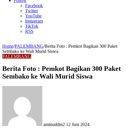
Article
Follow
Facebook
Twitter
YouTube
Instagram
TikTok
RSS
Home
/
PALEMBANG
/
Berita Foto : Pemkot Bagikan 300 Paket
Sembako ke Wali Murid Siswa
PALEMBANG
Berita Foto : Pemkot Bagikan 300 Paket
Sembako ke Wali Murid Siswa
Send
an
email
aminuddin2
12 Juni 2024