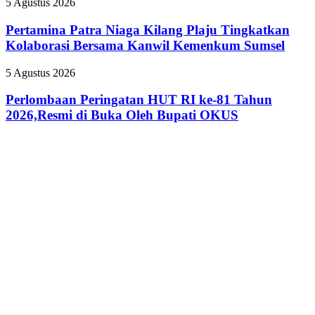
Pertamina
5 Agustus 2026
Rumah,
Patra
Pemkab
Niaga
Pertamina Patra Niaga Kilang Plaju Tingkatkan
OKUS
Kilang
Perkuat
Kolaborasi Bersama Kanwil Kemenkum Sumsel
Plaju
Kolaborasi
Tingkatkan
dengan
Perlombaan
5 Agustus 2026
Kolaborasi
Pemprov
Peringatan
Bersama
Sumsel
HUT
Perlombaan Peringatan HUT RI ke-81 Tahun
Kanwil
RI
2026,Resmi di Buka Oleh Bupati OKUS
Kemenkum
ke-
Sumsel
81
Tahun
2026,Resmi
di
Buka
Oleh
Bupati
OKUS