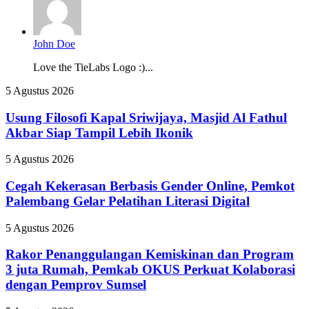
John Doe
Love the TieLabs Logo :)...
Usung
5 Agustus 2026
Filosofi
Kapal
Usung Filosofi Kapal Sriwijaya, Masjid Al Fathul
Sriwijaya,
Akbar Siap Tampil Lebih Ikonik
Masjid
Al
Cegah
5 Agustus 2026
Fathul
Kekerasan
Akbar
Berbasis
Cegah Kekerasan Berbasis Gender Online, Pemkot
Siap
Gender
Palembang Gelar Pelatihan Literasi Digital
Tampil
Online,
Lebih
Pemkot
Ikonik
Rakor
5 Agustus 2026
Palembang
Penanggulangan
Gelar
Kemiskinan
Rakor Penanggulangan Kemiskinan dan Program
Pelatihan
dan
3 juta Rumah, Pemkab OKUS Perkuat Kolaborasi
Literasi
Program
Digital
dengan Pemprov Sumsel
3
juta