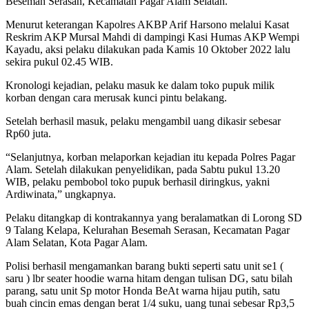
Besemah Serasan, Kecamatan Pagar Alam Selatan.
Menurut keterangan Kapolres AKBP Arif Harsono melalui Kasat
Reskrim AKP Mursal Mahdi di dampingi Kasi Humas AKP Wempi
Kayadu, aksi pelaku dilakukan pada Kamis 10 Oktober 2022 lalu
sekira pukul 02.45 WIB.
Kronologi kejadian, pelaku masuk ke dalam toko pupuk milik
korban dengan cara merusak kunci pintu belakang.
Setelah berhasil masuk, pelaku mengambil uang dikasir sebesar
Rp60 juta.
“Selanjutnya, korban melaporkan kejadian itu kepada Polres Pagar
Alam. Setelah dilakukan penyelidikan, pada Sabtu pukul 13.20
WIB, pelaku pembobol toko pupuk berhasil diringkus, yakni
Ardiwinata,” ungkapnya.
Pelaku ditangkap di kontrakannya yang beralamatkan di Lorong SD
9 Talang Kelapa, Kelurahan Besemah Serasan, Kecamatan Pagar
Alam Selatan, Kota Pagar Alam.
Polisi berhasil mengamankan barang bukti seperti satu unit se1 (
saru ) lbr seater hoodie warna hitam dengan tulisan DG, satu bilah
parang, satu unit Sp motor Honda BeAt warna hijau putih, satu
buah cincin emas dengan berat 1/4 suku, uang tunai sebesar Rp3,5