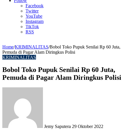
Article
Follow
Facebook
Twitter
YouTube
Instagram
TikTok
RSS
Home
/
KRIMINALITAS
/
Bobol Toko Pupuk Senilai Rp 60 Juta,
Pemuda di Pagar Alam Diringkus Polisi
KRIMINALITAS
Bobol Toko Pupuk Senilai Rp 60 Juta,
Pemuda di Pagar Alam Diringkus Polisi
Send
an
email
Jemy Saputera
29 Oktober 2022