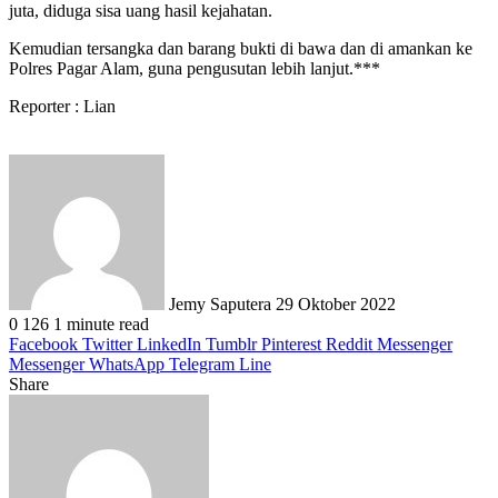
juta, diduga sisa uang hasil kejahatan.
Kemudian tersangka dan barang bukti di bawa dan di amankan ke
Polres Pagar Alam, guna pengusutan lebih lanjut.***
Reporter : Lian
Send
an
email
Jemy Saputera
29 Oktober 2022
0
126
1 minute read
Facebook
Twitter
LinkedIn
Tumblr
Pinterest
Reddit
Messenger
Messenger
WhatsApp
Telegram
Line
Share
Facebook
Twitter
LinkedIn
Pinterest
Reddit
Messenger
Messenger
WhatsApp
Telegram
Share
Print
via
Email