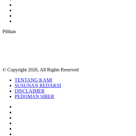
YouTube
Instagram
TikTok
RSS
Pilihan
© Copyright 2026, All Rights Reserved
TENTANG KAMI
SUSUNAN REDAKSI
DISCLAIMER
PEDOMAN SIBER
Facebook
Twitter
YouTube
Instagram
TikTok
RSS