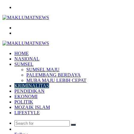
Menu
Search
for
Log
In
HOME
NASIONAL
SUMSEL
SUMSEL MAJU
PALEMBANG BERDAYA
MUBA MAJU LEBIH CEPAT
KRIMINALITAS
PENDIDIKAN
EKONOMI
POLITIK
MOZAIK ISLAM
LIFESTYLE
Search
Random
for