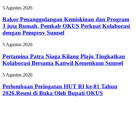
Lebih
Pemkot
Ikonik
Rakor
5 Agustus 2026
Palembang
Penanggulangan
Gelar
Kemiskinan
Rakor Penanggulangan Kemiskinan dan Program
Pelatihan
dan
3 juta Rumah, Pemkab OKUS Perkuat Kolaborasi
Literasi
Program
Digital
dengan Pemprov Sumsel
3
juta
Pertamina
5 Agustus 2026
Rumah,
Patra
Pemkab
Niaga
Pertamina Patra Niaga Kilang Plaju Tingkatkan
OKUS
Kilang
Perkuat
Kolaborasi Bersama Kanwil Kemenkum Sumsel
Plaju
Kolaborasi
Tingkatkan
dengan
Perlombaan
5 Agustus 2026
Kolaborasi
Pemprov
Peringatan
Bersama
Sumsel
HUT
Perlombaan Peringatan HUT RI ke-81 Tahun
Kanwil
RI
2026,Resmi di Buka Oleh Bupati OKUS
Kemenkum
ke-
Sumsel
81
Tahun
2026,Resmi
di
Buka
Oleh
Bupati