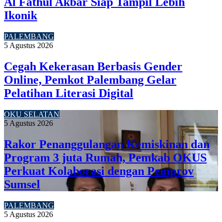
Al Fathul Akbar Siap Tampil Lebih
Ikonik
PALEMBANG
5 Agustus 2026
Cegah Kekerasan Berbasis Gender
Online, Pemkot Palembang Gelar
Pelatihan Literasi Digital
OKU SELATAN
5 Agustus 2026
Rakor Penanggulangan Kemiskinan dan
Program 3 juta Rumah, Pemkab OKUS
Perkuat Kolaborasi dengan Pemprov
Sumsel
PALEMBANG
5 Agustus 2026