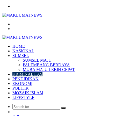
Menu
Search
for
Log
In
HOME
NASIONAL
SUMSEL
SUMSEL MAJU
PALEMBANG BERDAYA
MUBA MAJU LEBIH CEPAT
KRIMINALITAS
PENDIDIKAN
EKONOMI
POLITIK
MOZAIK ISLAM
LIFESTYLE
Search
Random
for