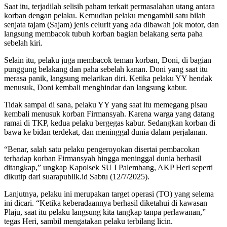
Saat itu, terjadilah selisih paham terkait permasalahan utang antara
korban dengan pelaku. Kemudian pelaku mengambil satu bilah
senjata tajam (Sajam) jenis celurit yang ada dibawah jok motor, dan
langsung membacok tubuh korban bagian belakang serta paha
sebelah kiri.
Selain itu, pelaku juga membacok teman korban, Doni, di bagian
punggung belakang dan paha sebelah kanan. Doni yang saat itu
merasa panik, langsung melarikan diri. Ketika pelaku YY hendak
menusuk, Doni kembali menghindar dan langsung kabur.
Tidak sampai di sana, pelaku YY yang saat itu memegang pisau
kembali menusuk korban Firmansyah. Karena warga yang datang
ramai di TKP, kedua pelaku bergegas kabur. Sedangkan korban di
bawa ke bidan terdekat, dan meninggal dunia dalam perjalanan.
“Benar, salah satu pelaku pengeroyokan disertai pembacokan
terhadap korban Firmansyah hingga meninggal dunia berhasil
ditangkap,” ungkap Kapolsek SU I Palembang, AKP Heri seperti
dikutip dari suarapublik.id Sabtu (12/7/2025).
Lanjutnya, pelaku ini merupakan target operasi (TO) yang selema
ini dicari. “Ketika keberadaannya berhasil diketahui di kawasan
Plaju, saat itu pelaku langsung kita tangkap tanpa perlawanan,”
tegas Heri, sambil mengatakan pelaku terbilang licin.