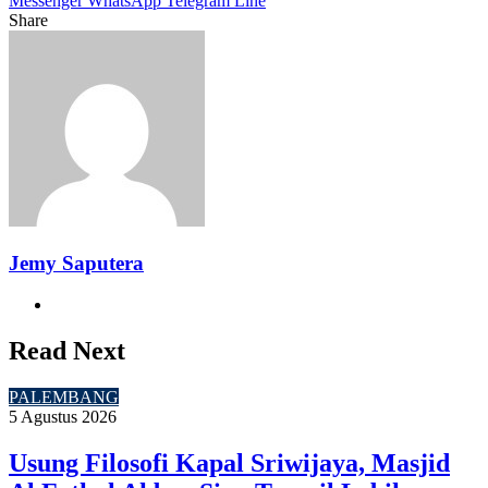
Messenger
WhatsApp
Telegram
Line
Share
Facebook
Twitter
LinkedIn
Pinterest
Reddit
Messenger
Messenger
WhatsApp
Telegram
Share
Print
via
Email
Jemy Saputera
Website
Read Next
PALEMBANG
5 Agustus 2026
Usung Filosofi Kapal Sriwijaya, Masjid