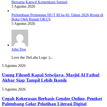
Bersama Kanwil Kemenkum Sumsel
5 Agustus 2026
Perlombaan Peringatan HUT RI ke-81 Tahun 2026,Resmi di
Buka Oleh Bupati OKUS
5 Agustus 2026
John Doe
Love the TieLabs Logo :)...
Usung
5 Agustus 2026
Filosofi
Kapal
Usung Filosofi Kapal Sriwijaya, Masjid Al Fathul
Sriwijaya,
Akbar Siap Tampil Lebih Ikonik
Masjid
Al
Cegah
5 Agustus 2026
Fathul
Kekerasan
Akbar
Berbasis
Cegah Kekerasan Berbasis Gender Online, Pemkot
Siap
Gender
Palembang Gelar Pelatihan Literasi Digital
Tampil
Online,