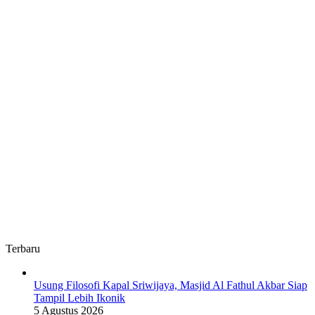
OKUS
Terbaru
Usung Filosofi Kapal Sriwijaya, Masjid Al Fathul Akbar Siap
Tampil Lebih Ikonik
5 Agustus 2026