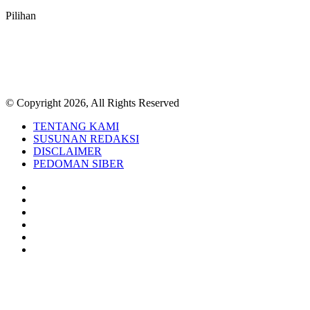
Pilihan
© Copyright 2026, All Rights Reserved
TENTANG KAMI
SUSUNAN REDAKSI
DISCLAIMER
PEDOMAN SIBER
Facebook
Twitter
YouTube
Instagram
TikTok
RSS
Back
to
top
button