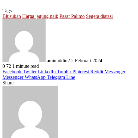
Tags
Blusukan
Harga jagung naik
Pasar Palimo
Segera diatasi
Send
an
email
aminuddin2
2 Februari 2024
0
72
1 minute read
Facebook
Twitter
LinkedIn
Tumblr
Pinterest
Reddit
Messenger
Messenger
WhatsApp
Telegram
Line
Share
Facebook
Twitter
LinkedIn
Pinterest
Reddit
Messenger
Messenger
WhatsApp
Telegram
Share
Print
via
Email