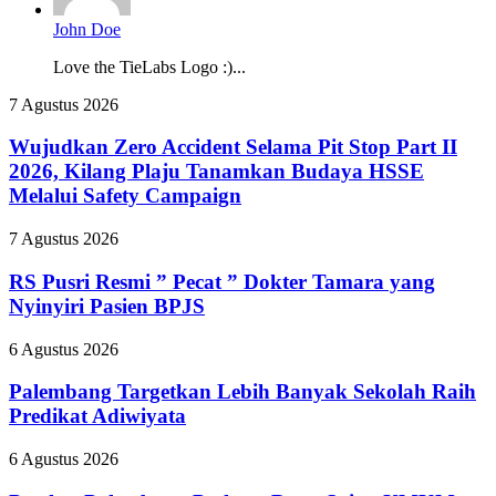
John Doe
Love the TieLabs Logo :)...
Wujudkan
7 Agustus 2026
Zero
Accident
Wujudkan Zero Accident Selama Pit Stop Part II
Selama
2026, Kilang Plaju Tanamkan Budaya HSSE
Pit
Melalui Safety Campaign
Stop
Part
RS
7 Agustus 2026
II
Pusri
2026,
Resmi
RS Pusri Resmi ” Pecat ” Dokter Tamara yang
Kilang
”
Plaju
Nyinyiri Pasien BPJS
Pecat
Tanamkan
”
Budaya
Palembang
6 Agustus 2026
Dokter
HSSE
Targetkan
Tamara
Melalui
Lebih
Palembang Targetkan Lebih Banyak Sekolah Raih
yang
Safety
Banyak
Predikat Adiwiyata
Nyinyiri
Campaign
Sekolah
Pasien
Raih
BPJS
Pemkot
6 Agustus 2026
Predikat
Palembang
Adiwiyata