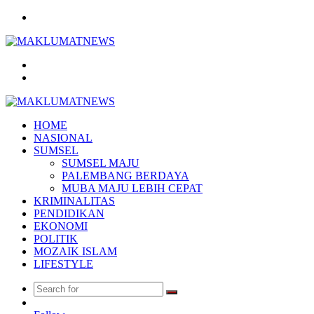
Menu
Search
for
Log
In
HOME
NASIONAL
SUMSEL
SUMSEL MAJU
PALEMBANG BERDAYA
MUBA MAJU LEBIH CEPAT
KRIMINALITAS
PENDIDIKAN
EKONOMI
POLITIK
MOZAIK ISLAM
LIFESTYLE
Search
Random
for