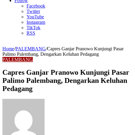
Article
Follow
Facebook
Twitter
YouTube
Instagram
TikTok
RSS
Home
/
PALEMBANG
/
Capres Ganjar Pranowo Kunjungi Pasar
Palimo Palembang, Dengarkan Keluhan Pedagang
PALEMBANG
Capres Ganjar Pranowo Kunjungi Pasar
Palimo Palembang, Dengarkan Keluhan
Pedagang
Send
an
email