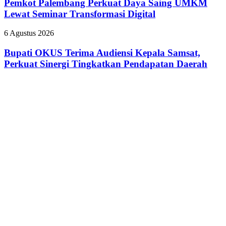
Perkuat
Pemkot Palembang Perkuat Daya Saing UMKM
Daya
Lewat Seminar Transformasi Digital
Saing
UMKM
Bupati
6 Agustus 2026
Lewat
OKUS
Seminar
Terima
Bupati OKUS Terima Audiensi Kepala Samsat,
Transformasi
Audiensi
Perkuat Sinergi Tingkatkan Pendapatan Daerah
Digital
Kepala
Samsat,
Perkuat
Sinergi
Tingkatkan
Pendapatan
Daerah