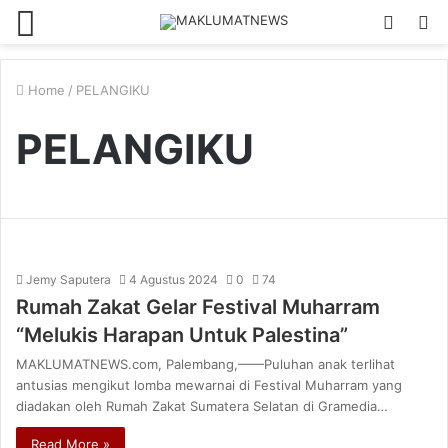
Menu
Log
S
In
fo
Home
/
PELANGIKU
PELANGIKU
Jemy Saputera
4 Agustus 2024
0
74
Rumah Zakat Gelar Festival Muharram
“Melukis Harapan Untuk Palestina”
MAKLUMATNEWS.com, Palembang,——Puluhan anak terlihat
antusias mengikut lomba mewarnai di Festival Muharram yang
diadakan oleh Rumah Zakat Sumatera Selatan di Gramedia…
Read More »