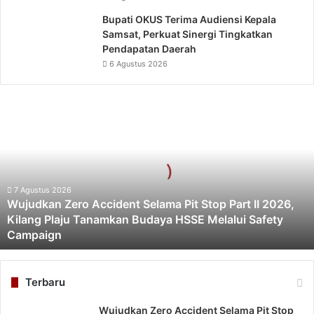
Bupati OKUS Terima Audiensi Kepala
Samsat, Perkuat Sinergi Tingkatkan
Pendapatan Daerah
6 Agustus 2026
Wujudkan
Zero
Accident
Selama
Pit
Stop
Part
7 Agustus 2026
Wujudkan Zero Accident Selama Pit Stop Part II 2026,
II
Kilang Plaju Tanamkan Budaya HSSE Melalui Safety
2026,
Campaign
Kilang
Plaju
Tanamkan
Budaya
Terbaru
HSSE
Melalui
Wujudkan Zero Accident Selama Pit Stop