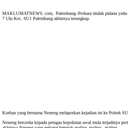
MAKLUMATNEWS. com, Palembang–Perkara tindak pidana yaitu pencu
7 Ulu Kec. SU1 Palembang akhirnya terungkap.
Korban yang bernama Neneng melaporkan kejadian ini ke Polsek SU1, 
Neneng bercerita kepada petugas kepolisian awal mula terjadinya per
akhirnya Neneng yang terkejut beteriak maling..maling.. maling.