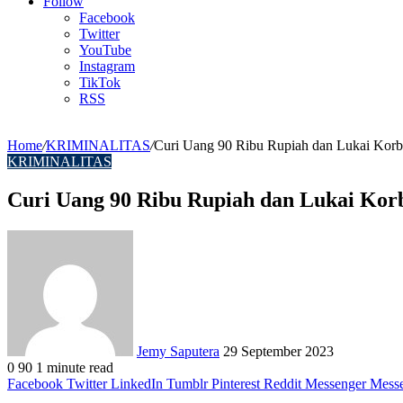
Article
Follow
Facebook
Twitter
YouTube
Instagram
TikTok
RSS
Home
/
KRIMINALITAS
/
Curi Uang 90 Ribu Rupiah dan Lukai Korba
KRIMINALITAS
Curi Uang 90 Ribu Rupiah dan Lukai Korb
Send
an
email
Jemy Saputera
29 September 2023
0
90
1 minute read
Facebook
Twitter
LinkedIn
Tumblr
Pinterest
Reddit
Messenger
Mess