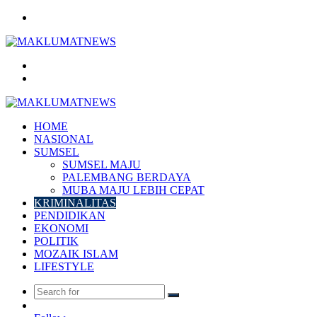
Menu
Search
for
Log
In
HOME
NASIONAL
SUMSEL
SUMSEL MAJU
PALEMBANG BERDAYA
MUBA MAJU LEBIH CEPAT
KRIMINALITAS
PENDIDIKAN
EKONOMI
POLITIK
MOZAIK ISLAM
LIFESTYLE
Search
Random
for