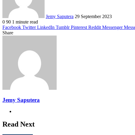
Jemy Saputera
29 September 2023
0
90
1 minute read
Facebook
Twitter
LinkedIn
Tumblr
Pinterest
Reddit
Messenger
Mess
Share
Facebook
Twitter
LinkedIn
Pinterest
Reddit
Messenger
Messenger
WhatsApp
Telegram
Share
Print
via
Email
Jemy Saputera
Website
Read Next