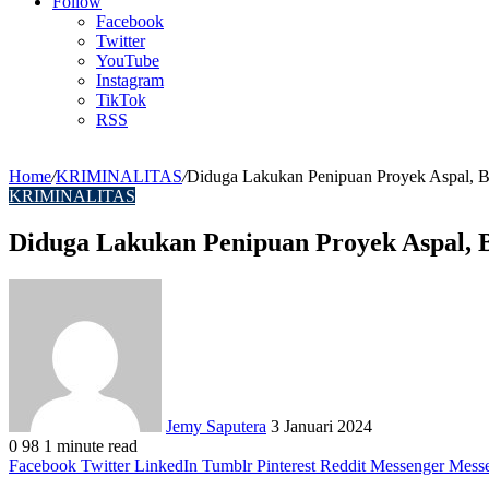
Article
Follow
Facebook
Twitter
YouTube
Instagram
TikTok
RSS
Home
/
KRIMINALITAS
/
Diduga Lakukan Penipuan Proyek Aspal, B
KRIMINALITAS
Diduga Lakukan Penipuan Proyek Aspal, 
Send
an
email
Jemy Saputera
3 Januari 2024
0
98
1 minute read
Facebook
Twitter
LinkedIn
Tumblr
Pinterest
Reddit
Messenger
Mess