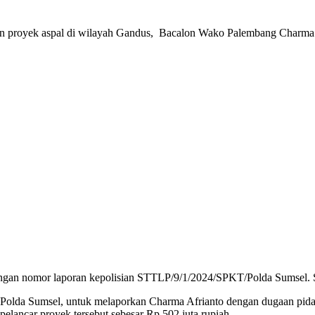
k aspal di wilayah Gandus, Bacalon Wako Palembang Charma Afria
dengan nomor laporan kepolisian STTLP/9/1/2024/SPKT/Polda Sumsel. S
lda Sumsel, untuk melaporkan Charma Afrianto dengan dugaan pidana 
lancar proyek tersebut sebesar Rp 502 juta rupiah.