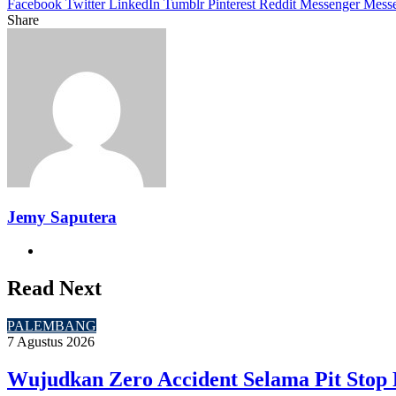
Facebook
Twitter
LinkedIn
Tumblr
Pinterest
Reddit
Messenger
Mess
Share
Facebook
Twitter
LinkedIn
Pinterest
Reddit
Messenger
Messenger
WhatsApp
Telegram
Share
Print
via
Email
Jemy Saputera
Website
Read Next
PALEMBANG
7 Agustus 2026
Wujudkan Zero Accident Selama Pit Stop 