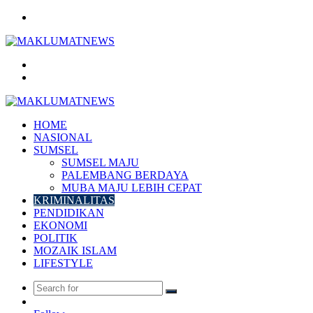
Menu
Search
for
Log
In
HOME
NASIONAL
SUMSEL
SUMSEL MAJU
PALEMBANG BERDAYA
MUBA MAJU LEBIH CEPAT
KRIMINALITAS
PENDIDIKAN
EKONOMI
POLITIK
MOZAIK ISLAM
LIFESTYLE
Search
Random
for