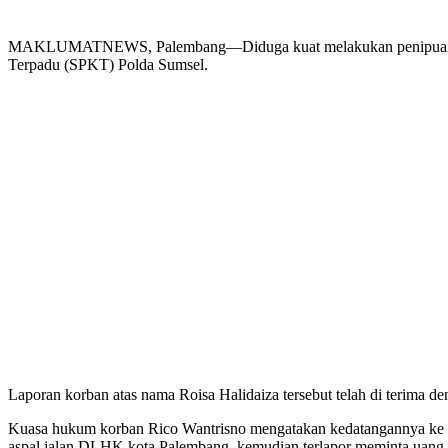
MAKLUMATNEWS, Palembang—Diduga kuat melakukan penipuan proye
Terpadu (SPKT) Polda Sumsel.
Laporan korban atas nama Roisa Halidaiza tersebut telah di terima 
Kuasa hukum korban Rico Wantrisno mengatakan kedatangannya ke Po
aspal jalan DLHK kota Palembang, kemudian terlapor meminta uang pe