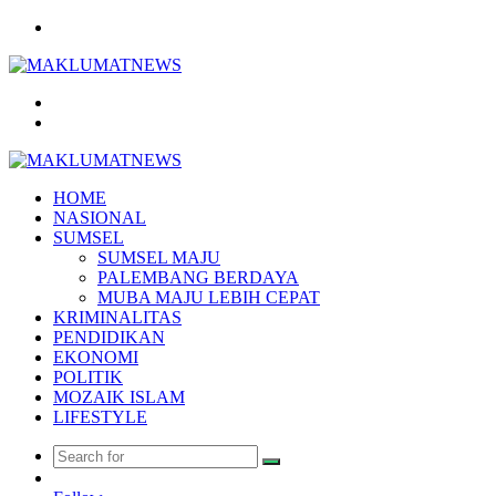
Menu
Search
for
Log
In
HOME
NASIONAL
SUMSEL
SUMSEL MAJU
PALEMBANG BERDAYA
MUBA MAJU LEBIH CEPAT
KRIMINALITAS
PENDIDIKAN
EKONOMI
POLITIK
MOZAIK ISLAM
LIFESTYLE
Search
Random
for