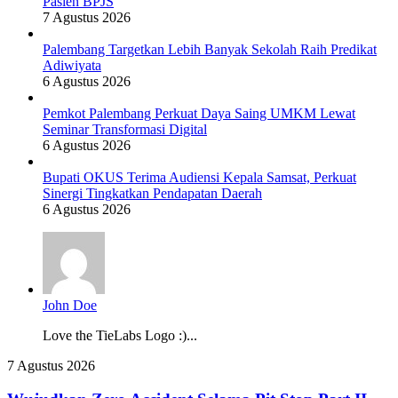
Pasien BPJS
7 Agustus 2026
Palembang Targetkan Lebih Banyak Sekolah Raih Predikat
Adiwiyata
6 Agustus 2026
Pemkot Palembang Perkuat Daya Saing UMKM Lewat
Seminar Transformasi Digital
6 Agustus 2026
Bupati OKUS Terima Audiensi Kepala Samsat, Perkuat
Sinergi Tingkatkan Pendapatan Daerah
6 Agustus 2026
John Doe
Love the TieLabs Logo :)...
Wujudkan
7 Agustus 2026
Zero
Accident