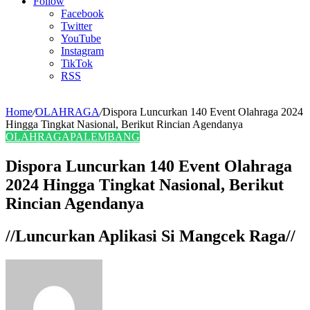
Article
Follow
Facebook
Twitter
YouTube
Instagram
TikTok
RSS
Home
/
OLAHRAGA
/
Dispora Luncurkan 140 Event Olahraga 2024
Hingga Tingkat Nasional, Berikut Rincian Agendanya
OLAHRAGA
PALEMBANG
Dispora Luncurkan 140 Event Olahraga
2024 Hingga Tingkat Nasional, Berikut
Rincian Agendanya
//Luncurkan Aplikasi Si Mangcek Raga//
Send
an
email