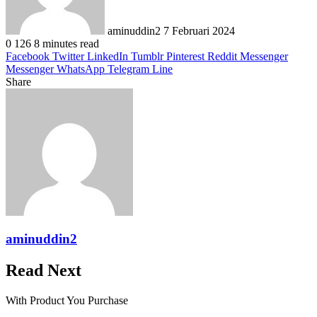
aminuddin2
7 Februari 2024
0
126
8 minutes read
Facebook
Twitter
LinkedIn
Tumblr
Pinterest
Reddit
Messenger
Messenger
WhatsApp
Telegram
Line
Share
Facebook
Twitter
LinkedIn
Pinterest
Reddit
Messenger
Messenger
WhatsApp
Telegram
Share
Print
via
Email
aminuddin2
Read Next
With Product You Purchase