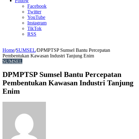
Article
Follow
Facebook
Twitter
YouTube
Instagram
TikTok
RSS
Home
/
SUMSEL
/
DPMPTSP Sumsel Bantu Percepatan
Pembentukan Kawasan Industri Tanjung Enim
SUMSEL
DPMPTSP Sumsel Bantu Percepatan
Pembentukan Kawasan Industri Tanjung
Enim
Send
an
email