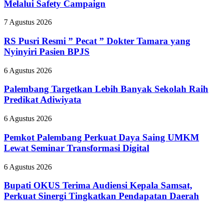
Melalui Safety Campaign
Stop
Part
RS
7 Agustus 2026
II
Pusri
2026,
Resmi
RS Pusri Resmi ” Pecat ” Dokter Tamara yang
Kilang
”
Plaju
Nyinyiri Pasien BPJS
Pecat
Tanamkan
”
Budaya
Palembang
6 Agustus 2026
Dokter
HSSE
Targetkan
Tamara
Melalui
Lebih
Palembang Targetkan Lebih Banyak Sekolah Raih
yang
Safety
Banyak
Predikat Adiwiyata
Nyinyiri
Campaign
Sekolah
Pasien
Raih
BPJS
Pemkot
6 Agustus 2026
Predikat
Palembang
Adiwiyata
Perkuat
Pemkot Palembang Perkuat Daya Saing UMKM
Daya
Lewat Seminar Transformasi Digital
Saing
UMKM
Bupati
6 Agustus 2026
Lewat
OKUS
Seminar
Terima
Bupati OKUS Terima Audiensi Kepala Samsat,
Transformasi
Audiensi
Perkuat Sinergi Tingkatkan Pendapatan Daerah
Digital
Kepala
Samsat,