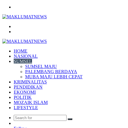
Menu
Search
for
Log
In
HOME
NASIONAL
SUMSEL
SUMSEL MAJU
PALEMBANG BERDAYA
MUBA MAJU LEBIH CEPAT
KRIMINALITAS
PENDIDIKAN
EKONOMI
POLITIK
MOZAIK ISLAM
LIFESTYLE
Search
Random
for