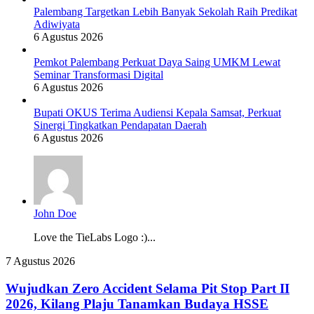
Palembang Targetkan Lebih Banyak Sekolah Raih Predikat
Adiwiyata
6 Agustus 2026
Pemkot Palembang Perkuat Daya Saing UMKM Lewat
Seminar Transformasi Digital
6 Agustus 2026
Bupati OKUS Terima Audiensi Kepala Samsat, Perkuat
Sinergi Tingkatkan Pendapatan Daerah
6 Agustus 2026
John Doe
Love the TieLabs Logo :)...
Wujudkan
7 Agustus 2026
Zero
Accident
Wujudkan Zero Accident Selama Pit Stop Part II
Selama
2026, Kilang Plaju Tanamkan Budaya HSSE
Pit