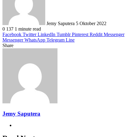
Jemy Saputera
5 Oktober 2022
0
137
1 minute read
Facebook
Twitter
LinkedIn
Tumblr
Pinterest
Reddit
Messenger
Messenger
WhatsApp
Telegram
Line
Share
Facebook
Twitter
LinkedIn
Pinterest
Reddit
Messenger
Messenger
WhatsApp
Telegram
Share
Print
via
Email
Jemy Saputera
Website