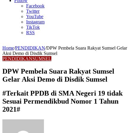
Article
Follow
Facebook
Twitter
YouTube
Instagram
TikTok
RSS
Home
/
PENDIDIKAN
/
DPW Pembela Suara Rakyat Sumsel Gelar
Aksi Demo di Disdik Sumsel
PENDIDIKAN
SUMSEL
DPW Pembela Suara Rakyat Sumsel
Gelar Aksi Demo di Disdik Sumsel
#Terkait PPDB di SMA Negeri 19 tidak
Sesuai Permendikbud Nomor 1 Tahun
2021#
Send
an
email