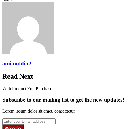
Facebook
Twitter
LinkedIn
Pinterest
Reddit
Messenger
Messenger
WhatsApp
Telegram
Share
Print
via
Email
aminuddin2
Read Next
With Product You Purchase
Subscribe to our mailing list to get the new updates!
Lorem ipsum dolor sit amet, consectetur.
Enter
your