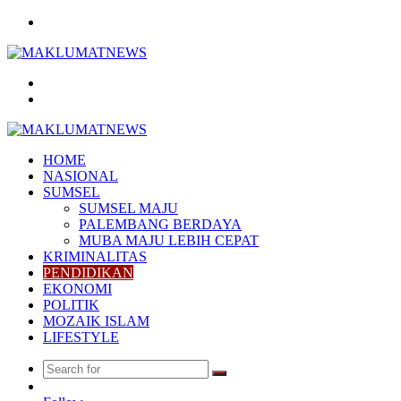
Menu
Search
for
Log
In
HOME
NASIONAL
SUMSEL
SUMSEL MAJU
PALEMBANG BERDAYA
MUBA MAJU LEBIH CEPAT
KRIMINALITAS
PENDIDIKAN
EKONOMI
POLITIK
MOZAIK ISLAM
LIFESTYLE
Search
Random
for