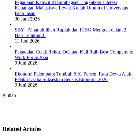
Pegadaian Kanwil III Sumbagsel Tingkatkan Literasi
Keuangan Mahasiswa Lewat Kuliah Umum di Universitas
Bina Insan
30 Juni 2026
SBY : Alhamdulillah Rupiah dan IHSG Menguat dalam 2
Hari Terakhir..!
11 Juni 2026
Pegadaian Cetak Rekor, Delapan Kali Raih Best Company to
Work For in Asia
9 Juni 2026
Ekonomi Palembang Tumbuh 5,91 Persen, Ratu Dewa Ajak
Pelaku Usaha Sukseskan Sensus Ekonomi 2026
9 Juni 2026
Pilihan
Related Articles