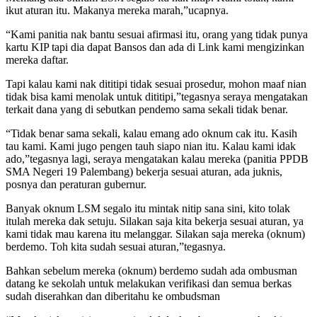
ikut aturan itu. Makanya mereka marah,”ucapnya.
“Kami panitia nak bantu sesuai afirmasi itu, orang yang tidak punya
kartu KIP tapi dia dapat Bansos dan ada di Link kami mengizinkan
mereka daftar.
Tapi kalau kami nak dititipi tidak sesuai prosedur, mohon maaf nian
tidak bisa kami menolak untuk dititipi,”tegasnya seraya mengatakan
terkait dana yang di sebutkan pendemo sama sekali tidak benar.
“Tidak benar sama sekali, kalau emang ado oknum cak itu. Kasih
tau kami. Kami jugo pengen tauh siapo nian itu. Kalau kami idak
ado,”tegasnya lagi, seraya mengatakan kalau mereka (panitia PPDB
SMA Negeri 19 Palembang) bekerja sesuai aturan, ada juknis,
posnya dan peraturan gubernur.
Banyak oknum LSM segalo itu mintak nitip sana sini, kito tolak
itulah mereka dak setuju. Silakan saja kita bekerja sesuai aturan, ya
kami tidak mau karena itu melanggar. Silakan saja mereka (oknum)
berdemo. Toh kita sudah sesuai aturan,”tegasnya.
Bahkan sebelum mereka (oknum) berdemo sudah ada ombusman
datang ke sekolah untuk melakukan verifikasi dan semua berkas
sudah diserahkan dan diberitahu ke ombudsman