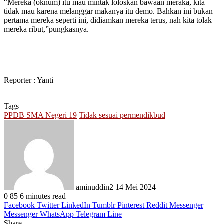
“Mereka (oknum) itu mau mintak loloskan bawaan meraka, kita
tidak mau karena melanggar makanya itu demo. Bahkan ini bukan
pertama mereka seperti ini, didiamkan mereka terus, nah kita tolak
mereka ribut,”pungkasnya.
Reporter : Yanti
Tags
PPDB SMA Negeri 19
Tidak sesuai permendikbud
Send
an
email
aminuddin2
14 Mei 2024
0
85
6 minutes read
Facebook
Twitter
LinkedIn
Tumblr
Pinterest
Reddit
Messenger
Messenger
WhatsApp
Telegram
Line
Share