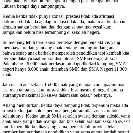
bagaimana wilayah itu ditetapkan dengan pasti berapa potensi
lulusan berapa daya tampungnya.
Kedua ketika tidak punya zonasi, prestasi tidak ada afirmasi
dokumen tidak ada apalagi mutasi tidak ada, maka mau tidak mau
dengan sangat berat hati dan dengan sangat menyesal kami
sampaikan belum bisa tertampung di sekolah negeri.
Ini memang lebih berdiskusi berdebat dengan para aktivis yang
membawa undang-undang anak tentang undang-undang anak
bahwa setiap anak berhak memperoleh pendidikan tapi kembali kita
berikan datanya saat ini kondisi lulusan SMP sederajat di kota
Palembang 26.000 anak berdasarkan dapodik dari kampung SMA
negeri hanya 8.000 anak, ditambah SMK dan SMA Negeri 11.000
anak.
Jadi masih ada sekitar 15.000 anak yang dengan cara apapun mau
tes, mau tanpa tes atau prestasi tidak bisa masuk di negeri karena
aturannya maksimal 36 siswa dalam satu kelas,” bebernya.
Anang menuturkan, ketika daya tampung tidak terpenuhi maka ada
solusi kedua jadi solusi pertama pengaturan nilai zonasi untuk
selanjutnya. Kedua untuk SMA sekolah swasta dengan subsidi yang
anak-anak yang tidak mampu dan kita selalu arahkan sekolah swasta
untuk memiliki kualitas yang sama, pemerintah provinsi telah
memberikan pendanaan pendidikan yang sama antara jumlah negeri