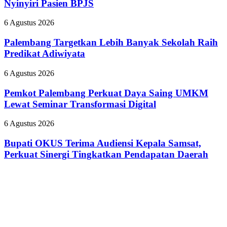
Plaju
Nyinyiri Pasien BPJS
Pecat
Tanamkan
”
Budaya
Palembang
6 Agustus 2026
Dokter
HSSE
Targetkan
Tamara
Melalui
Lebih
Palembang Targetkan Lebih Banyak Sekolah Raih
yang
Safety
Banyak
Predikat Adiwiyata
Nyinyiri
Campaign
Sekolah
Pasien
Raih
BPJS
Pemkot
6 Agustus 2026
Predikat
Palembang
Adiwiyata
Perkuat
Pemkot Palembang Perkuat Daya Saing UMKM
Daya
Lewat Seminar Transformasi Digital
Saing
UMKM
Bupati
6 Agustus 2026
Lewat
OKUS
Seminar
Terima
Bupati OKUS Terima Audiensi Kepala Samsat,
Transformasi
Audiensi
Perkuat Sinergi Tingkatkan Pendapatan Daerah
Digital
Kepala
Samsat,
Perkuat
Sinergi
Tingkatkan
Pendapatan
Daerah