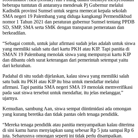
beberapa tuntutan di antaranya mendesak Pj Gubernur melalui
Kadisdik provinsi Sumsel untuk segera memecat kepala sekolah
SMA negeri 19 Palembang yang diduga kangkangi Permendikbud
nomor 1 Tahun 2021 dan peraturan gubernur Sumsel tentang PPDB
SD, SMP, SMA serta SMK dengan transparan pemerataan dan
berkeadilan.
“Sebagai contoh, untuk jalur afirmasi sudah jelas adalah untuk siswa
yang memiliki salah satu dari kartu PKH atau KIP. Tapi panitia di
SMAN 19 Palembang menolak siswa yang mempunyai kartu KIP
dan dibantu oleh surat keterangan dari pemerintah setempat yaitu
dari kelurahan.
Padahal di situ sudah dijelaskan, kalau siswa yang memiliki salah
satu baik itu PKH atau KIP itu bisa untuk mendaftar melalui
afirmasi. Tapi panitia SMA negeri SMA 19 menolak memverifikasi
pada saat siswa tersebut untuk mendaftar, itu jelas melanggar,”
ujarnya.
Kemudian, sambung Aan, siswa sempat diintimidasi ada omongan
yang kurang beretika dan tidak pantas oleh tenaga pendidik.
“Mereka tenaga pendidik atau panitia menyampaikan kalau diterima
di sini kamu harus menyiapkan uang sebesar Rp 5 juta sampai Rp 6
juta. Seharusnya omongan seperti ini tidak perlu disampaikan.