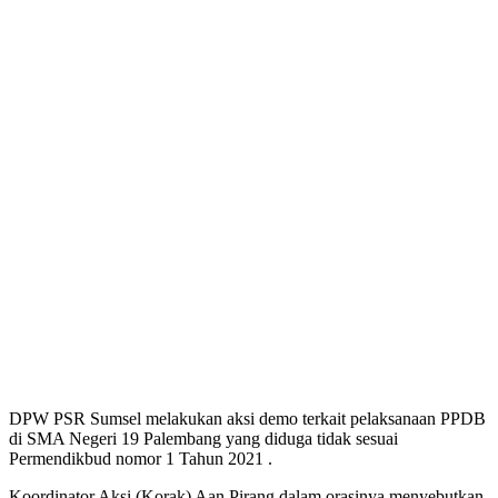
DPW PSR Sumsel melakukan aksi demo terkait pelaksanaan PPDB
di SMA Negeri 19 Palembang yang diduga tidak sesuai
Permendikbud nomor 1 Tahun 2021 .
Koordinator Aksi (Korak) Aan Pirang dalam orasinya menyebutkan