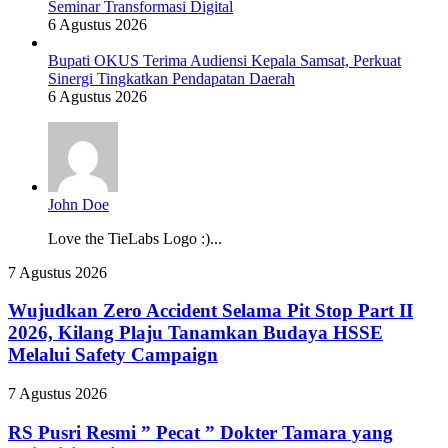
Seminar Transformasi Digital
6 Agustus 2026
Bupati OKUS Terima Audiensi Kepala Samsat, Perkuat
Sinergi Tingkatkan Pendapatan Daerah
6 Agustus 2026
John Doe
Love the TieLabs Logo :)...
Wujudkan
7 Agustus 2026
Zero
Accident
Wujudkan Zero Accident Selama Pit Stop Part II
Selama
2026, Kilang Plaju Tanamkan Budaya HSSE
Pit
Melalui Safety Campaign
Stop
Part
RS
7 Agustus 2026
II
Pusri
2026,
Resmi
RS Pusri Resmi ” Pecat ” Dokter Tamara yang
Kilang
”