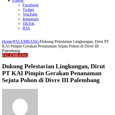
Article
Follow
Facebook
Twitter
YouTube
Instagram
TikTok
RSS
Home
/
PALEMBANG
/
Dukung Pelestarian Lingkungan, Dirut PT
KAI Pimpin Gerakan Penanaman Sejuta Pohon di Divre III
Palembang
PALEMBANG
Dukung Pelestarian Lingkungan, Dirut
PT KAI Pimpin Gerakan Penanaman
Sejuta Pohon di Divre III Palembang
Send
an
email