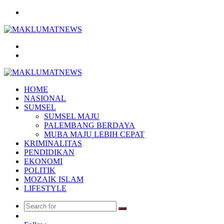
Menu
Search
for
Log
In
HOME
NASIONAL
SUMSEL
SUMSEL MAJU
PALEMBANG BERDAYA
MUBA MAJU LEBIH CEPAT
KRIMINALITAS
PENDIDIKAN
EKONOMI
POLITIK
MOZAIK ISLAM
LIFESTYLE
Search
Random
for