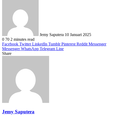
Send
an
email
Jemy Saputera
10 Januari 2025
0
70
2 minutes read
Facebook
Twitter
LinkedIn
Tumblr
Pinterest
Reddit
Messenger
Messenger
WhatsApp
Telegram
Line
Share
Facebook
Twitter
LinkedIn
Pinterest
Reddit
Messenger
Messenger
WhatsApp
Telegram
Share
Print
via
Email
Jemy Saputera