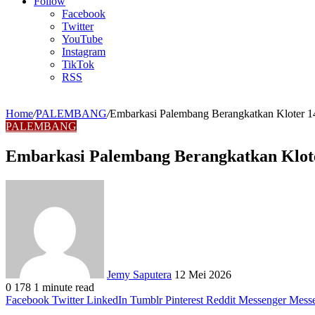
Article
Follow
Facebook
Twitter
YouTube
Instagram
TikTok
RSS
Home
/
PALEMBANG
/
Embarkasi Palembang Berangkatkan Kloter 1
PALEMBANG
Embarkasi Palembang Berangkatkan Klote
Send
an
email
Jemy Saputera
12 Mei 2026
0
178
1 minute read
Facebook
Twitter
LinkedIn
Tumblr
Pinterest
Reddit
Messenger
Mess