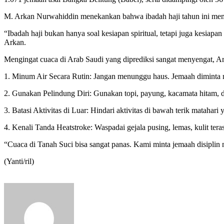
M. Arkan Nurwahiddin menekankan bahwa ibadah haji tahun ini meme
“Ibadah haji bukan hanya soal kesiapan spiritual, tetapi juga kesiap
Arkan.
Mengingat cuaca di Arab Saudi yang diprediksi sangat menyengat, Ark
1. Minum Air Secara Rutin: Jangan menunggu haus. Jemaah diminta m
2. Gunakan Pelindung Diri: Gunakan topi, payung, kacamata hitam, d
3. Batasi Aktivitas di Luar: Hindari aktivitas di bawah terik matahar
4. Kenali Tanda Heatstroke: Waspadai gejala pusing, lemas, kulit tera
“Cuaca di Tanah Suci bisa sangat panas. Kami minta jemaah disiplin m
(Yanti/ril)
Send
an
email