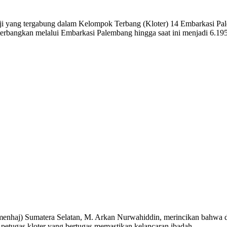
tergabung dalam Kelompok Terbang (Kloter) 14 Embarkasi Palemb
terbangkan melalui Embarkasi Palembang hingga saat ini menjadi 6.195
aj) Sumatera Selatan, M. Arkan Nurwahiddin, merincikan bahwa dari t
 petugas kloter yang bertugas memastikan kelancaran ibadah.