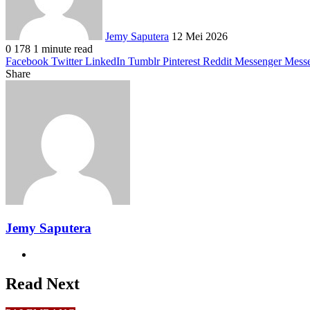
Jemy Saputera
12 Mei 2026
0
178
1 minute read
Facebook
Twitter
LinkedIn
Tumblr
Pinterest
Reddit
Messenger
Mess
Share
Facebook
Twitter
LinkedIn
Pinterest
Reddit
Messenger
Messenger
WhatsApp
Telegram
Share
Print
via
Email
Jemy Saputera
Website
Read Next