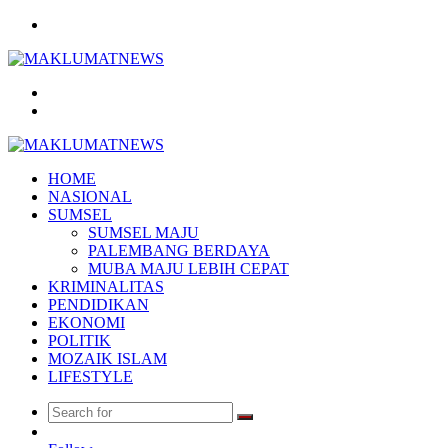
Menu
Search
for
Log
In
HOME
NASIONAL
SUMSEL
SUMSEL MAJU
PALEMBANG BERDAYA
MUBA MAJU LEBIH CEPAT
KRIMINALITAS
PENDIDIKAN
EKONOMI
POLITIK
MOZAIK ISLAM
LIFESTYLE
Search
Random
for