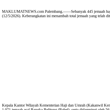
MAKLUMATNEWS.com Palembang.——Sebanyak 445 jemaah haji yang 
(12/5/2026). Keberangkatan ini menambah total jemaah yang telah di
Kepala Kantor Wilayah Kementerian Haji dan Umrah (Kakanwil Kemenh
1.071 jemaah asal Bangka Belitung (Babel), serta didampingi oleh 56