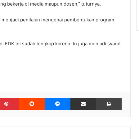
ng bekerja di media maupun dosen,” tuturnya.
an menjadi penilaian mengenai pembentukan program
di FDK ini sudah lengkap karena itu juga menjadi syarat
kedIn
Pinterest
Reddit
Messenger
Share via Email
Print