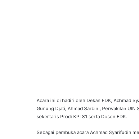
Palembang
Targetkan
Lebih
Banyak
Sekolah
Raih
Predikat
asis Gender
6 Agustus 2026
Adiwiyata
bang Gelar
Palembang Targetkan Lebih B
al
Sekolah Raih Predikat Adiwiya
Acara ini di hadiri oleh Dekan FDK, Achmad Sy
Gunung Djati, Ahmad Sarbini, Perwakilan UIN 
sekertaris Prodi KPI S1 serta Dosen FDK.
Sebagai pembuka acara Achmad Syarifudin me