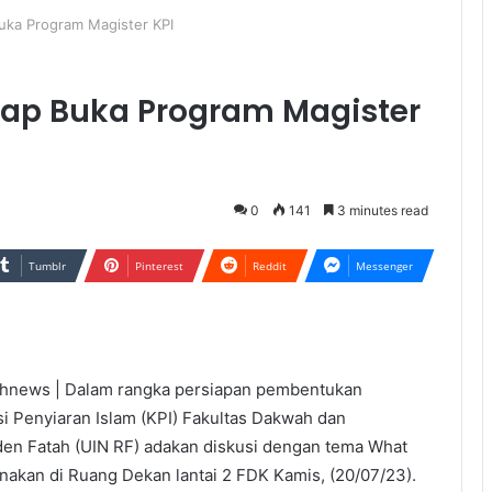
uka Program Magister KPI
iap Buka Program Magister
0
141
3 minutes read
Tumblr
Pinterest
Reddit
Messenger
ews | Dalam rangka persiapan pembentukan
i Penyiaran Islam (KPI) Fakultas Dakwah dan
den Fatah (UIN RF) adakan diskusi dengan tema What
anakan di Ruang Dekan lantai 2 FDK Kamis, (20/07/23).