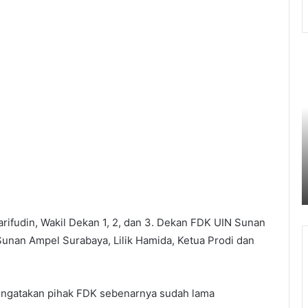
Pemkot
B
Palembang
O
Perkuat
T
Daya
A
Saing
K
UMKM
S
6 Agustus 2026
Lewat
P
Pemkot Palembang Perkuat Daya
Seminar
S
anyak
Saing UMKM Lewat Seminar
Transformasi
T
ta
Transformasi Digital
Digital
P
D
arifudin, Wakil Dekan 1, 2, dan 3. Dekan FDK UIN Sunan
Sunan Ampel Surabaya, Lilik Hamida, Ketua Prodi dan
ngatakan pihak FDK sebenarnya sudah lama