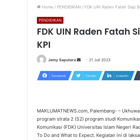
Home
/
PENDIDIKAN
/
FDK UIN Raden Fatah Siap B
PENDIDIKAN
FDK UIN Raden Fatah S
KPI
Send
Jemy Saputera
21 Juli 2023
an
email
Facebook
Twitter
LinkedIn
MAKLUMATNEWS.com, Palembang- – Ukhuwahn
program strata 2 (S2) program studi Komunikas
Komunikasi (FDK) Universitas Islam Negeri Ra
To Do and What to Expect. Kegiatan ini di laks