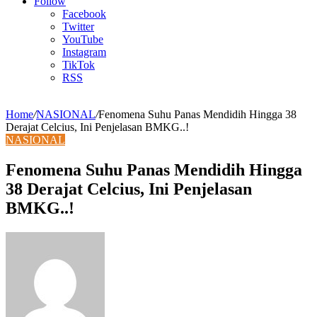
Article
Follow
Facebook
Twitter
YouTube
Instagram
TikTok
RSS
Home
/
NASIONAL
/
Fenomena Suhu Panas Mendidih Hingga 38
Derajat Celcius, Ini Penjelasan BMKG..!
NASIONAL
Fenomena Suhu Panas Mendidih Hingga
38 Derajat Celcius, Ini Penjelasan
BMKG..!
Send
an
email