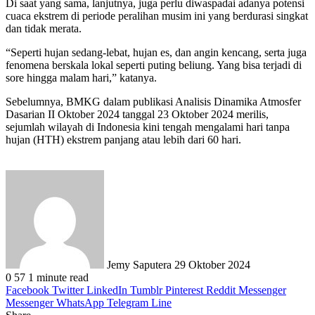
Di saat yang sama, lanjutnya, juga perlu diwaspadai adanya potensi
cuaca ekstrem di periode peralihan musim ini yang berdurasi singkat
dan tidak merata.
“Seperti hujan sedang-lebat, hujan es, dan angin kencang, serta juga
fenomena berskala lokal seperti puting beliung. Yang bisa terjadi di
sore hingga malam hari,” katanya.
Sebelumnya, BMKG dalam publikasi Analisis Dinamika Atmosfer
Dasarian II Oktober 2024 tanggal 23 Oktober 2024 merilis,
sejumlah wilayah di Indonesia kini tengah mengalami hari tanpa
hujan (HTH) ekstrem panjang atau lebih dari 60 hari.
Send
an
email
Jemy Saputera
29 Oktober 2024
0
57
1 minute read
Facebook
Twitter
LinkedIn
Tumblr
Pinterest
Reddit
Messenger
Messenger
WhatsApp
Telegram
Line