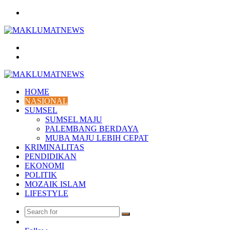
Menu
Search
for
Log
In
HOME
NASIONAL
SUMSEL
SUMSEL MAJU
PALEMBANG BERDAYA
MUBA MAJU LEBIH CEPAT
KRIMINALITAS
PENDIDIKAN
EKONOMI
POLITIK
MOZAIK ISLAM
LIFESTYLE
Search
Random
for