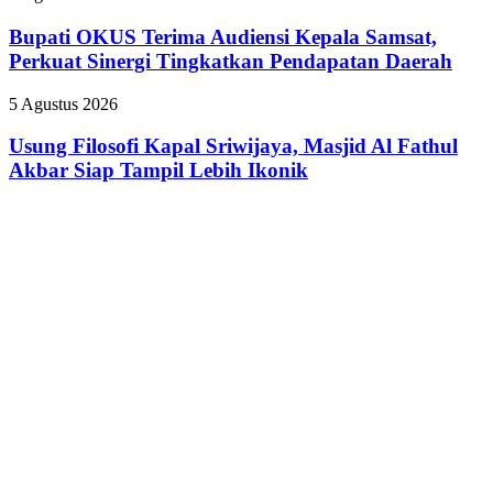
Lewat
OKUS
Seminar
Terima
Bupati OKUS Terima Audiensi Kepala Samsat,
Transformasi
Audiensi
Perkuat Sinergi Tingkatkan Pendapatan Daerah
Digital
Kepala
Samsat,
Usung
5 Agustus 2026
Perkuat
Filosofi
Sinergi
Kapal
Usung Filosofi Kapal Sriwijaya, Masjid Al Fathul
Tingkatkan
Sriwijaya,
Akbar Siap Tampil Lebih Ikonik
Pendapatan
Masjid
Daerah
Al
Fathul
Akbar
Siap
Tampil
Lebih
Ikonik