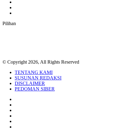
Instagram
TikTok
RSS
Pilihan
© Copyright 2026, All Rights Reserved
TENTANG KAMI
SUSUNAN REDAKSI
DISCLAIMER
PEDOMAN SIBER
Facebook
Twitter
YouTube
Instagram
TikTok
RSS
Back