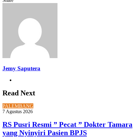
Share
Facebook
Twitter
LinkedIn
Pinterest
Reddit
Messenger
Messenger
WhatsApp
Telegram
Share
Print
via
Email
Jemy Saputera
Website
Read Next
PALEMBANG
7 Agustus 2026
RS Pusri Resmi ” Pecat ” Dokter Tamara
yang Nyinyiri Pasien BPJS