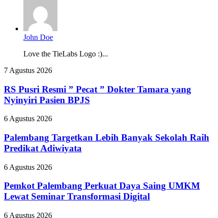
John Doe
Love the TieLabs Logo :)...
RS
7 Agustus 2026
Pusri
Resmi
RS Pusri Resmi ” Pecat ” Dokter Tamara yang
”
Nyinyiri Pasien BPJS
Pecat
”
Palembang
6 Agustus 2026
Dokter
Targetkan
Tamara
Lebih
Palembang Targetkan Lebih Banyak Sekolah Raih
yang
Banyak
Predikat Adiwiyata
Nyinyiri
Sekolah
Pasien
Raih
BPJS
Pemkot
6 Agustus 2026
Predikat
Palembang
Adiwiyata
Perkuat
Pemkot Palembang Perkuat Daya Saing UMKM
Daya
Lewat Seminar Transformasi Digital
Saing
UMKM
Bupati
6 Agustus 2026