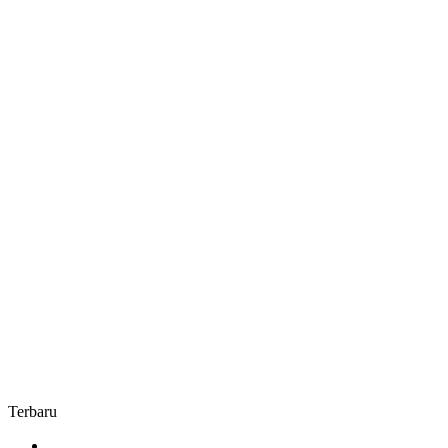
Buka
Oleh
Bupati
OKUS
Terbaru