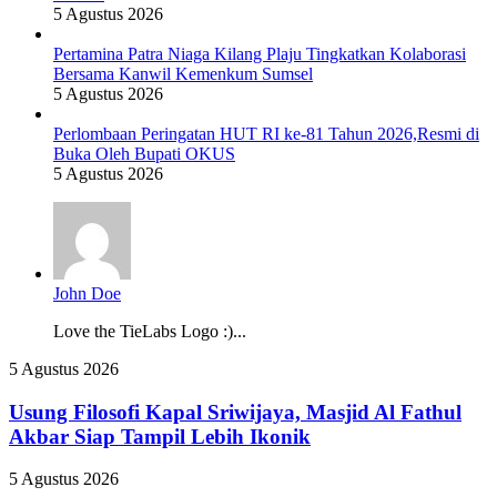
5 Agustus 2026
Pertamina Patra Niaga Kilang Plaju Tingkatkan Kolaborasi
Bersama Kanwil Kemenkum Sumsel
5 Agustus 2026
Perlombaan Peringatan HUT RI ke-81 Tahun 2026,Resmi di
Buka Oleh Bupati OKUS
5 Agustus 2026
John Doe
Love the TieLabs Logo :)...
Usung
5 Agustus 2026
Filosofi
Kapal
Usung Filosofi Kapal Sriwijaya, Masjid Al Fathul
Sriwijaya,
Akbar Siap Tampil Lebih Ikonik
Masjid
Al
Cegah
5 Agustus 2026
Fathul