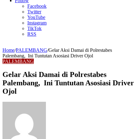
Article
Follow
Facebook
Twitter
YouTube
Instagram
TikTok
RSS
Home
/
PALEMBANG
/
Gelar Aksi Damai di Polrestabes
Palembang, Ini Tuntutan Asosiasi Driver Ojol
PALEMBANG
Gelar Aksi Damai di Polrestabes
Palembang, Ini Tuntutan Asosiasi Driver
Ojol
Send
an
email