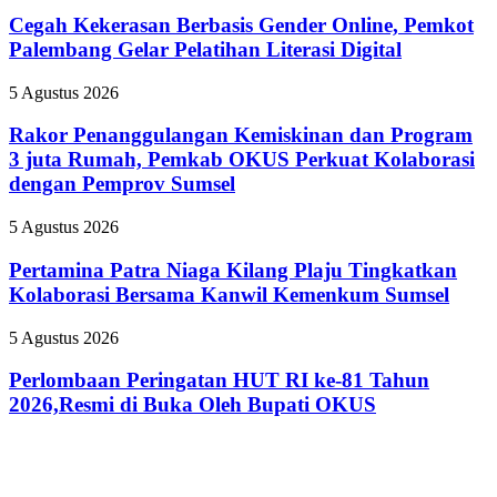
Kekerasan
Akbar
Berbasis
Cegah Kekerasan Berbasis Gender Online, Pemkot
Siap
Gender
Palembang Gelar Pelatihan Literasi Digital
Tampil
Online,
Lebih
Pemkot
Ikonik
Rakor
5 Agustus 2026
Palembang
Penanggulangan
Gelar
Kemiskinan
Rakor Penanggulangan Kemiskinan dan Program
Pelatihan
dan
3 juta Rumah, Pemkab OKUS Perkuat Kolaborasi
Literasi
Program
Digital
dengan Pemprov Sumsel
3
juta
Pertamina
5 Agustus 2026
Rumah,
Patra
Pemkab
Niaga
Pertamina Patra Niaga Kilang Plaju Tingkatkan
OKUS
Kilang
Perkuat
Kolaborasi Bersama Kanwil Kemenkum Sumsel
Plaju
Kolaborasi
Tingkatkan
dengan
Perlombaan
5 Agustus 2026
Kolaborasi
Pemprov
Peringatan
Bersama
Sumsel
HUT
Perlombaan Peringatan HUT RI ke-81 Tahun
Kanwil
RI
2026,Resmi di Buka Oleh Bupati OKUS
Kemenkum
ke-
Sumsel
81
Tahun
2026,Resmi
di