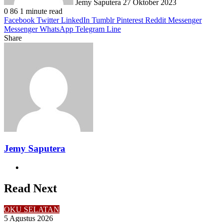
Jemy Saputera
27 Oktober 2023
0
86
1 minute read
Facebook
Twitter
LinkedIn
Tumblr
Pinterest
Reddit
Messenger
Messenger
WhatsApp
Telegram
Line
Share
Facebook
Twitter
LinkedIn
Pinterest
Reddit
Messenger
Messenger
WhatsApp
Telegram
Share
Print
via
Email
Jemy Saputera
Website
Read Next
OKU SELATAN
5 Agustus 2026