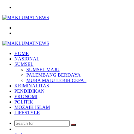
Menu
Search
for
Log
In
HOME
NASIONAL
SUMSEL
SUMSEL MAJU
PALEMBANG BERDAYA
MUBA MAJU LEBIH CEPAT
KRIMINALITAS
PENDIDIKAN
EKONOMI
POLITIK
MOZAIK ISLAM
LIFESTYLE
Search
Random
for