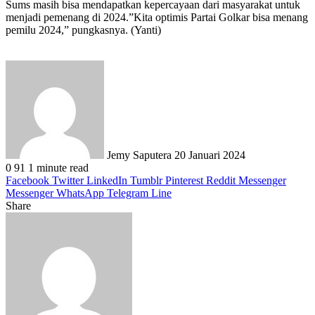
Sums masih bisa mendapatkan kepercayaan dari masyarakat untuk
menjadi pemenang di 2024.”Kita optimis Partai Golkar bisa menang
pemilu 2024,” pungkasnya. (Yanti)
Send
an
email
Jemy Saputera
20 Januari 2024
0
91
1 minute read
Facebook
Twitter
LinkedIn
Tumblr
Pinterest
Reddit
Messenger
Messenger
WhatsApp
Telegram
Line
Share
Facebook
Twitter
LinkedIn
Pinterest
Reddit
Messenger
Messenger
WhatsApp
Telegram
Share
Print
via
Email