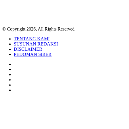
© Copyright 2026, All Rights Reserved
TENTANG KAMI
SUSUNAN REDAKSI
DISCLAIMER
PEDOMAN SIBER
Facebook
Twitter
YouTube
Instagram
TikTok
RSS
Back
to
top
button