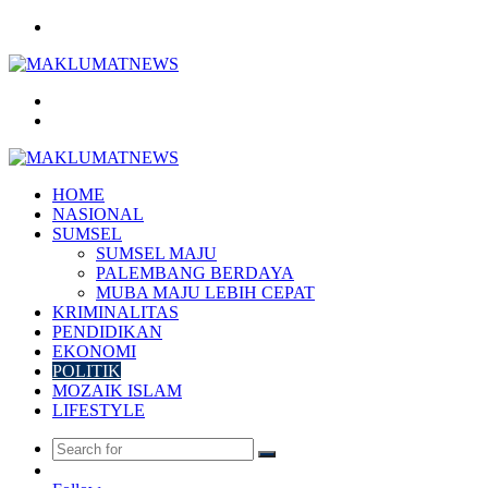
Menu
Search
for
Log
In
HOME
NASIONAL
SUMSEL
SUMSEL MAJU
PALEMBANG BERDAYA
MUBA MAJU LEBIH CEPAT
KRIMINALITAS
PENDIDIKAN
EKONOMI
POLITIK
MOZAIK ISLAM
LIFESTYLE
Search
Random
for