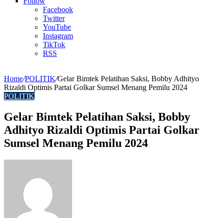
Article
Follow
Facebook
Twitter
YouTube
Instagram
TikTok
RSS
Home
/
POLITIK
/
Gelar Bimtek Pelatihan Saksi, Bobby Adhityo
Rizaldi Optimis Partai Golkar Sumsel Menang Pemilu 2024
POLITIK
Gelar Bimtek Pelatihan Saksi, Bobby
Adhityo Rizaldi Optimis Partai Golkar
Sumsel Menang Pemilu 2024
Send
an
email