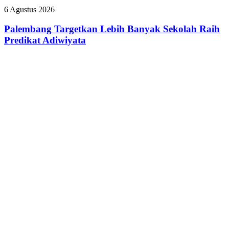
”
Budaya
Palembang
6 Agustus 2026
Dokter
HSSE
Targetkan
Tamara
Melalui
Lebih
Palembang Targetkan Lebih Banyak Sekolah Raih
yang
Safety
Banyak
Predikat Adiwiyata
Nyinyiri
Campaign
Sekolah
Pasien
Raih
BPJS
Predikat
Adiwiyata