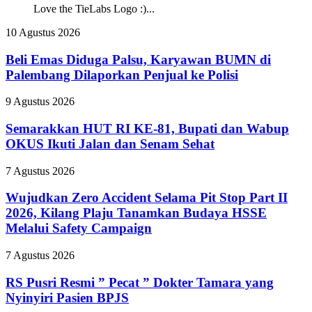
Love the TieLabs Logo :)...
Beli
10 Agustus 2026
Emas
Diduga
Beli Emas Diduga Palsu, Karyawan BUMN di
Palsu,
Palembang Dilaporkan Penjual ke Polisi
Karyawan
BUMN
Semarakkan
9 Agustus 2026
di
HUT
Palembang
RI
Semarakkan HUT RI KE-81, Bupati dan Wabup
Dilaporkan
KE-
OKUS Ikuti Jalan dan Senam Sehat
Penjual
81,
ke
Bupati
Polisi
Wujudkan
7 Agustus 2026
dan
Zero
Wabup
Accident
Wujudkan Zero Accident Selama Pit Stop Part II
OKUS
Selama
2026, Kilang Plaju Tanamkan Budaya HSSE
Ikuti
Pit
Jalan
Melalui Safety Campaign
Stop
dan
Part
Senam
RS
7 Agustus 2026
II
Sehat
Pusri
2026,
Resmi
RS Pusri Resmi ” Pecat ” Dokter Tamara yang
Kilang
”
Plaju
Nyinyiri Pasien BPJS
Pecat
Tanamkan