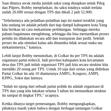
Saat ditanya awak media jumlah saksi yang disiapkan untuk Pileg
dan Pilpres, Bobby menjelaskan, itu saksi totalnya sudah terdata
sudah 26.000 sesuai dengan TPS dan dikali 2 jadi 52.000.
“Sebelumnya ada pelatihan-pelatihan tapi ini materi terakhir yang
kita undang ini adalah pelatih dari tiap dampil kabupaten kota.Yang
kita berikan ini cara mekanisme perhitungan. Sehingga mereka
paham bagaimana menghitung, sehingga dia bisa memastikan proses
pemilu ini dilakukan secara adil dan transparan dan jurdil. Setelah
proses itu ada simulasi kalau ada dinamika tidak sesuai maka tau
mekanismenya,” katanya.
Lebih lanjut Bobby menuturkan, di Golkar itu per TPS itu adalah
organisasi partai terkecil. Jadi provinsi kabupaten kota kecamatan
desa dan TPS jadi inilah organisasi TPS jadi kita secara struktur kita
memiliki 20 orang per TPS. Untuk 10 saja dari ormas yang didirikan
Partai Golkar itu ada 10 diantaranya AMPG, Kosgoro, AMPI,
KPPG, Soksi dan lainnya.
“Inilah ini ujung dari sebuah partai politik itu adalah organisasi di
TPS dan yang kita lakukan selama 5 tahun ini memastikan struktur
itu sampai di tingkat TPS,” ucapnya.
Ketika ditanya target pemenangan, Bobby mengungkapkan,
pihaknya masih yakin bahwa dengan berbagai tantangan Golkar