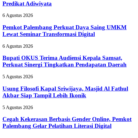
Banyak
Predikat Adiwiyata
Sekolah
Raih
Pemkot
6 Agustus 2026
Predikat
Palembang
Adiwiyata
Perkuat
Pemkot Palembang Perkuat Daya Saing UMKM
Daya
Lewat Seminar Transformasi Digital
Saing
UMKM
Bupati
6 Agustus 2026
Lewat
OKUS
Seminar
Terima
Bupati OKUS Terima Audiensi Kepala Samsat,
Transformasi
Audiensi
Perkuat Sinergi Tingkatkan Pendapatan Daerah
Digital
Kepala
Samsat,
Usung
5 Agustus 2026
Perkuat
Filosofi
Sinergi
Kapal
Usung Filosofi Kapal Sriwijaya, Masjid Al Fathul
Tingkatkan
Sriwijaya,
Akbar Siap Tampil Lebih Ikonik
Pendapatan
Masjid
Daerah
Al
Cegah
5 Agustus 2026
Fathul
Kekerasan
Akbar
Berbasis
Cegah Kekerasan Berbasis Gender Online, Pemkot
Siap
Gender
Palembang Gelar Pelatihan Literasi Digital
Tampil
Online,
Lebih
Pemkot
Ikonik