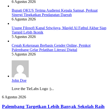
6 Agustus 2026
Bupati OKUS Terima Audiensi Kepala Samsat, Perkuat
Sinergi Tingkatkan Pendapatan Daerah
6 Agustus 2026
Usung Filosofi Kapal Sriwijaya, Masjid Al Fathul Akbar Siap
Tampil Lebih Ikonik
5 Agustus 2026
Cegah Kekerasan Berbasis Gender Online, Pemkot
Palembang Gelar Pelatihan Literasi Digital
5 Agustus 2026
John Doe
Love the TieLabs Logo :)...
Palembang
6 Agustus 2026
Targetkan
Lebih
Palembang Targetkan Lebih Banyak Sekolah Raih