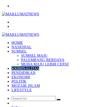
Menu
Search
for
Log
In
HOME
NASIONAL
SUMSEL
SUMSEL MAJU
PALEMBANG BERDAYA
MUBA MAJU LEBIH CEPAT
KRIMINALITAS
PENDIDIKAN
EKONOMI
POLITIK
MOZAIK ISLAM
LIFESTYLE
Search
Random
for