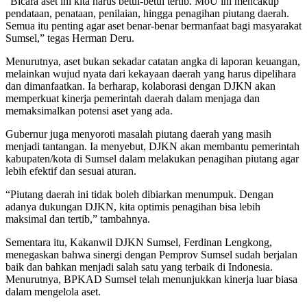
“Bicara aset ini kita harus betul-betul tertib. MoU ini mencakup
pendataan, penataan, penilaian, hingga penagihan piutang daerah.
Semua itu penting agar aset benar-benar bermanfaat bagi masyarakat
Sumsel,” tegas Herman Deru.
Menurutnya, aset bukan sekadar catatan angka di laporan keuangan,
melainkan wujud nyata dari kekayaan daerah yang harus dipelihara
dan dimanfaatkan. Ia berharap, kolaborasi dengan DJKN akan
memperkuat kinerja pemerintah daerah dalam menjaga dan
memaksimalkan potensi aset yang ada.
Gubernur juga menyoroti masalah piutang daerah yang masih
menjadi tantangan. Ia menyebut, DJKN akan membantu pemerintah
kabupaten/kota di Sumsel dalam melakukan penagihan piutang agar
lebih efektif dan sesuai aturan.
“Piutang daerah ini tidak boleh dibiarkan menumpuk. Dengan
adanya dukungan DJKN, kita optimis penagihan bisa lebih
maksimal dan tertib,” tambahnya.
Sementara itu, Kakanwil DJKN Sumsel, Ferdinan Lengkong,
menegaskan bahwa sinergi dengan Pemprov Sumsel sudah berjalan
baik dan bahkan menjadi salah satu yang terbaik di Indonesia.
Menurutnya, BPKAD Sumsel telah menunjukkan kinerja luar biasa
dalam mengelola aset.