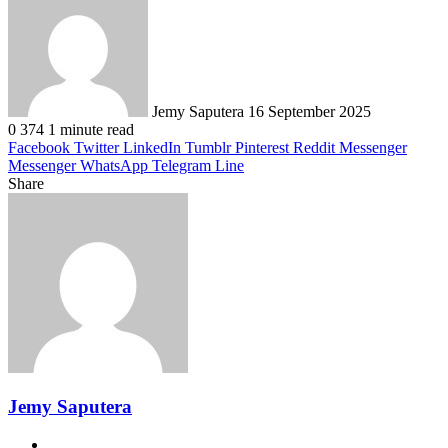
an
email
Jemy Saputera
16 September 2025
0
374
1 minute read
Facebook
Twitter
LinkedIn
Tumblr
Pinterest
Reddit
Messenger
Messenger
WhatsApp
Telegram
Line
Share
Facebook
Twitter
LinkedIn
Pinterest
Reddit
Messenger
Messenger
WhatsApp
Telegram
Share
Print
via
Email
Jemy Saputera
Website