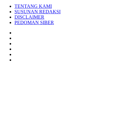
TENTANG KAMI
SUSUNAN REDAKSI
DISCLAIMER
PEDOMAN SIBER
Facebook
Twitter
YouTube
Instagram
TikTok
RSS
Back
to
top
button