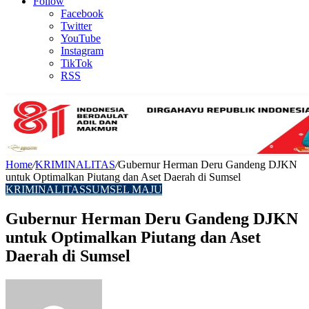
Article
Follow
Facebook
Twitter
YouTube
Instagram
TikTok
RSS
Home
/
KRIMINALITAS
/
Gubernur Herman Deru Gandeng DJKN
untuk Optimalkan Piutang dan Aset Daerah di Sumsel
KRIMINALITAS
SUMSEL MAJU
Gubernur Herman Deru Gandeng DJKN
untuk Optimalkan Piutang dan Aset
Daerah di Sumsel
Send
an