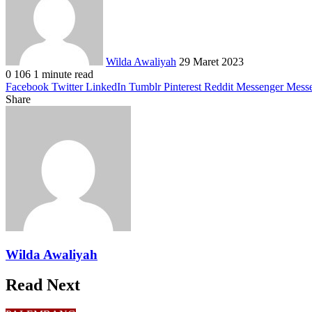
Wilda Awaliyah
29 Maret 2023
0
106
1 minute read
Facebook
Twitter
LinkedIn
Tumblr
Pinterest
Reddit
Messenger
Mess
Share
Facebook
Twitter
LinkedIn
Pinterest
Reddit
Messenger
Messenger
WhatsApp
Telegram
Share
Print
via
Email
Wilda Awaliyah
Read Next