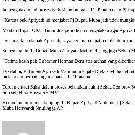
Ia mengatakan, ini proses berkesinambungan JPT Pratama dan Pj Bupa
“Karena pak Apriyadi ini menjabat Pj Bupati Muba jadi tidak mungkin 
Mantan Bupati OKU Timur dua periode ini mengatakan agar Apriyadi 
“Selamat kepada pak Apriyadi, saya berharap dapat memberikan kontri
Sementara itu, Pj Bupati Muba Apriyadi Mahmud yang juga Sekda Mu
“Terima kasih pak Gubernur Herman Deru atas arahan yang diberikan
Diketahui, Pj Bupati Apriyadi Mahmud menjabat Sekda Muba definiti
melakukan perpanjangan jabatan JPT Pratama.
Turut menjadi Saksi dalam proses pelantikan yakni Sekda Pemprov
Sumsel, Nora Elisya SH MM.
Kemudian, turut mendampingi Pj Bupati Apriyadi Mahmud Pj Sekd
Muba Herryandi Sinulingga AP.
Send
an
email