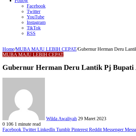
Article
Follow
Facebook
Twitter
YouTube
Instagram
TikTok
RSS
Home
/
MUBA MAJU LEBIH CEPAT
/
Gubernur Herman Deru Lantik 
MUBA MAJU LEBIH CEPAT
Gubernur Herman Deru Lantik Pj Bupati A
Send
an
email
Wilda Awaliyah
29 Maret 2023
0
106
1 minute read
Facebook
Twitter
LinkedIn
Tumblr
Pinterest
Reddit
Messenger
Mess