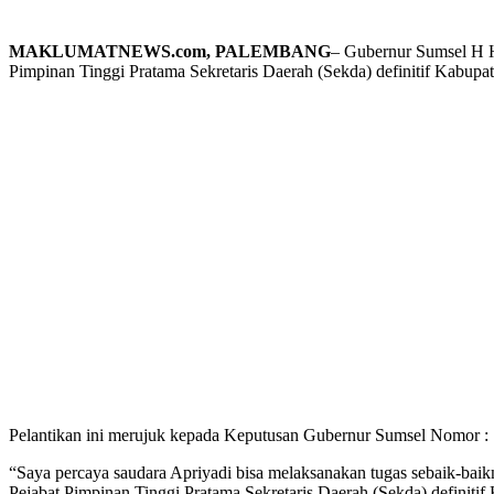
MAKLUMATNEWS.com, PALEMBANG
– Gubernur Sumsel H H
Pimpinan Tinggi Pratama Sekretaris Daerah (Sekda) definitif Kabup
Pelantikan ini merujuk kepada Keputusan Gubernur Sumsel Nomor 
“Saya percaya saudara Apriyadi bisa melaksanakan tugas sebaik-b
Pejabat Pimpinan Tinggi Pratama Sekretaris Daerah (Sekda) definiti