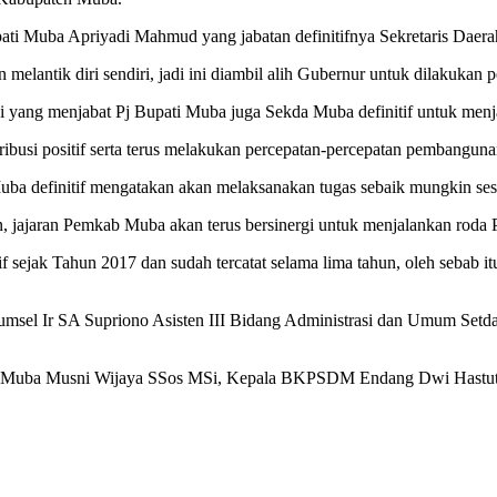
ti Muba Apriyadi Mahmud yang jabatan definitifnya Sekretaris Daerah
melantik diri sendiri, jadi ini diambil alih Gubernur untuk dilakukan 
yang menjabat Pj Bupati Muba juga Sekda Muba definitif untuk menja
busi positif serta terus melakukan percepatan-percepatan pembangunan
ba definitif mengatakan akan melaksanakan tugas sebaik mungkin ses
, jajaran Pemkab Muba akan terus bersinergi untuk menjalankan roda
f sejak Tahun 2017 dan sudah tercatat selama lima tahun, oleh seba
 Sumsel Ir SA Supriono Asisten III Bidang Administrasi dan Umum 
a Muba Musni Wijaya SSos MSi, Kepala BKPSDM Endang Dwi Hastuti