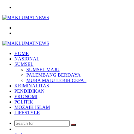
Menu
Search
for
Log
In
HOME
NASIONAL
SUMSEL
SUMSEL MAJU
PALEMBANG BERDAYA
MUBA MAJU LEBIH CEPAT
KRIMINALITAS
PENDIDIKAN
EKONOMI
POLITIK
MOZAIK ISLAM
LIFESTYLE
Search
Random
for