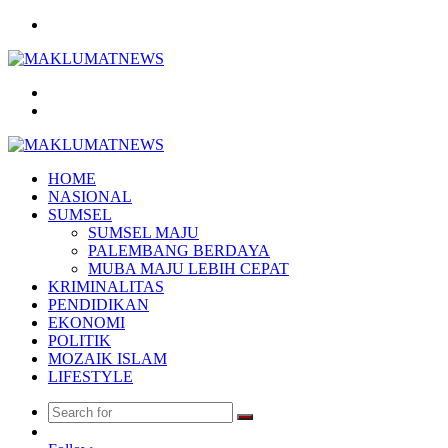
Menu
Search
for
Log
In
HOME
NASIONAL
SUMSEL
SUMSEL MAJU
PALEMBANG BERDAYA
MUBA MAJU LEBIH CEPAT
KRIMINALITAS
PENDIDIKAN
EKONOMI
POLITIK
MOZAIK ISLAM
LIFESTYLE
Search
Random
for