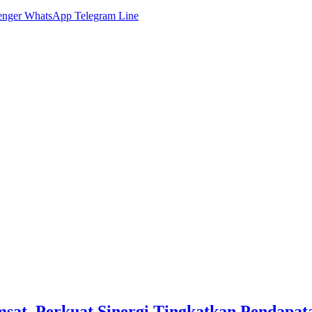
enger
WhatsApp
Telegram
Line
sat, Perkuat Sinergi Tingkatkan Pendapat