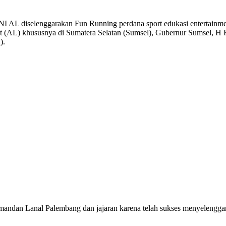
lenggarakan Fun Running perdana sport edukasi entertainment (e
ut (AL) khususnya di Sumatera Selatan (Sumsel), Gubernur Sumsel, H
).
an Lanal Palembang dan jajaran karena telah sukses menyelenggarak