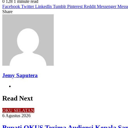
0
128
1 minute read
Facebook
Twitter
LinkedIn
Tumblr
Pinterest
Reddit
Messenger
Mess
Share
Facebook
Twitter
LinkedIn
Pinterest
Reddit
Messenger
Messenger
WhatsApp
Telegram
Share
Print
via
Email
Jemy Saputera
Website
Read Next
OKU SELATAN
6 Agustus 2026
Bupati OKUS Terima Audiensi Kepala Sam