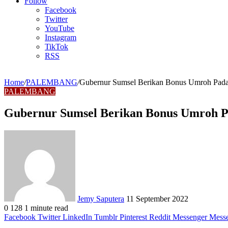
Article
Follow
Facebook
Twitter
YouTube
Instagram
TikTok
RSS
Home
/
PALEMBANG
/
Gubernur Sumsel Berikan Bonus Umroh Pad
PALEMBANG
Gubernur Sumsel Berikan Bonus Umroh 
Send
an
email
Jemy Saputera
11 September 2022
0
128
1 minute read
Facebook
Twitter
LinkedIn
Tumblr
Pinterest
Reddit
Messenger
Mess