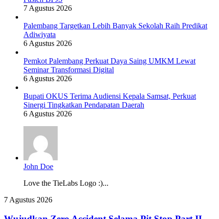
7 Agustus 2026
Palembang Targetkan Lebih Banyak Sekolah Raih Predikat
Adiwiyata
6 Agustus 2026
Pemkot Palembang Perkuat Daya Saing UMKM Lewat
Seminar Transformasi Digital
6 Agustus 2026
Bupati OKUS Terima Audiensi Kepala Samsat, Perkuat
Sinergi Tingkatkan Pendapatan Daerah
6 Agustus 2026
John Doe
Love the TieLabs Logo :)...
Wujudkan
7 Agustus 2026
Zero
Accident
Wujudkan Zero Accident Selama Pit Stop Part II