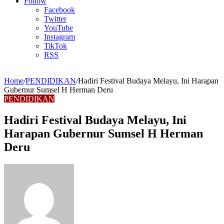
Article
Follow
Facebook
Twitter
YouTube
Instagram
TikTok
RSS
Home
/
PENDIDIKAN
/
Hadiri Festival Budaya Melayu, Ini Harapan
Gubernur Sumsel H Herman Deru
PENDIDIKAN
Hadiri Festival Budaya Melayu, Ini
Harapan Gubernur Sumsel H Herman
Deru
Send
an
email