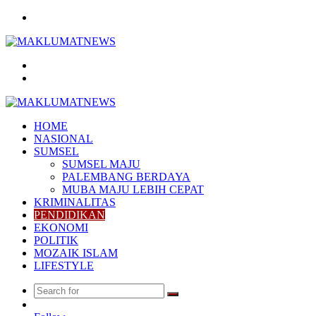
Menu
Search
for
Log
In
HOME
NASIONAL
SUMSEL
SUMSEL MAJU
PALEMBANG BERDAYA
MUBA MAJU LEBIH CEPAT
KRIMINALITAS
PENDIDIKAN
EKONOMI
POLITIK
MOZAIK ISLAM
LIFESTYLE
Search
Random
for