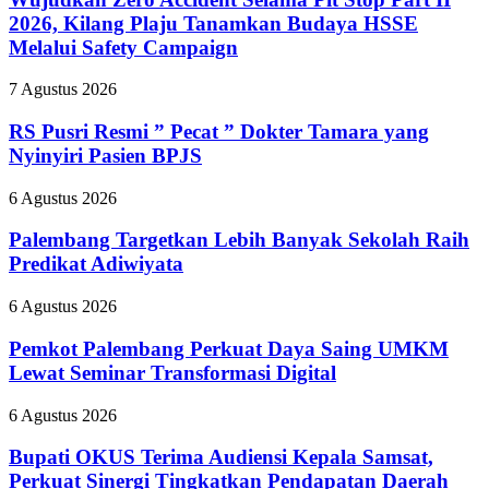
Selama
2026, Kilang Plaju Tanamkan Budaya HSSE
Pit
Melalui Safety Campaign
Stop
Part
RS
7 Agustus 2026
II
Pusri
2026,
Resmi
RS Pusri Resmi ” Pecat ” Dokter Tamara yang
Kilang
”
Plaju
Nyinyiri Pasien BPJS
Pecat
Tanamkan
”
Budaya
Palembang
6 Agustus 2026
Dokter
HSSE
Targetkan
Tamara
Melalui
Lebih
Palembang Targetkan Lebih Banyak Sekolah Raih
yang
Safety
Banyak
Predikat Adiwiyata
Nyinyiri
Campaign
Sekolah
Pasien
Raih
BPJS
Pemkot
6 Agustus 2026
Predikat
Palembang
Adiwiyata
Perkuat
Pemkot Palembang Perkuat Daya Saing UMKM
Daya
Lewat Seminar Transformasi Digital
Saing
UMKM
Bupati
6 Agustus 2026
Lewat
OKUS
Seminar
Terima
Bupati OKUS Terima Audiensi Kepala Samsat,
Transformasi
Audiensi
Perkuat Sinergi Tingkatkan Pendapatan Daerah
Digital