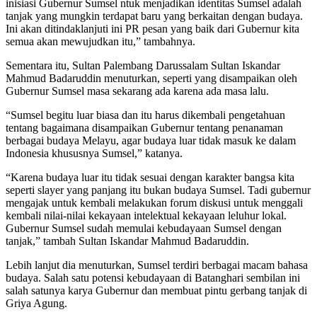
inisiasi Gubernur Sumsel ntuk menjadikan identitas Sumsel adalah
tanjak yang mungkin terdapat baru yang berkaitan dengan budaya.
Ini akan ditindaklanjuti ini PR pesan yang baik dari Gubernur kita
semua akan mewujudkan itu,” tambahnya.
Sementara itu, Sultan Palembang Darussalam Sultan Iskandar
Mahmud Badaruddin menuturkan, seperti yang disampaikan oleh
Gubernur Sumsel masa sekarang ada karena ada masa lalu.
“Sumsel begitu luar biasa dan itu harus dikembali pengetahuan
tentang bagaimana disampaikan Gubernur tentang penanaman
berbagai budaya Melayu, agar budaya luar tidak masuk ke dalam
Indonesia khususnya Sumsel,” katanya.
“Karena budaya luar itu tidak sesuai dengan karakter bangsa kita
seperti slayer yang panjang itu bukan budaya Sumsel. Tadi gubernur
mengajak untuk kembali melakukan forum diskusi untuk menggali
kembali nilai-nilai kekayaan intelektual kekayaan leluhur lokal.
Gubernur Sumsel sudah memulai kebudayaan Sumsel dengan
tanjak,” tambah Sultan Iskandar Mahmud Badaruddin.
Lebih lanjut dia menuturkan, Sumsel terdiri berbagai macam bahasa
budaya. Salah satu potensi kebudayaan di Batanghari sembilan ini
salah satunya karya Gubernur dan membuat pintu gerbang tanjak di
Griya Agung.