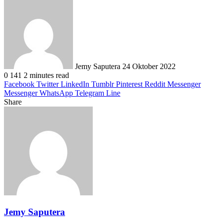
Send
an
email
Jemy Saputera
24 Oktober 2022
0
141
2 minutes read
Facebook
Twitter
LinkedIn
Tumblr
Pinterest
Reddit
Messenger
Messenger
WhatsApp
Telegram
Line
Share
Facebook
Twitter
LinkedIn
Pinterest
Reddit
Messenger
Messenger
WhatsApp
Telegram
Share
Print
via
Email
Jemy Saputera