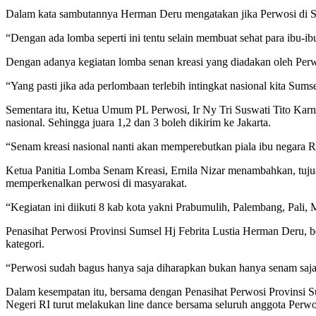
Dalam kata sambutannya Herman Deru mengatakan jika Perwosi di Sumat
“Dengan ada lomba seperti ini tentu selain membuat sehat para ibu-i
Dengan adanya kegiatan lomba senan kreasi yang diadakan oleh Perwo
“Yang pasti jika ada perlombaan terlebih intingkat nasional kita Su
Sementara itu, Ketua Umum PL Perwosi, Ir Ny Tri Suswati Tito Karna
nasional. Sehingga juara 1,2 dan 3 boleh dikirim ke Jakarta.
“Senam kreasi nasional nanti akan memperebutkan piala ibu negara RI
Ketua Panitia Lomba Senam Kreasi, Ernila Nizar menambahkan, tujuan
memperkenalkan perwosi di masyarakat.
“Kegiatan ini diikuti 8 kab kota yakni Prabumulih, Palembang, Pali
Penasihat Perwosi Provinsi Sumsel Hj Febrita Lustia Herman Deru, b
kategori.
“Perwosi sudah bagus hanya saja diharapkan bukan hanya senam saja
Dalam kesempatan itu, bersama dengan Penasihat Perwosi Provinsi S
Negeri RI turut melakukan line dance bersama seluruh anggota Perwos