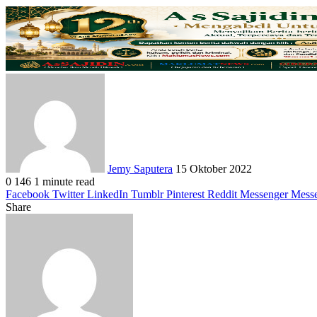
Send
an
email
Jemy Saputera
15 Oktober 2022
0
146
1 minute read
Facebook
Twitter
LinkedIn
Tumblr
Pinterest
Reddit
Messenger
Mess
Share
Facebook
Twitter
LinkedIn
Pinterest
Reddit
Messenger
Messenger
WhatsApp
Telegram
Share
Print
via
Email