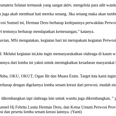
era Selatan termasuk yang sangat aktiv, mengelola para atlit wanita 
bu juga akab membuat hati mereka senang. Jika senang maka akan tumbu
si Sumsel ini, Herman Deru berharap kedepannya perwakilan Perwosi S
msel tentunya berharap mendapatkan kemenangan,” katanya.
vian, MSi mengatakan, kegiatan hari ini merupakam kegiatan Perwosi 
. Melalui kegiatan ini,kita ingin memasyarakatkan olahraga di kaum wa
nya dari lomba ini yakni untuk meningkatkan kesadaran masyarakat kh
, Muba, OKU, OKUT, Ogan Ilir dan Muara Enim. Target kita kami ingin 
erharap dengan digelarnya lomba senam kreasi dari perwosi, mudah mu
 dikembangkan tapi olahraga lain untuk wanita juga dikembangkan, ”
umsel Hj Febrita Lustia Herman Deru, dan Ketua Umum Perwosi Provin
i dan peserta lomba senam kreasi lainnya. (Yanti)