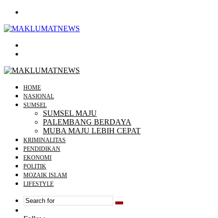
Menu
Search
for
Log
In
HOME
NASIONAL
SUMSEL
SUMSEL MAJU
PALEMBANG BERDAYA
MUBA MAJU LEBIH CEPAT
KRIMINALITAS
PENDIDIKAN
EKONOMI
POLITIK
MOZAIK ISLAM
LIFESTYLE
Search
Random
for