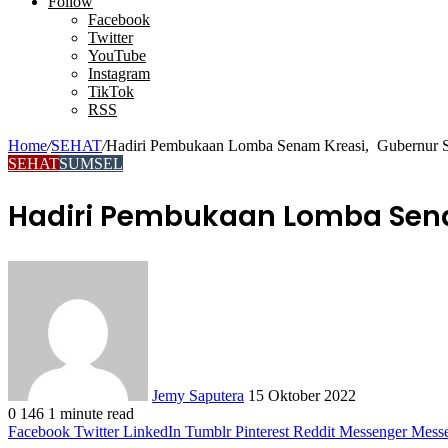
Article
Follow
Facebook
Twitter
YouTube
Instagram
TikTok
RSS
Home
/
SEHAT
/
Hadiri Pembukaan Lomba Senam Kreasi, Gubernur Su
SEHAT
SUMSEL
Hadiri Pembukaan Lomba Sena
Send
an
email
Jemy Saputera
15 Oktober 2022
0
146
1 minute read
Facebook
Twitter
LinkedIn
Tumblr
Pinterest
Reddit
Messenger
Mess