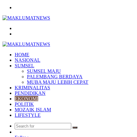
Menu
Search
for
Log
In
HOME
NASIONAL
SUMSEL
SUMSEL MAJU
PALEMBANG BERDAYA
MUBA MAJU LEBIH CEPAT
KRIMINALITAS
PENDIDIKAN
EKONOMI
POLITIK
MOZAIK ISLAM
LIFESTYLE
Search
Random
for