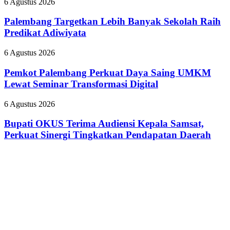
Palembang
6 Agustus 2026
Dokter
HSSE
Targetkan
Tamara
Melalui
Lebih
Palembang Targetkan Lebih Banyak Sekolah Raih
yang
Safety
Banyak
Predikat Adiwiyata
Nyinyiri
Campaign
Sekolah
Pasien
Raih
BPJS
Pemkot
6 Agustus 2026
Predikat
Palembang
Adiwiyata
Perkuat
Pemkot Palembang Perkuat Daya Saing UMKM
Daya
Lewat Seminar Transformasi Digital
Saing
UMKM
Bupati
6 Agustus 2026
Lewat
OKUS
Seminar
Terima
Bupati OKUS Terima Audiensi Kepala Samsat,
Transformasi
Audiensi
Perkuat Sinergi Tingkatkan Pendapatan Daerah
Digital
Kepala
Samsat,
Perkuat
Sinergi
Tingkatkan
Pendapatan
Daerah