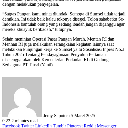
dengan melakukan penyegelan.
“Satgas Pangan kami minta ditindak. Semoga di Sumsel tidak terjadi
demikian. Ini tidak baik kalau tokonya disegel. Tolon sahabatku Se-
Indonesia bantulah orang yang sedang ibadah jangan diganggu agar
mereka khusyuk beribadah,” tutupnya.
Selain meninjau Operasi Pasar Pangan Murah, Mentan RI dan
Menhan RI juga melakukan serangkaian kegiatan lainnya saat
melakukan kunjungan kerja ke Sumsel yaitu Sosialisasi Inpres No.3
Tahun 2025 Tentang Pendayagunaan Penyuluh Pertanian
diselenggarakan oleh Kementerian Pertanian RI di Gedung
Serbaguna PT. Pusri.(Yanti)
Send
an
email
Jemy Saputera
5 Maret 2025
0
22
2 minutes read
Facebook
Twitter
LinkedIn
Tumblr
Pinterest
Reddit
Messenger