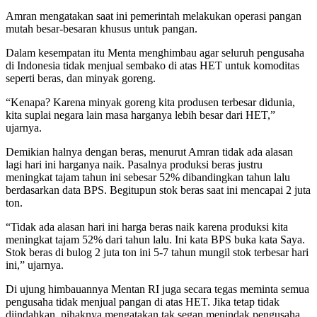
Amran mengatakan saat ini pemerintah melakukan operasi pangan
mutah besar-besaran khusus untuk pangan.
Dalam kesempatan itu Menta menghimbau agar seluruh pengusaha
di Indonesia tidak menjual sembako di atas HET untuk komoditas
seperti beras, dan minyak goreng.
“Kenapa? Karena minyak goreng kita produsen terbesar didunia,
kita suplai negara lain masa harganya lebih besar dari HET,”
ujarnya.
Demikian halnya dengan beras, menurut Amran tidak ada alasan
lagi hari ini harganya naik. Pasalnya produksi beras justru
meningkat tajam tahun ini sebesar 52% dibandingkan tahun lalu
berdasarkan data BPS. Begitupun stok beras saat ini mencapai 2 juta
ton.
“Tidak ada alasan hari ini harga beras naik karena produksi kita
meningkat tajam 52% dari tahun lalu. Ini kata BPS buka kata Saya.
Stok beras di bulog 2 juta ton ini 5-7 tahun mungil stok terbesar hari
ini,” ujarnya.
Di ujung himbauannya Mentan RI juga secara tegas meminta semua
pengusaha tidak menjual pangan di atas HET. Jika tetap tidak
diindahkan, pihaknya mengatakan tak segan menindak pengusaha