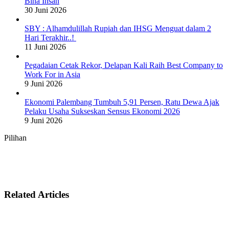
Bina Insan
30 Juni 2026
SBY : Alhamdulillah Rupiah dan IHSG Menguat dalam 2
Hari Terakhir..!
11 Juni 2026
Pegadaian Cetak Rekor, Delapan Kali Raih Best Company to
Work For in Asia
9 Juni 2026
Ekonomi Palembang Tumbuh 5,91 Persen, Ratu Dewa Ajak
Pelaku Usaha Sukseskan Sensus Ekonomi 2026
9 Juni 2026
Pilihan
Related Articles