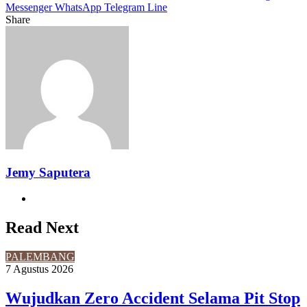
Messenger
WhatsApp
Telegram
Line
Share
Facebook
Twitter
LinkedIn
Pinterest
Reddit
Messenger
Messenger
WhatsApp
Telegram
Share
Print
via
Email
Jemy Saputera
Website
Read Next
PALEMBANG
7 Agustus 2026
Wujudkan Zero Accident Selama Pit Stop