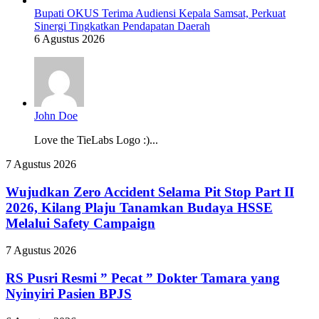
Bupati OKUS Terima Audiensi Kepala Samsat, Perkuat
Sinergi Tingkatkan Pendapatan Daerah
6 Agustus 2026
John Doe
Love the TieLabs Logo :)...
Wujudkan
7 Agustus 2026
Zero
Accident
Wujudkan Zero Accident Selama Pit Stop Part II
Selama
2026, Kilang Plaju Tanamkan Budaya HSSE
Pit
Melalui Safety Campaign
Stop
Part
RS
7 Agustus 2026
II
Pusri
2026,
Resmi
RS Pusri Resmi ” Pecat ” Dokter Tamara yang
Kilang
”
Plaju
Nyinyiri Pasien BPJS
Pecat
Tanamkan
”
Budaya