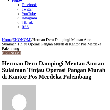
Article
Follow
Facebook
Twitter
YouTube
Instagram
TikTok
RSS
Home
/
EKONOMI
/
Herman Deru Dampingi Mentan Amran
Sulaiman Tinjau Operasi Pangan Murah di Kantor Pos Merdeka
Palembang
EKONOMI
Herman Deru Dampingi Mentan Amran
Sulaiman Tinjau Operasi Pangan Murah
di Kantor Pos Merdeka Palembang
Send
an
email