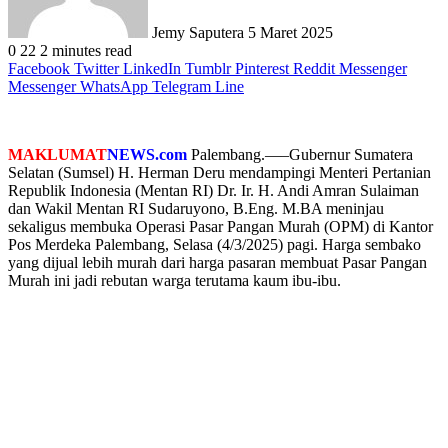
Jemy Saputera
5 Maret 2025
0
22
2 minutes read
Facebook
Twitter
LinkedIn
Tumblr
Pinterest
Reddit
Messenger
Messenger
WhatsApp
Telegram
Line
MAKLUMAT
NEWS.com
Palembang.—–Gubernur Sumatera
Selatan (Sumsel) H. Herman Deru mendampingi Menteri Pertanian
Republik Indonesia (Mentan RI) Dr. Ir. H. Andi Amran Sulaiman
dan Wakil Mentan RI Sudaruyono, B.Eng. M.BA meninjau
sekaligus membuka Operasi Pasar Pangan Murah (OPM) di Kantor
Pos Merdeka Palembang, Selasa (4/3/2025) pagi. Harga sembako
yang dijual lebih murah dari harga pasaran membuat Pasar Pangan
Murah ini jadi rebutan warga terutama kaum ibu-ibu.