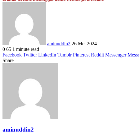
Send
an
email
aminuddin2
26 Mei 2024
0
65
1 minute read
Facebook
Twitter
LinkedIn
Tumblr
Pinterest
Reddit
Messenger
Mess
Share
Facebook
Twitter
LinkedIn
Pinterest
Reddit
Messenger
Messenger
WhatsApp
Telegram
Share
Print
via
Email
aminuddin2