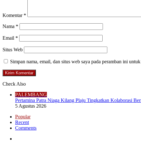
Komentar
*
Nama
*
Email
*
Situs Web
Simpan nama, email, dan situs web saya pada peramban ini untuk
Check Also
Close
PALEMBANG
Pertamina Patra Niaga Kilang Plaju Tingkatkan Kolaborasi 
5 Agustus 2026
Popular
Recent
Comments