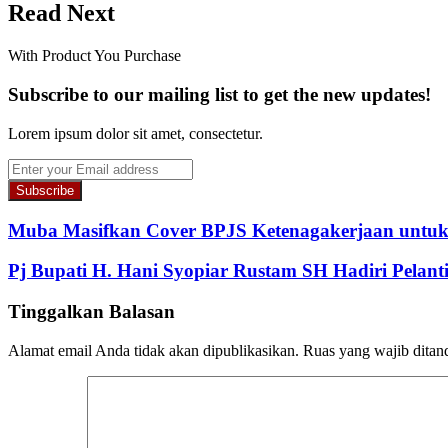
Read Next
With Product You Purchase
Subscribe to our mailing list to get the new updates!
Lorem ipsum dolor sit amet, consectetur.
Enter
your
Email
address
Muba Masifkan Cover BPJS Ketenagakerjaan untu
Pj Bupati H. Hani Syopiar Rustam SH Hadiri Pelan
Tinggalkan Balasan
Alamat email Anda tidak akan dipublikasikan.
Ruas yang wajib ditan