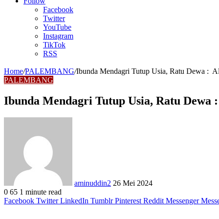
Article
Follow
Facebook
Twitter
YouTube
Instagram
TikTok
RSS
Home
/
PALEMBANG
/
Ibunda Mendagri Tutup Usia, Ratu Dewa : 
PALEMBANG
Ibunda Mendagri Tutup Usia, Ratu Dewa
Send
an
email
aminuddin2
26 Mei 2024
0
65
1 minute read
Facebook
Twitter
LinkedIn
Tumblr
Pinterest
Reddit
Messenger
Mess