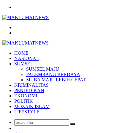
Menu
Search
for
Log
In
HOME
NASIONAL
SUMSEL
SUMSEL MAJU
PALEMBANG BERDAYA
MUBA MAJU LEBIH CEPAT
KRIMINALITAS
PENDIDIKAN
EKONOMI
POLITIK
MOZAIK ISLAM
LIFESTYLE
Search
Random
for