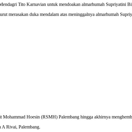
endagri Tito Karnavian untuk mendoakan almarhumah Supriyatini Bint
urut merasakan duka mendalam atas meninggalnya almarhumah Supriya
it Mohammad Hoesin (RSMH) Palembang hingga akhirnya menghembus
 A Rivai, Palembang.