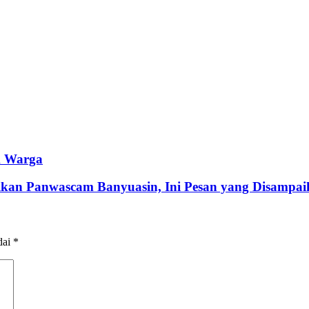
k Warga
tikan Panwascam Banyuasin, Ini Pesan yang Disampa
dai
*