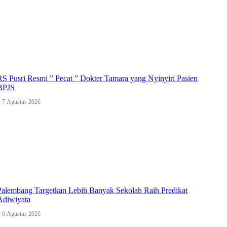
RS Pusri Resmi ” Pecat ” Dokter Tamara yang Nyinyiri Pasien
BPJS
7 Agustus 2026
Palembang Targetkan Lebih Banyak Sekolah Raih Predikat
Adiwiyata
6 Agustus 2026