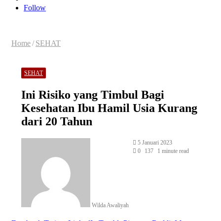
for
Article
Follow
Home
/
SEHAT
SEHAT
Ini Risiko yang Timbul Bagi
Kesehatan Ibu Hamil Usia Kurang
dari 20 Tahun
Send
5 Januari 2023
an
0
137
1 minute read
email
Wilda Awaliyah