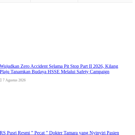
Wujudkan Zero Accident Selama Pit Stop Part II 2026, Kilang
Plaju Tanamkan Budaya HSSE Melalui Safety Campaign
7 Agustus 2026
RS Pusri Resmi ” Pecat ” Dokter Tamara yang Nyinyiri Pasien