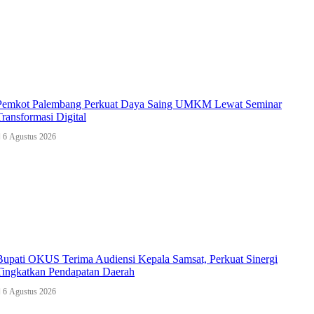
Pemkot Palembang Perkuat Daya Saing UMKM Lewat Seminar
Transformasi Digital
6 Agustus 2026
Bupati OKUS Terima Audiensi Kepala Samsat, Perkuat Sinergi
Tingkatkan Pendapatan Daerah
6 Agustus 2026