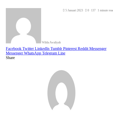
Send
5 Januari 2023
0
137
1 minute rea
an
email
Wilda Awaliyah
Facebook
Twitter
LinkedIn
Tumblr
Pinterest
Reddit
Messenger
Messenger
WhatsApp
Telegram
Line
Share
Facebook
Twitter
LinkedIn
Pinterest
Reddit
Messenger
Messenger
WhatsApp
Telegram
Share
Print
via
Email