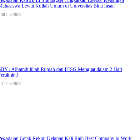
Pegadaian Kanwil III Sumbagsel Tingkatkan Literasi Keuangan
Mahasiswa Lewat Kuliah Umum di Universitas Bina Insan
30 Juni 2026
SBY : Alhamdulillah Rupiah dan IHSG Menguat dalam 2 Hari
Terakhir..!
11 Juni 2026
Pegadaian Cetak Rekor, Delapan Kali Raih Best Company to Work