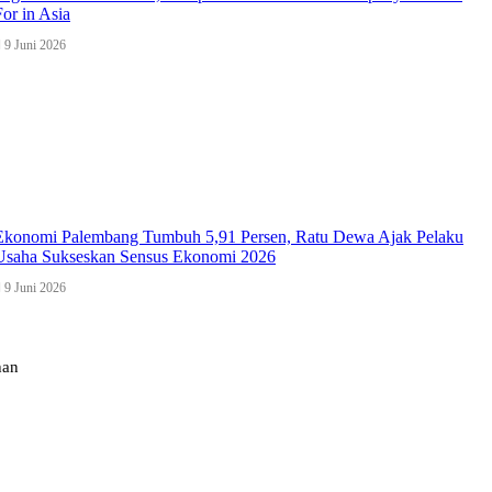
For in Asia
9 Juni 2026
Ekonomi Palembang Tumbuh 5,91 Persen, Ratu Dewa Ajak Pelaku
Usaha Sukseskan Sensus Ekonomi 2026
9 Juni 2026
han