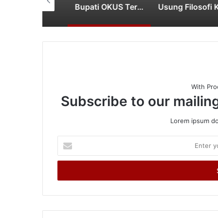
Pemkot Palembang Perkuat Daya Saing UMKM Lewat Seminar Transformasi Digital
Bupati OKUS Terima Audiensi Kepala Samsat, Perkuat Sinergi Tingkatkan Pendapatan Daerah
With Pro
Subscribe to our mailing
Lorem ipsum dol
Enter
your
Email
address