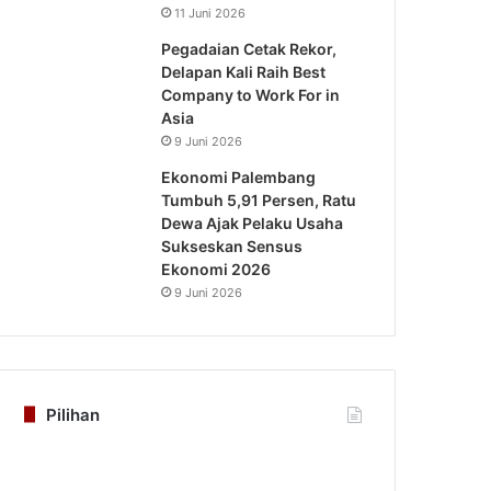
11 Juni 2026
Pegadaian Cetak Rekor,
Delapan Kali Raih Best
Company to Work For in
Asia
9 Juni 2026
Ekonomi Palembang
Tumbuh 5,91 Persen, Ratu
Dewa Ajak Pelaku Usaha
PALEMBANG
Sukseskan Sensus
Ekonomi 2026
5 Agustus 2026
9 Juni 2026
Usung Filosofi Kapal Sriwijaya, Masji
Tampil Lebih Ikon
Pilihan
s 2026
5 Agustus 2026
7 Agustus 2026