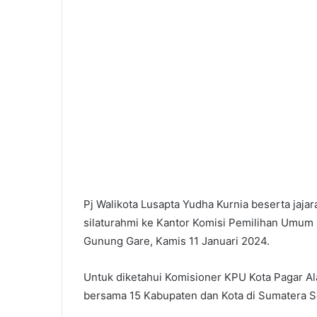
Palembang
Targetkan
Lebih
Banyak
Sekolah
Raih
Predikat
6 Agustus 2026
Adiwiyata
” Dokter Tamara
Palembang Targetkan Lebih Bany
JS
Sekolah Raih Predikat Adiwiyata
Pj Walikota Lusapta Yudha Kurnia beserta jaj
silaturahmi ke Kantor Komisi Pemilihan Umum 
Gunung Gare, Kamis 11 Januari 2024.
Untuk diketahui Komisioner KPU Kota Pagar Ala
bersama 15 Kabupaten dan Kota di Sumatera S