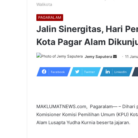
Walikota
PAGARALAM
Jalin Sinergitas, Hari 
Kota Pagar Alam Dikunju
Send
Jemy Saputera
11 Janu
an
email
Facebook
Twitter
LinkedIn
MAKLUMATNEWS.com, Pagaralam— – Dihari pe
Komisioner Komisi Pemilihan Umum (KPU) Kota
Alam Lusapta Yudha Kurnia beserta jajaran.