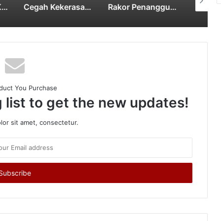
Usung Filosofi Kapal Sriwijaya, Masjid Al Fathul Akbar Siap Tampil Lebih Ikonik
Cegah Kekerasan Berbasis Gender Online, Pemkot Palembang Gelar Pelatihan Literasi Digital
Rakor Penanggulangan Kemiskinan dan Program 3 juta Rumah, Pemkab OKUS Perkuat Kolaborasi dengan Pemprov Sumsel
duct You Purchase
 list to get the new updates!
or sit amet, consectetur.