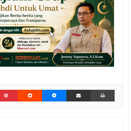
kedIn
Pinterest
Reddit
Messenger
Share via Email
Print