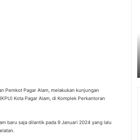
Pemkot
B
Palembang
O
Perkuat
T
Daya
A
Saing
K
UMKM
S
6 Agustus 2026
Lewat
P
Pemkot Palembang Perkuat Daya Saing
Seminar
S
ak
UMKM Lewat Seminar Transformasi
Transformasi
T
Digital
Digital
P
D
aran Pemkot Pagar Alam, melakukan kunjungan
(KPU) Kota Pagar Alam, di Komplek Perkantoran
m baru saja dilantik pada 9 Januari 2024 yang lalu
elatan.