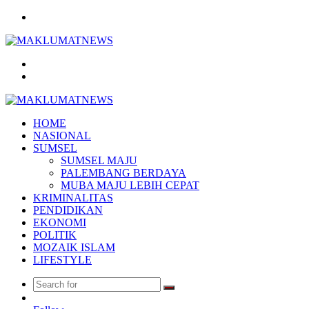
Menu
Search
for
Log
In
HOME
NASIONAL
SUMSEL
SUMSEL MAJU
PALEMBANG BERDAYA
MUBA MAJU LEBIH CEPAT
KRIMINALITAS
PENDIDIKAN
EKONOMI
POLITIK
MOZAIK ISLAM
LIFESTYLE
Search
Random
for