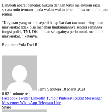
Langkah aparat penegak hukum dengan terus melakukan razia
secara rutin terutama pada waktu-waktu tertentu bisa mendidik para
remaja.
“Kegiatan yang marak seperti balap liar dan tawuran artinya kan
masyarakat tidak bisa menahan lingkungannya sendiri sehingga
fungsi polisi, TNI, Dishub dan sebagainya perlu untuk mendidik
masyarakat, ” katanya.
Reporter : Yola Dwi R
Send
an
email
Jemy Saputera
18 Maret 2024
0
82
1 minute read
Facebook
Twitter
LinkedIn
Tumblr
Pinterest
Reddit
Messenger
Messenger
WhatsApp
Telegram
Line
Share
Facebook
Twitter
LinkedIn
Pinterest
Reddit
Messenger
Messenger
WhatsApp
Telegram
Share
Print