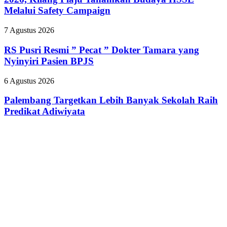
Pit
Jalan
Melalui Safety Campaign
Stop
dan
Part
Senam
RS
7 Agustus 2026
II
Sehat
Pusri
2026,
Resmi
RS Pusri Resmi ” Pecat ” Dokter Tamara yang
Kilang
”
Plaju
Nyinyiri Pasien BPJS
Pecat
Tanamkan
”
Budaya
Palembang
6 Agustus 2026
Dokter
HSSE
Targetkan
Tamara
Melalui
Lebih
Palembang Targetkan Lebih Banyak Sekolah Raih
yang
Safety
Banyak
Predikat Adiwiyata
Nyinyiri
Campaign
Sekolah
Pasien
Raih
BPJS
Predikat
Adiwiyata