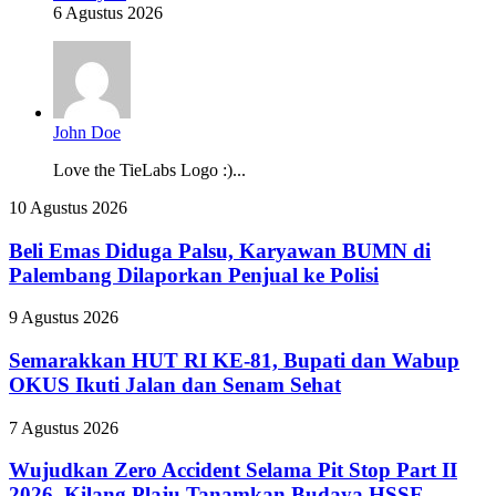
6 Agustus 2026
John Doe
Love the TieLabs Logo :)...
Beli
10 Agustus 2026
Emas
Diduga
Beli Emas Diduga Palsu, Karyawan BUMN di
Palsu,
Palembang Dilaporkan Penjual ke Polisi
Karyawan
BUMN
Semarakkan
9 Agustus 2026
di
HUT
Palembang
RI
Semarakkan HUT RI KE-81, Bupati dan Wabup
Dilaporkan
KE-
OKUS Ikuti Jalan dan Senam Sehat
Penjual
81,
ke
Bupati
Polisi
Wujudkan
7 Agustus 2026
dan
Zero
Wabup
Accident
Wujudkan Zero Accident Selama Pit Stop Part II
OKUS
Selama
2026, Kilang Plaju Tanamkan Budaya HSSE
Ikuti