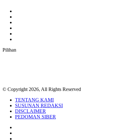
Facebook
Twitter
YouTube
Instagram
TikTok
RSS
Pilihan
© Copyright 2026, All Rights Reserved
TENTANG KAMI
SUSUNAN REDAKSI
DISCLAIMER
PEDOMAN SIBER
Facebook
Twitter
YouTube