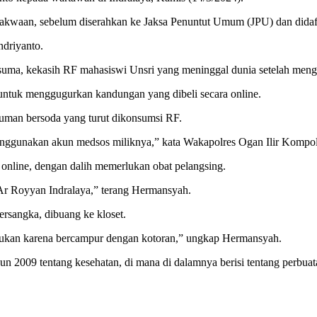
dakwaan, sebelum diserahkan ke Jaksa Penuntut Umum (JPU) dan didaf
ndriyanto.
kesuma, kekasih RF mahasiswi Unsri yang meninggal dunia setelah meng
s untuk menggugurkan kandungan yang dibeli secara online.
numan bersoda yang turut dikonsumsi RF.
e menggunakan akun medsos miliknya,” kata Wakapolres Ogan Ilir Komp
ra online, dengan dalih memerlukan obat pelangsing.
Ar Royyan Indralaya,” terang Hermansyah.
ersangka, dibuang ke kloset.
emukan karena bercampur dengan kotoran,” ungkap Hermansyah.
 2009 tentang kesehatan, di mana di dalamnya berisi tentang perbuata