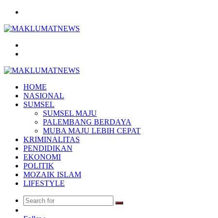
Menu
Search
for
Log
In
HOME
NASIONAL
SUMSEL
SUMSEL MAJU
PALEMBANG BERDAYA
MUBA MAJU LEBIH CEPAT
KRIMINALITAS
PENDIDIKAN
EKONOMI
POLITIK
MOZAIK ISLAM
LIFESTYLE
Search
Random
for