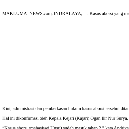
MAKLUMATNEWS.com, INDRALAYA,—- Kasus aborsi yang menewaskan
Kini, administrasi dan pemberkasan hukum kasus aborsi tersebut ditan
Hal ini dikonfirmasi oleh Kepala Kejari (Kajari) Ogan Ilir Nur Surya
“Kasus aborsi (mahasiswi Unsri) sudah masuk tahap 2,” kata Andriya