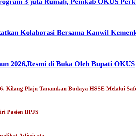
rogram 3 juta Rumah, Pemkab OKUS Perku
gkatkan Kolaborasi Bersama Kanwil Keme
hun 2026,Resmi di Buka Oleh Bupati OKUS
026, Kilang Plaju Tanamkan Budaya HSSE Melalui Sa
iri Pasien BPJS
redikat Adiwiyata