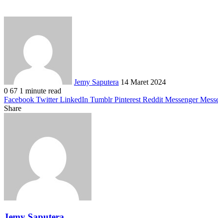
Send
an
email
Jemy Saputera
14 Maret 2024
0
67
1 minute read
Facebook
Twitter
LinkedIn
Tumblr
Pinterest
Reddit
Messenger
Mess
Share
Facebook
Twitter
LinkedIn
Pinterest
Reddit
Messenger
Messenger
WhatsApp
Telegram
Share
Print
via
Email
Jemy Saputera