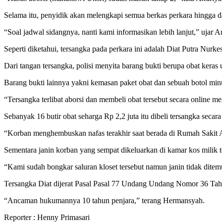
Selama itu, penyidik akan melengkapi semua berkas perkara hingga 
“Soal jadwal sidangnya, nanti kami informasikan lebih lanjut,” ujar A
Seperti diketahui, tersangka pada perkara ini adalah Diat Putra Nur
Dari tangan tersangka, polisi menyita barang bukti berupa obat kera
Barang bukti lainnya yakni kemasan paket obat dan sebuah botol mi
“Tersangka terlibat aborsi dan membeli obat tersebut secara onlin
Sebanyak 16 butir obat seharga Rp 2,2 juta itu dibeli tersangka seca
“Korban menghembuskan nafas terakhir saat berada di Rumah Sakit 
Sementara janin korban yang sempat dikeluarkan di kamar kos milik t
“Kami sudah bongkar saluran kloset tersebut namun janin tidak dit
Tersangka Diat dijerat Pasal Pasal 77 Undang Undang Nomor 36 Tahun
“Ancaman hukumannya 10 tahun penjara,” terang Hermansyah.
Reporter : Henny Primasari