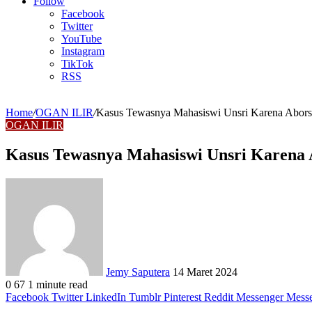
Article
Follow
Facebook
Twitter
YouTube
Instagram
TikTok
RSS
Home
/
OGAN ILIR
/
Kasus Tewasnya Mahasiswi Unsri Karena Abors
OGAN ILIR
Kasus Tewasnya Mahasiswi Unsri Karena 
Send
an
email
Jemy Saputera
14 Maret 2024
0
67
1 minute read
Facebook
Twitter
LinkedIn
Tumblr
Pinterest
Reddit
Messenger
Mess