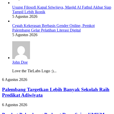
Usung Filosofi Kapal Sriwijaya, Masjid Al Fathul Akbar Siap
Tampil Lebih Ikonik
5 Agustus 2026
Cegah Kekerasan Berbasis Gender Online, Pemkot
Palembang Gelar Pelatihan Literasi Digital
5 Agustus 2026
John Doe
Love the TieLabs Logo :)...
Palembang
6 Agustus 2026
Targetkan
Lebih
Palembang Targetkan Lebih Banyak Sekolah Raih
Banyak
Predikat Adiwiyata
Sekolah
Raih
Pemkot
6 Agustus 2026
Predikat
Palembang
Adiwiyata
Perkuat