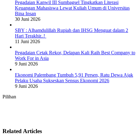
Pegadaian Kanwil III Sumbagsel Tingkatkan Literasi
Keuangan Mahasiswa Lewat Kuliah Umum di Universitas
Bina Insan
30 Juni 2026
SBY : Alhamdulillah Rupiah dan IHSG Menguat dalam 2
Hari Terakhir..!
11 Juni 2026
Pegadaian Cetak Rekor, Delapan Kali Raih Best Company to
Work For in Asia
9 Juni 2026
Ekonomi Palembang Tumbuh 5,91 Persen, Ratu Dewa Ajak
Pelaku Usaha Sukseskan Sensus Ekonomi 2026
9 Juni 2026
Pilihan
Related Articles