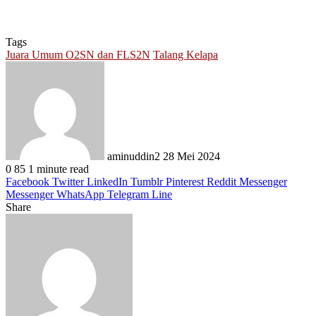
Tags
Juara Umum O2SN dan FLS2N
Talang Kelapa
Send
an
email
aminuddin2
28 Mei 2024
0
85
1 minute read
Facebook
Twitter
LinkedIn
Tumblr
Pinterest
Reddit
Messenger
Messenger
WhatsApp
Telegram
Line
Share
Facebook
Twitter
LinkedIn
Pinterest
Reddit
Messenger
Messenger
WhatsApp
Telegram
Share
Print
via
Email