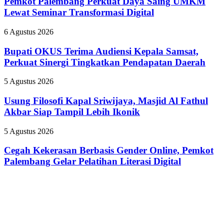
Pemkot Palembang Perkuat Daya Saing UMKM
Daya
Lewat Seminar Transformasi Digital
Saing
UMKM
Bupati
6 Agustus 2026
Lewat
OKUS
Seminar
Terima
Bupati OKUS Terima Audiensi Kepala Samsat,
Transformasi
Audiensi
Perkuat Sinergi Tingkatkan Pendapatan Daerah
Digital
Kepala
Samsat,
Usung
5 Agustus 2026
Perkuat
Filosofi
Sinergi
Kapal
Usung Filosofi Kapal Sriwijaya, Masjid Al Fathul
Tingkatkan
Sriwijaya,
Akbar Siap Tampil Lebih Ikonik
Pendapatan
Masjid
Daerah
Al
Cegah
5 Agustus 2026
Fathul
Kekerasan
Akbar
Berbasis
Cegah Kekerasan Berbasis Gender Online, Pemkot
Siap
Gender
Palembang Gelar Pelatihan Literasi Digital
Tampil
Online,
Lebih
Pemkot
Ikonik
Palembang
Gelar
Pelatihan
Literasi
Digital