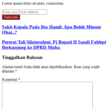
Lorem ipsum dolor sit amet, consectetur.
Enter
your
Email
address
Sakit Kepala Pada Ibu Hamil, Apa Boleh Minum
Obat..?
Pererat Tali Silaturahmi, Pj Bupati H Sandi Fahlepi
Berkunjung ke DPRD Muba
Tinggalkan Balasan
Alamat email Anda tidak akan dipublikasikan.
Ruas yang wajib
ditandai
*
Komentar
*