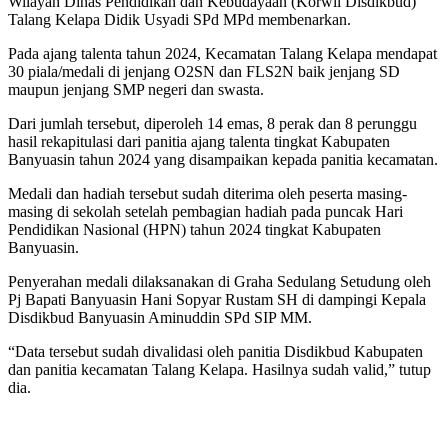
Wilayah Dinas Pendidikan dan Kebudayaan (Korwil Disdikbud)
Talang Kelapa Didik Usyadi SPd MPd membenarkan.
Pada ajang talenta tahun 2024, Kecamatan Talang Kelapa mendapat
30 piala/medali di jenjang O2SN dan FLS2N baik jenjang SD
maupun jenjang SMP negeri dan swasta.
Dari jumlah tersebut, diperoleh 14 emas, 8 perak dan 8 perunggu
hasil rekapitulasi dari panitia ajang talenta tingkat Kabupaten
Banyuasin tahun 2024 yang disampaikan kepada panitia kecamatan.
Medali dan hadiah tersebut sudah diterima oleh peserta masing-
masing di sekolah setelah pembagian hadiah pada puncak Hari
Pendidikan Nasional (HPN) tahun 2024 tingkat Kabupaten
Banyuasin.
Penyerahan medali dilaksanakan di Graha Sedulang Setudung oleh
Pj Bapati Banyuasin Hani Sopyar Rustam SH di dampingi Kepala
Disdikbud Banyuasin Aminuddin SPd SIP MM.
“Data tersebut sudah divalidasi oleh panitia Disdikbud Kabupaten
dan panitia kecamatan Talang Kelapa. Hasilnya sudah valid,” tutup
dia.