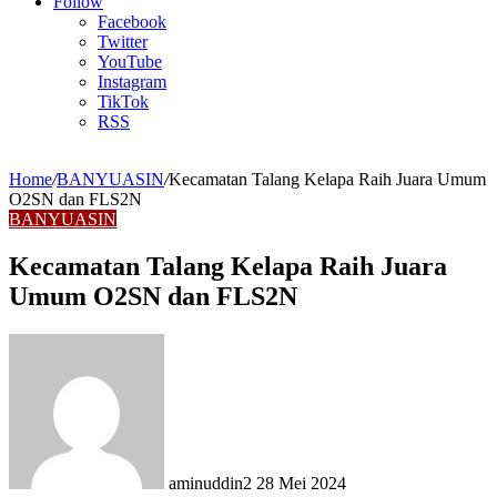
Article
Follow
Facebook
Twitter
YouTube
Instagram
TikTok
RSS
Home
/
BANYUASIN
/
Kecamatan Talang Kelapa Raih Juara Umum
O2SN dan FLS2N
BANYUASIN
Kecamatan Talang Kelapa Raih Juara
Umum O2SN dan FLS2N
Send
an
email
aminuddin2
28 Mei 2024