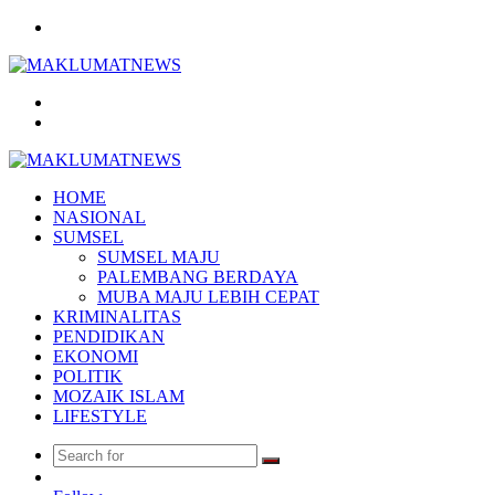
Menu
Search
for
Log
In
HOME
NASIONAL
SUMSEL
SUMSEL MAJU
PALEMBANG BERDAYA
MUBA MAJU LEBIH CEPAT
KRIMINALITAS
PENDIDIKAN
EKONOMI
POLITIK
MOZAIK ISLAM
LIFESTYLE
Search
Random
for