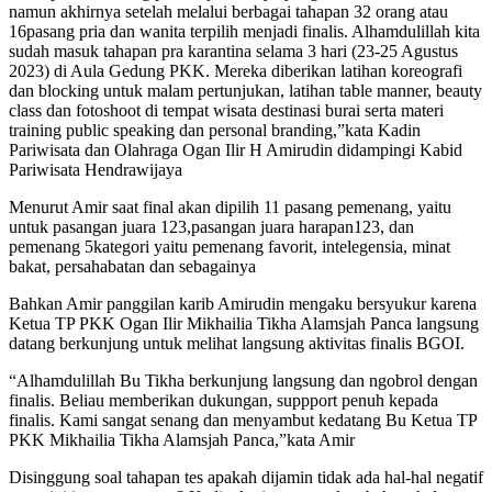
namun akhirnya setelah melalui berbagai tahapan 32 orang atau
16pasang pria dan wanita terpilih menjadi finalis. Alhamdulillah kita
sudah masuk tahapan pra karantina selama 3 hari (23-25 Agustus
2023) di Aula Gedung PKK. Mereka diberikan latihan koreografi
dan blocking untuk malam pertunjukan, latihan table manner, beauty
class dan fotoshoot di tempat wisata destinasi burai serta materi
training public speaking dan personal branding,”kata Kadin
Pariwisata dan Olahraga Ogan Ilir H Amirudin didampingi Kabid
Pariwisata Hendrawijaya
Menurut Amir saat final akan dipilih 11 pasang pemenang, yaitu
untuk pasangan juara 123,pasangan juara harapan123, dan
pemenang 5kategori yaitu pemenang favorit, intelegensia, minat
bakat, persahabatan dan sebagainya
Bahkan Amir panggilan karib Amirudin mengaku bersyukur karena
Ketua TP PKK Ogan Ilir Mikhailia Tikha Alamsjah Panca langsung
datang berkunjung untuk melihat langsung aktivitas finalis BGOI.
“Alhamdulillah Bu Tikha berkunjung langsung dan ngobrol dengan
finalis. Beliau memberikan dukungan, suppport penuh kepada
finalis. Kami sangat senang dan menyambut kedatang Bu Ketua TP
PKK Mikhailia Tikha Alamsjah Panca,”kata Amir
Disinggung soal tahapan tes apakah dijamin tidak ada hal-hal negatif