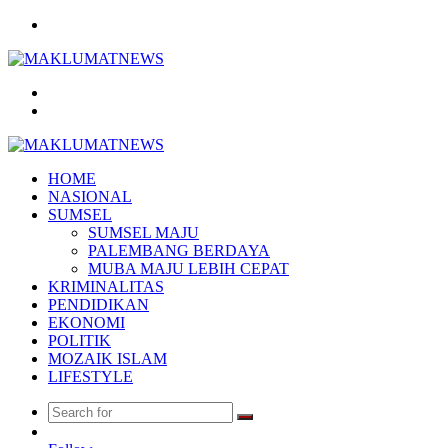
Menu
Search
for
Log
In
HOME
NASIONAL
SUMSEL
SUMSEL MAJU
PALEMBANG BERDAYA
MUBA MAJU LEBIH CEPAT
KRIMINALITAS
PENDIDIKAN
EKONOMI
POLITIK
MOZAIK ISLAM
LIFESTYLE
Search
Random
for