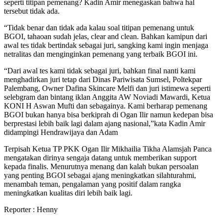
seperti titipan pemenang? Kadin Amir menegaskan bahwa hal
tersebut tidak ada.
“Tidak benar dan tidak ada kalau soal titipan pemenang untuk
BGOI, tahaoan sudah jelas, clear and clean. Bahkan kamipun dari
awal tes tidak bertindak sebagai juri, sangking kami ingin menjaga
netralitas dan menginginkan pemenang yang terbaik BGOI ini.
“Dari awal tes kami tidak sebagai juri, bahkan final nanti kami
menghadirkan juri tetap dari Dinas Pariwisata Sumsel, Poltekpar
Palembang, Owner Dafina Skincare Melfi dan juri istimewa seperti
selebgram dan bintang iklan Anggita AW Noviadi Mawardi, Ketua
KONI H Aswan Mufti dan sebagainya. Kami berharap pemenang
BGOI bukan hanya bisa berkiprah di Ogan Ilir namun kedepan bisa
berprestasi lebih baik lagi dalam ajang nasional,”kata Kadin Amir
didampingi Hendrawijaya dan Adam
Terpisah Ketua TP PKK Ogan Ilir Mikhailia Tikha Alamsjah Panca
mengatakan dirinya sengaja datang untuk memberikan support
kepada finalis. Menurutnya menang dan kalah bukan persoalan
yang penting BGOI sebagai ajang meningkatkan silahturahmi,
menambah teman, pengalaman yang positif dalam rangka
meningkatkan kualitas diri lebih baik lagi.
Reporter : Henny