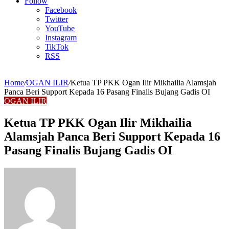
Article
Follow
Facebook
Twitter
YouTube
Instagram
TikTok
RSS
Home
/
OGAN ILIR
/
Ketua TP PKK Ogan Ilir Mikhailia Alamsjah
Panca Beri Support Kepada 16 Pasang Finalis Bujang Gadis OI
OGAN ILIR
Ketua TP PKK Ogan Ilir Mikhailia
Alamsjah Panca Beri Support Kepada 16
Pasang Finalis Bujang Gadis OI
Send
an
email