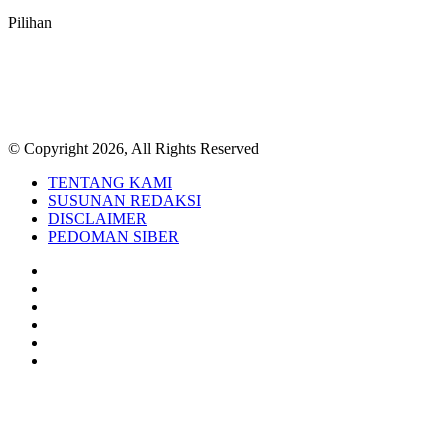
Pilihan
© Copyright 2026, All Rights Reserved
TENTANG KAMI
SUSUNAN REDAKSI
DISCLAIMER
PEDOMAN SIBER
Facebook
Twitter
YouTube
Instagram
TikTok
RSS
Back
to
top
button