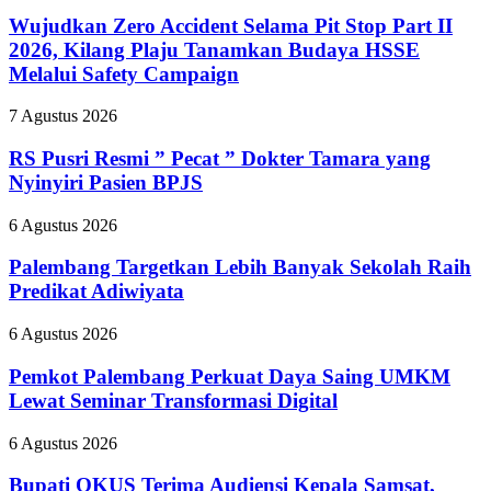
Zero
Accident
Wujudkan Zero Accident Selama Pit Stop Part II
Selama
2026, Kilang Plaju Tanamkan Budaya HSSE
Pit
Melalui Safety Campaign
Stop
Part
RS
7 Agustus 2026
II
Pusri
2026,
Resmi
RS Pusri Resmi ” Pecat ” Dokter Tamara yang
Kilang
”
Plaju
Nyinyiri Pasien BPJS
Pecat
Tanamkan
”
Budaya
Palembang
6 Agustus 2026
Dokter
HSSE
Targetkan
Tamara
Melalui
Lebih
Palembang Targetkan Lebih Banyak Sekolah Raih
yang
Safety
Banyak
Predikat Adiwiyata
Nyinyiri
Campaign
Sekolah
Pasien
Raih
BPJS
Pemkot
6 Agustus 2026
Predikat
Palembang
Adiwiyata
Perkuat
Pemkot Palembang Perkuat Daya Saing UMKM
Daya
Lewat Seminar Transformasi Digital
Saing
UMKM
Bupati
6 Agustus 2026
Lewat
OKUS
Seminar
Terima
Bupati OKUS Terima Audiensi Kepala Samsat,
Transformasi