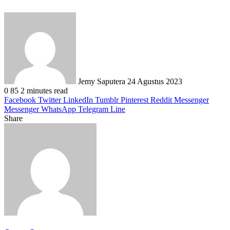
Send
an
email
Jemy Saputera
24 Agustus 2023
0
85
2 minutes read
Facebook
Twitter
LinkedIn
Tumblr
Pinterest
Reddit
Messenger
Messenger
WhatsApp
Telegram
Line
Share
Facebook
Twitter
LinkedIn
Pinterest
Reddit
Messenger
Messenger
WhatsApp
Telegram
Share
Print
via
Email