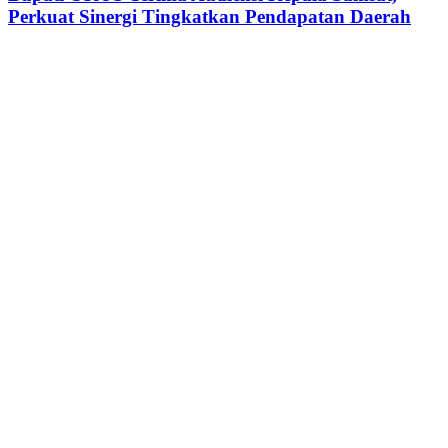
Audiensi
Perkuat Sinergi Tingkatkan Pendapatan Daerah
Digital
Kepala
Samsat,
Perkuat
Sinergi
Tingkatkan
Pendapatan
Daerah