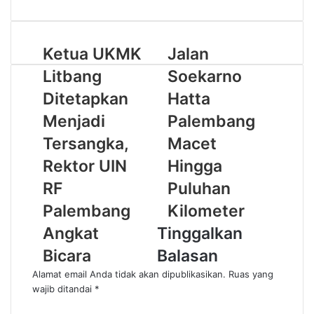
Email
address
Ketua UKMK
Jalan
Litbang
Soekarno
Ditetapkan
Hatta
Menjadi
Palembang
Tersangka,
Macet
Rektor UIN
Hingga
RF
Puluhan
Palembang
Kilometer
Angkat
Tinggalkan
Bicara
Balasan
Alamat email Anda tidak akan dipublikasikan.
Ruas yang
wajib ditandai
*
K