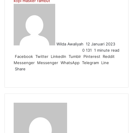
kopi
masker rambut
Send
an
email
Wilda Awaliyah
12 Januari 2023
0
131
1 minute read
Facebook
Twitter
LinkedIn
Tumblr
Pinterest
Reddit
Messenger
Messenger
WhatsApp
Telegram
Line
Share
Facebook
Twitter
LinkedIn
Pinterest
Reddit
Messenger
Messenger
WhatsApp
Telegram
Share
Print
via
Email