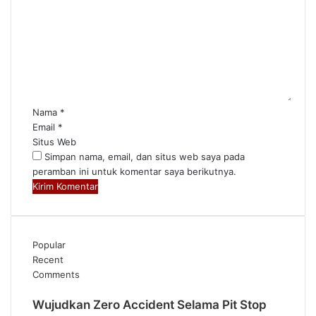
o
m
e
n
t
a
r
*
Nama
*
Email
*
Situs Web
Simpan nama, email, dan situs web saya pada
peramban ini untuk komentar saya berikutnya.
Popular
Recent
Comments
Wujudkan Zero Accident Selama Pit Stop