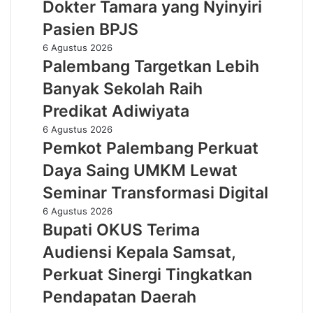
Tanamkan
Dokter Tamara yang Nyinyiri
”
Budaya
Pecat
Pasien BPJS
HSSE
”
Melalui
Palembang
6 Agustus 2026
Dokter
Safety
Targetkan
Palembang Targetkan Lebih
Tamara
Campaign
Lebih
yang
Banyak Sekolah Raih
Banyak
Nyinyiri
Sekolah
Predikat Adiwiyata
Pasien
Raih
BPJS
Pemkot
6 Agustus 2026
Predikat
Palembang
Pemkot Palembang Perkuat
Adiwiyata
Perkuat
Daya Saing UMKM Lewat
Daya
Saing
Seminar Transformasi Digital
UMKM
Bupati
6 Agustus 2026
Lewat
OKUS
Bupati OKUS Terima
Seminar
Terima
Transformasi
Audiensi Kepala Samsat,
Audiensi
Digital
Kepala
Perkuat Sinergi Tingkatkan
Samsat,
Pendapatan Daerah
Perkuat