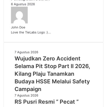
6 Agustus 2026
John Doe
Love the TieLabs Logo :)...
Wujudkan
7 Agustus 2026
Zero
Wujudkan Zero Accident
Accident
Selama Pit Stop Part II 2026,
Selama
Pit
Kilang Plaju Tanamkan
Stop
Budaya HSSE Melalui Safety
Part
II
Campaign
2026,
RS
7 Agustus 2026
Kilang
Pusri
RS Pusri Resmi ” Pecat ”
Plaju
Resmi