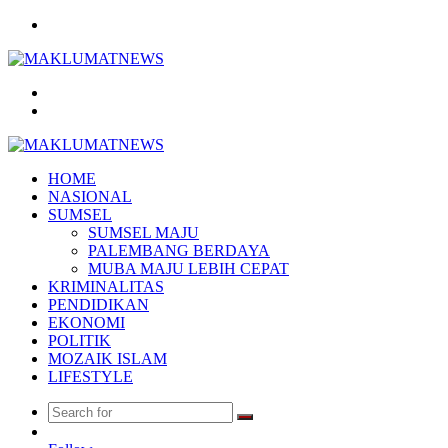
Menu
Search
for
Log
In
HOME
NASIONAL
SUMSEL
SUMSEL MAJU
PALEMBANG BERDAYA
MUBA MAJU LEBIH CEPAT
KRIMINALITAS
PENDIDIKAN
EKONOMI
POLITIK
MOZAIK ISLAM
LIFESTYLE
Search
Random
for