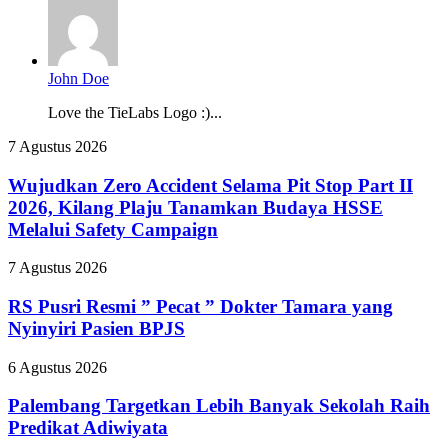
John Doe
Love the TieLabs Logo :)...
Wujudkan
7 Agustus 2026
Zero
Accident
Wujudkan Zero Accident Selama Pit Stop Part II
Selama
2026, Kilang Plaju Tanamkan Budaya HSSE
Pit
Melalui Safety Campaign
Stop
Part
RS
7 Agustus 2026
II
Pusri
2026,
Resmi
RS Pusri Resmi ” Pecat ” Dokter Tamara yang
Kilang
”
Plaju
Nyinyiri Pasien BPJS
Pecat
Tanamkan
”
Budaya
Palembang
6 Agustus 2026
Dokter
HSSE
Targetkan
Tamara
Melalui
Lebih
Palembang Targetkan Lebih Banyak Sekolah Raih
yang
Safety
Banyak
Predikat Adiwiyata
Nyinyiri
Campaign
Sekolah
Pasien