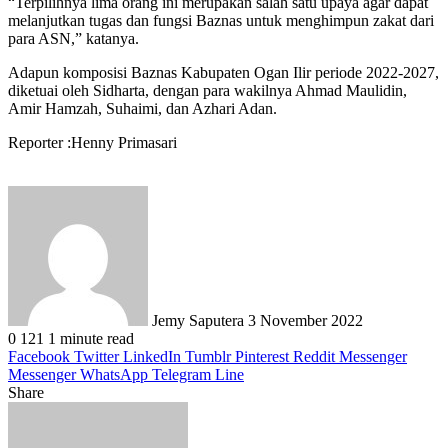
“Terpilihnya lima orang ini merupakan salah satu upaya agar dapat
melanjutkan tugas dan fungsi Baznas untuk menghimpun zakat dari
para ASN,” katanya.
Adapun komposisi Baznas Kabupaten Ogan Ilir periode 2022-2027,
diketuai oleh Sidharta, dengan para wakilnya Ahmad Maulidin,
Amir Hamzah, Suhaimi, dan Azhari Adan.
Reporter :Henny Primasari
Send
an
email
Jemy Saputera
3 November 2022
0
121
1 minute read
Facebook
Twitter
LinkedIn
Tumblr
Pinterest
Reddit
Messenger
Messenger
WhatsApp
Telegram
Line
Share
Facebook
Twitter
LinkedIn
Pinterest
Reddit
Messenger
Messenger
WhatsApp
Telegram
Share
Print
via
Email