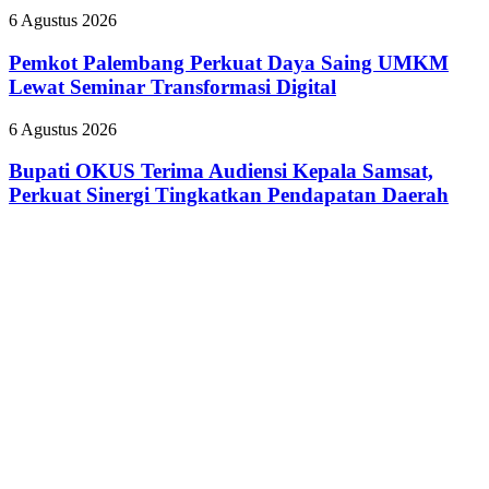
Raih
BPJS
Pemkot
6 Agustus 2026
Predikat
Palembang
Adiwiyata
Perkuat
Pemkot Palembang Perkuat Daya Saing UMKM
Daya
Lewat Seminar Transformasi Digital
Saing
UMKM
Bupati
6 Agustus 2026
Lewat
OKUS
Seminar
Terima
Bupati OKUS Terima Audiensi Kepala Samsat,
Transformasi
Audiensi
Perkuat Sinergi Tingkatkan Pendapatan Daerah
Digital
Kepala
Samsat,
Perkuat
Sinergi
Tingkatkan
Pendapatan
Daerah