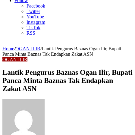
Article
Follow
Facebook
Twitter
YouTube
Instagram
TikTok
RSS
Home
/
OGAN ILIR
/
Lantik Pengurus Baznas Ogan Ilir, Bupati
Panca Minta Baznas Tak Endapkan Zakat ASN
OGAN ILIR
Lantik Pengurus Baznas Ogan Ilir, Bupati
Panca Minta Baznas Tak Endapkan
Zakat ASN
Send
an
email