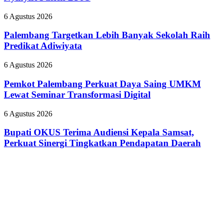
Pecat
Tanamkan
”
Budaya
Palembang
6 Agustus 2026
Dokter
HSSE
Targetkan
Tamara
Melalui
Lebih
Palembang Targetkan Lebih Banyak Sekolah Raih
yang
Safety
Banyak
Predikat Adiwiyata
Nyinyiri
Campaign
Sekolah
Pasien
Raih
BPJS
Pemkot
6 Agustus 2026
Predikat
Palembang
Adiwiyata
Perkuat
Pemkot Palembang Perkuat Daya Saing UMKM
Daya
Lewat Seminar Transformasi Digital
Saing
UMKM
Bupati
6 Agustus 2026
Lewat
OKUS
Seminar
Terima
Bupati OKUS Terima Audiensi Kepala Samsat,
Transformasi
Audiensi
Perkuat Sinergi Tingkatkan Pendapatan Daerah
Digital
Kepala
Samsat,
Perkuat
Sinergi
Tingkatkan
Pendapatan
Daerah