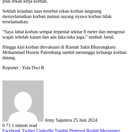
jelas rekan kerja korban.
Setelah kejadian naas tersebut rekan korban langsung
menyelamatkan korban namun sayang nyawa korban tidak
terselamatkan.
“Saya luhat korban sempat terpental sekitar 8 meter dan mengenai
wajah sebelah kanan dan ada luka-luka juga,” tambah Jamil.
Hingga kini korban dievakuasi di Rumah Sakit Bhayangkara
Mohammad Husein Palembang sambil menunggu keluarga korban
datang.
Reporter : Yola Dwi R
Send
an
email
Jemy Saputera
25 Juni 2024
0
71
1 minute read
Facebook
Twitter
LinkedIn
Tumblr
Pinterest
Reddit
Messenger