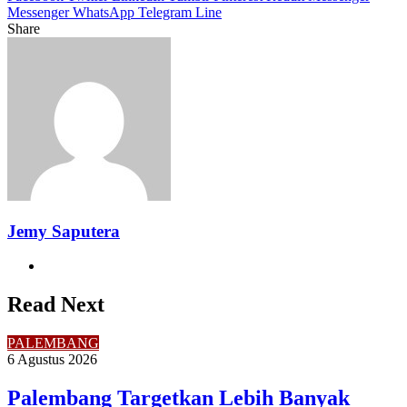
Messenger
WhatsApp
Telegram
Line
Share
Facebook
Twitter
LinkedIn
Pinterest
Reddit
Messenger
Messenger
WhatsApp
Telegram
Share
Print
via
Email
Jemy Saputera
Website
Read Next
PALEMBANG
6 Agustus 2026
Palembang Targetkan Lebih Banyak