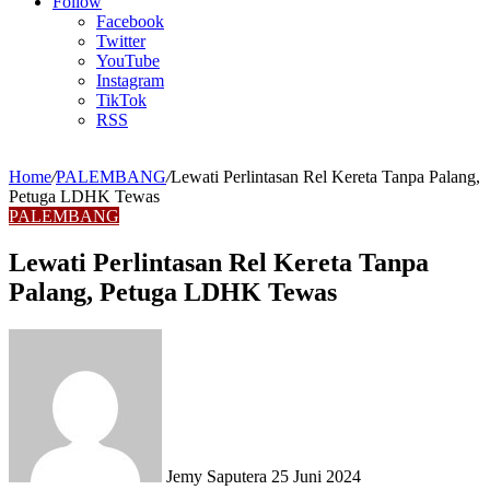
Article
Follow
Facebook
Twitter
YouTube
Instagram
TikTok
RSS
Home
/
PALEMBANG
/
Lewati Perlintasan Rel Kereta Tanpa Palang,
Petuga LDHK Tewas
PALEMBANG
Lewati Perlintasan Rel Kereta Tanpa
Palang, Petuga LDHK Tewas
Send
an
email
Jemy Saputera
25 Juni 2024