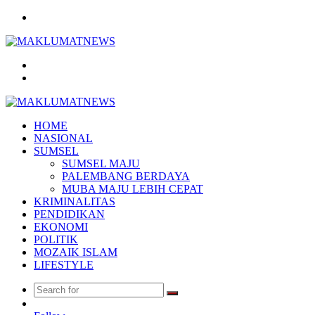
Menu
Search
for
Log
In
HOME
NASIONAL
SUMSEL
SUMSEL MAJU
PALEMBANG BERDAYA
MUBA MAJU LEBIH CEPAT
KRIMINALITAS
PENDIDIKAN
EKONOMI
POLITIK
MOZAIK ISLAM
LIFESTYLE
Search
Random
for