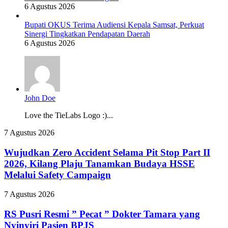
6 Agustus 2026
Bupati OKUS Terima Audiensi Kepala Samsat, Perkuat
Sinergi Tingkatkan Pendapatan Daerah
6 Agustus 2026
John Doe
Love the TieLabs Logo :)...
Wujudkan
7 Agustus 2026
Zero
Accident
Wujudkan Zero Accident Selama Pit Stop Part II
Selama
2026, Kilang Plaju Tanamkan Budaya HSSE
Pit
Melalui Safety Campaign
Stop
Part
RS
7 Agustus 2026
II
Pusri
2026,
Resmi
RS Pusri Resmi ” Pecat ” Dokter Tamara yang
Kilang
”
Plaju
Nyinyiri Pasien BPJS