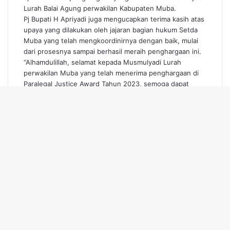
Lurah Balai Agung perwakilan Kabupaten Muba.
Pj Bupati H Apriyadi juga mengucapkan terima kasih atas
upaya yang dilakukan oleh jajaran bagian hukum Setda
Muba yang telah mengkoordinirnya dengan baik, mulai
dari prosesnya sampai berhasil meraih penghargaan ini.
“Alhamdulillah, selamat kepada Musmulyadi Lurah
perwakilan Muba yang telah menerima penghargaan di
Paralegal Justice Award Tahun 2023, semoga dapat
memacu para Kepala Desa dan Lurah lainnya, serta
membantu penanganan permasalahan hukum ringan
yang ada di daerah sehingga tidak perlu sampai di Aparat
Penegak Hukum serta secara tidak langsung dapat
mendorong berkurangnya tingkat over kapasitas di
Lapas Kabupaten Muba,” pungkasnya.
Senada, Kepala Bagian Hukum Setda Muba Romasari
Purba juga menyampaikan apresiasi dan bahagia atas
keberhasilan yang telah diraih oleh Musmulyadi Lurah
Balai Agung perwakilan Kabupaten Muba.
“Selamat atas penghargaannya, diharapkan ini bisa
menjadi motivasi bagi lurah yang lainnya. Kami bagian
hukum Setda Muba siap mendukung dan mensupport