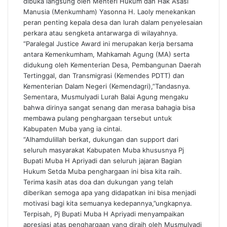
dibuka langsung oleh Menteri Hukum dan Hak Asasi
Manusia (Menkumham) Yasonna H. Laoly menekankan
peran penting kepala desa dan lurah dalam penyelesaian
perkara atau sengketa antarwarga di wilayahnya.
“Paralegal Justice Award ini merupakan kerja bersama
antara Kemenkumham, Mahkamah Agung (MA) serta
didukung oleh Kementerian Desa, Pembangunan Daerah
Tertinggal, dan Transmigrasi (Kemendes PDTT) dan
Kementerian Dalam Negeri (Kemendagri),”Tandasnya.
Sementara, Musmulyadi Lurah Balai Agung mengaku
bahwa dirinya sangat senang dan merasa bahagia bisa
membawa pulang penghargaan tersebut untuk
Kabupaten Muba yang ia cintai.
“Alhamdulillah berkat, dukungan dan support dari
seluruh masyarakat Kabupaten Muba khususnya Pj
Bupati Muba H Apriyadi dan seluruh jajaran Bagian
Hukum Setda Muba penghargaan ini bisa kita raih.
Terima kasih atas doa dan dukungan yang telah
diberikan semoga apa yang didapatkan ini bisa menjadi
motivasi bagi kita semuanya kedepannya,”ungkapnya.
Terpisah, Pj Bupati Muba H Apriyadi menyampaikan
apresiasi atas penghargaan yang diraih oleh Musmulyadi