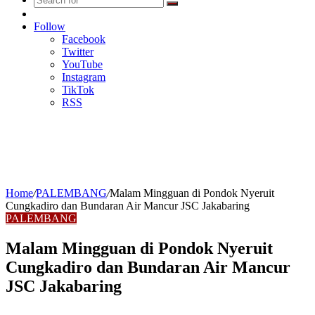
Search
Random
for
Article
Follow
Facebook
Twitter
YouTube
Instagram
TikTok
RSS
Home
/
PALEMBANG
/
Malam Mingguan di Pondok Nyeruit
Cungkadiro dan Bundaran Air Mancur JSC Jakabaring
PALEMBANG
Malam Mingguan di Pondok Nyeruit
Cungkadiro dan Bundaran Air Mancur
JSC Jakabaring