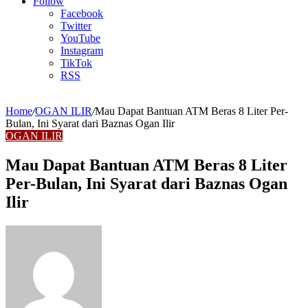
Article
Follow
Facebook
Twitter
YouTube
Instagram
TikTok
RSS
Home
/
OGAN ILIR
/
Mau Dapat Bantuan ATM Beras 8 Liter Per-
Bulan, Ini Syarat dari Baznas Ogan Ilir
OGAN ILIR
Mau Dapat Bantuan ATM Beras 8 Liter
Per-Bulan, Ini Syarat dari Baznas Ogan
Ilir
Send
an
email