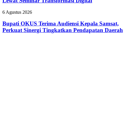
Lewat Seminar Transformasi Digital
Saing
UMKM
Bupati
6 Agustus 2026
Lewat
OKUS
Seminar
Terima
Bupati OKUS Terima Audiensi Kepala Samsat,
Transformasi
Audiensi
Perkuat Sinergi Tingkatkan Pendapatan Daerah
Digital
Kepala
Samsat,
Perkuat
Sinergi
Tingkatkan
Pendapatan
Daerah