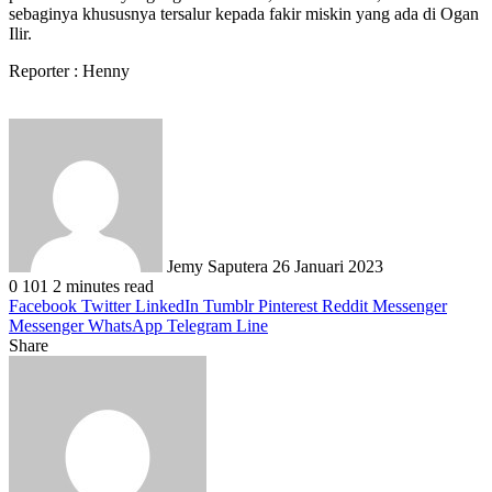
sebaginya khususnya tersalur kepada fakir miskin yang ada di Ogan
Ilir.
Reporter : Henny
Send
an
email
Jemy Saputera
26 Januari 2023
0
101
2 minutes read
Facebook
Twitter
LinkedIn
Tumblr
Pinterest
Reddit
Messenger
Messenger
WhatsApp
Telegram
Line
Share
Facebook
Twitter
LinkedIn
Pinterest
Reddit
Messenger
Messenger
WhatsApp
Telegram
Share
Print
via
Email