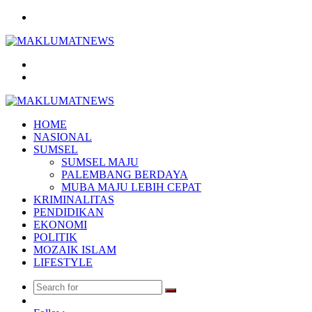
Menu
Search
for
Log
In
HOME
NASIONAL
SUMSEL
SUMSEL MAJU
PALEMBANG BERDAYA
MUBA MAJU LEBIH CEPAT
KRIMINALITAS
PENDIDIKAN
EKONOMI
POLITIK
MOZAIK ISLAM
LIFESTYLE
Search
Random
for