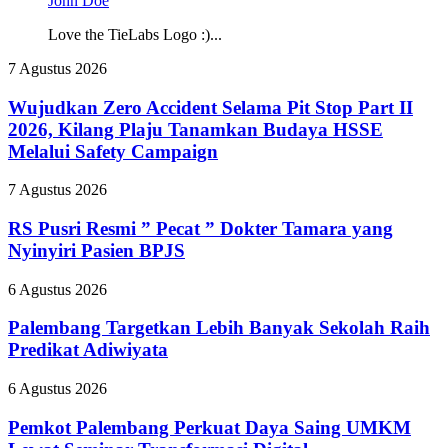
John Doe
Love the TieLabs Logo :)...
Wujudkan
7 Agustus 2026
Zero
Accident
Wujudkan Zero Accident Selama Pit Stop Part II
Selama
2026, Kilang Plaju Tanamkan Budaya HSSE
Pit
Melalui Safety Campaign
Stop
Part
RS
7 Agustus 2026
II
Pusri
2026,
Resmi
RS Pusri Resmi ” Pecat ” Dokter Tamara yang
Kilang
”
Plaju
Nyinyiri Pasien BPJS
Pecat
Tanamkan
”
Budaya
Palembang
6 Agustus 2026
Dokter
HSSE
Targetkan
Tamara
Melalui
Lebih
Palembang Targetkan Lebih Banyak Sekolah Raih
yang
Safety
Banyak
Predikat Adiwiyata
Nyinyiri
Campaign
Sekolah
Pasien
Raih
BPJS
Pemkot
6 Agustus 2026
Predikat
Palembang
Adiwiyata
Perkuat
Pemkot Palembang Perkuat Daya Saing UMKM
Daya