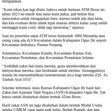
mengajukan.
“Kami tekan kan lagi disini, bahwa untuk bantuan ATM Beras ini,
tahun 2023 ini masih data lama kami pakai, jadi belum bisa
masyarakat untuk mengajukan baru, karena sudah ada data lama,
dan kita evaluasi demi untuk tepat sasaran artinya kalau yang sudah
meninggal kami coret, tidak lagi menerima,” ujarnya.
Saat ini penerima zakat ATM beras berjumlah 1800 Mustahiq atau
orang yang ada di 6 Kecamatan dalam Kabupaten Ogan Ilir seperti
Kecamatan Indralaya, Rantau Panjang.
Selanjutnya, Kecamatan Kandis, Kecamatan Rantau Alai,
Kecamatan Pemulutan, dan Kecamatan Pemulutan Selatan.
“Ambillah zakat dari harta mereka, guna membersihkan dan
menyucikan mereka, dan berdoalah untuk mereka. Sesungguhnya
doamu itu (menumbuhkan) ketenteraman jiwa bagi mereka (QS. At-
Taubah Ayat 103)”.
Sekedar informasi, dana Baznas Kabupaten Ogan Ilir hasil dari
Zakat dari Aparatur Sipil Negara (ASN) Kabupaten Ogan Ilir. Tak
hanya untuk disalurkan dalam bentuk ATam Beras.
Hasil zakat ASN ini juga disalurkan dalam bentuk Modal Usaha
pelaku UMKM yang ingin naik kelas, Bedah Rumah, dan lain