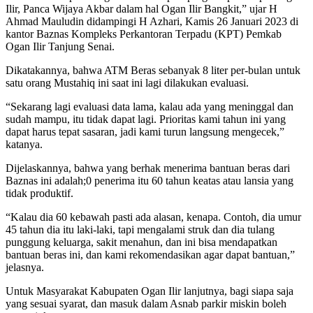
Ilir, Panca Wijaya Akbar dalam hal Ogan Ilir Bangkit,” ujar H
Ahmad Mauludin didampingi H Azhari, Kamis 26 Januari 2023 di
kantor Baznas Kompleks Perkantoran Terpadu (KPT) Pemkab
Ogan Ilir Tanjung Senai.
Dikatakannya, bahwa ATM Beras sebanyak 8 liter per-bulan untuk
satu orang Mustahiq ini saat ini lagi dilakukan evaluasi.
“Sekarang lagi evaluasi data lama, kalau ada yang meninggal dan
sudah mampu, itu tidak dapat lagi. Prioritas kami tahun ini yang
dapat harus tepat sasaran, jadi kami turun langsung mengecek,”
katanya.
Dijelaskannya, bahwa yang berhak menerima bantuan beras dari
Baznas ini adalah;0 penerima itu 60 tahun keatas atau lansia yang
tidak produktif.
“Kalau dia 60 kebawah pasti ada alasan, kenapa. Contoh, dia umur
45 tahun dia itu laki-laki, tapi mengalami struk dan dia tulang
punggung keluarga, sakit menahun, dan ini bisa mendapatkan
bantuan beras ini, dan kami rekomendasikan agar dapat bantuan,”
jelasnya.
Untuk Masyarakat Kabupaten Ogan Ilir lanjutnya, bagi siapa saja
yang sesuai syarat, dan masuk dalam Asnab parkir miskin boleh