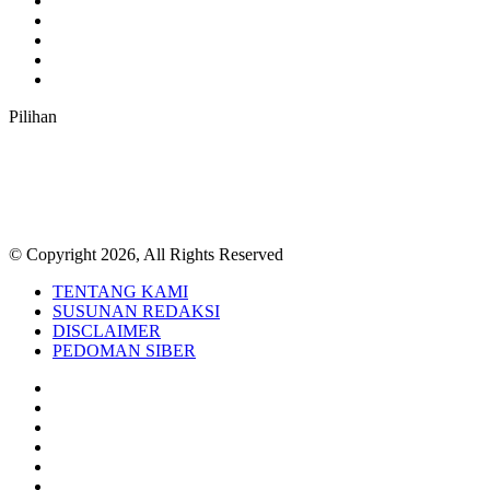
YouTube
Instagram
TikTok
RSS
Pilihan
© Copyright 2026, All Rights Reserved
TENTANG KAMI
SUSUNAN REDAKSI
DISCLAIMER
PEDOMAN SIBER
Facebook
Twitter
YouTube
Instagram
TikTok
RSS