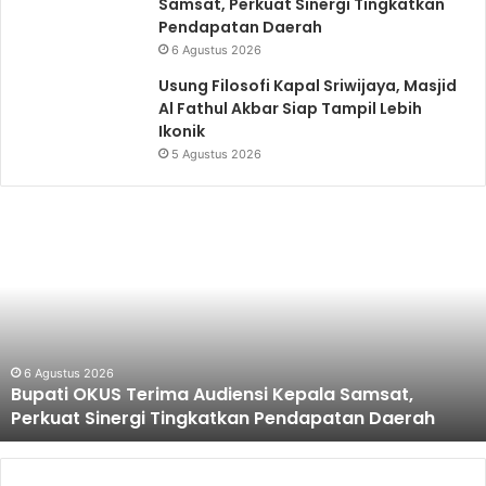
Samsat, Perkuat Sinergi Tingkatkan
Pendapatan Daerah
6 Agustus 2026
Usung Filosofi Kapal Sriwijaya, Masjid
Al Fathul Akbar Siap Tampil Lebih
Ikonik
5 Agustus 2026
Bupati
OKUS
Terima
Audiensi
Kepala
Samsat,
Perkuat
Sinergi
6 Agustus 2026
Bupati OKUS Terima Audiensi Kepala Samsat,
Tingkatkan
Perkuat Sinergi Tingkatkan Pendapatan Daerah
Pendapatan
Daerah