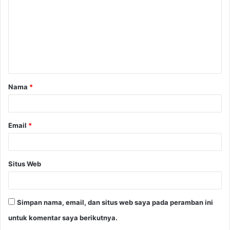
m
e
n
t
a
Nama
*
r
*
Email
*
Situs Web
Simpan nama, email, dan situs web saya pada peramban ini
untuk komentar saya berikutnya.