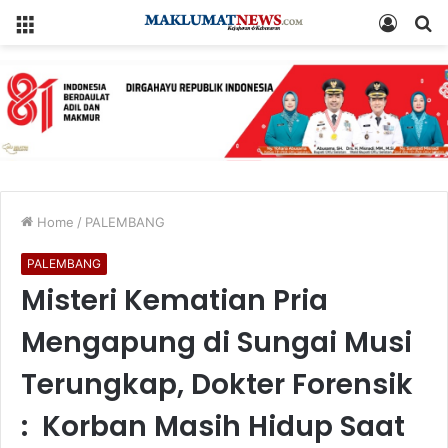
Menu
Log
S
In
fo
Home
/
PALEMBANG
PALEMBANG
Misteri Kematian Pria
Mengapung di Sungai Musi
Terungkap, Dokter Forensik
: Korban Masih Hidup Saat