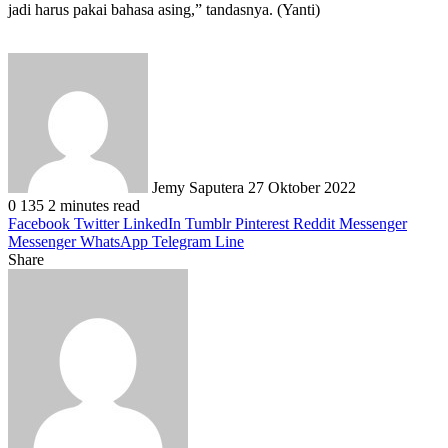
jadi harus pakai bahasa asing,” tandasnya. (Yanti)
Send
an
email
Jemy Saputera
27 Oktober 2022
0
135
2 minutes read
Facebook
Twitter
LinkedIn
Tumblr
Pinterest
Reddit
Messenger
Messenger
WhatsApp
Telegram
Line
Share
Facebook
Twitter
LinkedIn
Pinterest
Reddit
Messenger
Messenger
WhatsApp
Telegram
Share
Print
via
Email