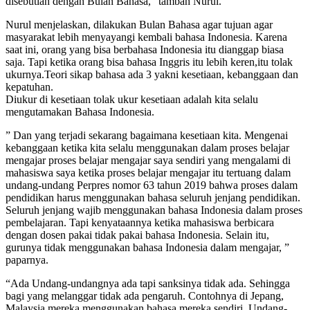
disebutlah dengan Bulan Bahasa,” tambah Nurul.
Nurul menjelaskan, dilakukan Bulan Bahasa agar tujuan agar
masyarakat lebih menyayangi kembali bahasa Indonesia. Karena
saat ini, orang yang bisa berbahasa Indonesia itu dianggap biasa
saja. Tapi ketika orang bisa bahasa Inggris itu lebih keren,itu tolak
ukurnya.Teori sikap bahasa ada 3 yakni kesetiaan, kebanggaan dan
kepatuhan.
Diukur di kesetiaan tolak ukur kesetiaan adalah kita selalu
mengutamakan Bahasa Indonesia.
” Dan yang terjadi sekarang bagaimana kesetiaan kita. Mengenai
kebanggaan ketika kita selalu menggunakan dalam proses belajar
mengajar proses belajar mengajar saya sendiri yang mengalami di
mahasiswa saya ketika proses belajar mengajar itu tertuang dalam
undang-undang Perpres nomor 63 tahun 2019 bahwa proses dalam
pendidikan harus menggunakan bahasa seluruh jenjang pendidikan.
Seluruh jenjang wajib menggunakan bahasa Indonesia dalam proses
pembelajaran. Tapi kenyataannya ketika mahasiswa berbicara
dengan dosen pakai tidak pakai bahasa Indonesia. Selain itu,
gurunya tidak menggunakan bahasa Indonesia dalam mengajar, ”
paparnya.
“Ada Undang-undangnya ada tapi sanksinya tidak ada. Sehingga
bagi yang melanggar tidak ada pengaruh. Contohnya di Jepang,
Malaysia mereka menggunakan bahasa mereka sendiri. Undang-