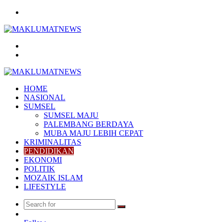
Menu
Search
for
Log
In
HOME
NASIONAL
SUMSEL
SUMSEL MAJU
PALEMBANG BERDAYA
MUBA MAJU LEBIH CEPAT
KRIMINALITAS
PENDIDIKAN
EKONOMI
POLITIK
MOZAIK ISLAM
LIFESTYLE
Search
Random
for