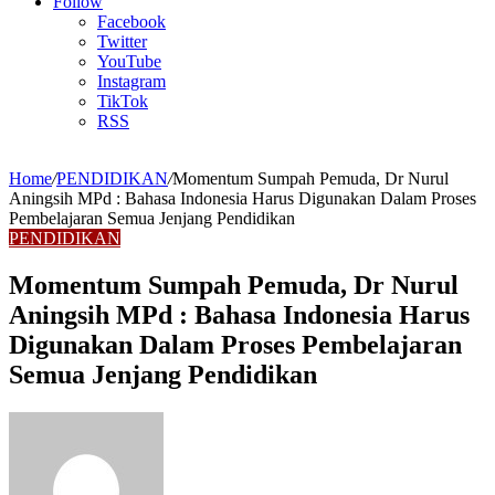
Article
Follow
Facebook
Twitter
YouTube
Instagram
TikTok
RSS
Home
/
PENDIDIKAN
/
Momentum Sumpah Pemuda, Dr Nurul
Aningsih MPd : Bahasa Indonesia Harus Digunakan Dalam Proses
Pembelajaran Semua Jenjang Pendidikan
PENDIDIKAN
Momentum Sumpah Pemuda, Dr Nurul
Aningsih MPd : Bahasa Indonesia Harus
Digunakan Dalam Proses Pembelajaran
Semua Jenjang Pendidikan
Send
an
email