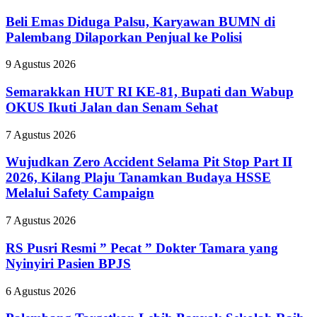
Emas
Diduga
Beli Emas Diduga Palsu, Karyawan BUMN di
Palsu,
Palembang Dilaporkan Penjual ke Polisi
Karyawan
BUMN
Semarakkan
9 Agustus 2026
di
HUT
Palembang
RI
Semarakkan HUT RI KE-81, Bupati dan Wabup
Dilaporkan
KE-
OKUS Ikuti Jalan dan Senam Sehat
Penjual
81,
ke
Bupati
Polisi
Wujudkan
7 Agustus 2026
dan
Zero
Wabup
Accident
Wujudkan Zero Accident Selama Pit Stop Part II
OKUS
Selama
2026, Kilang Plaju Tanamkan Budaya HSSE
Ikuti
Pit
Jalan
Melalui Safety Campaign
Stop
dan
Part
Senam
RS
7 Agustus 2026
II
Sehat
Pusri
2026,
Resmi
RS Pusri Resmi ” Pecat ” Dokter Tamara yang
Kilang
”
Plaju
Nyinyiri Pasien BPJS
Pecat
Tanamkan
”
Budaya
Palembang
6 Agustus 2026
Dokter
HSSE
Targetkan
Tamara
Melalui
Lebih