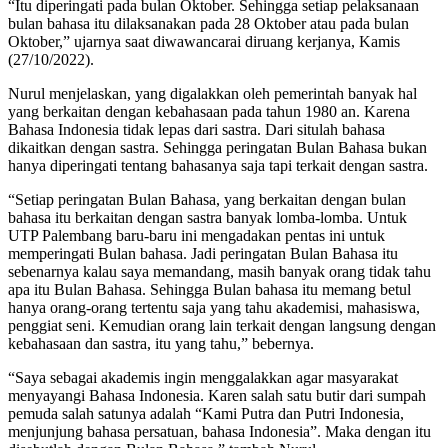
“Itu diperingati pada bulan Oktober. Sehingga setiap pelaksanaan
bulan bahasa itu dilaksanakan pada 28 Oktober atau pada bulan
Oktober,” ujarnya saat diwawancarai diruang kerjanya, Kamis
(27/10/2022).
Nurul menjelaskan, yang digalakkan oleh pemerintah banyak hal
yang berkaitan dengan kebahasaan pada tahun 1980 an. Karena
Bahasa Indonesia tidak lepas dari sastra. Dari situlah bahasa
dikaitkan dengan sastra. Sehingga peringatan Bulan Bahasa bukan
hanya diperingati tentang bahasanya saja tapi terkait dengan sastra.
“Setiap peringatan Bulan Bahasa, yang berkaitan dengan bulan
bahasa itu berkaitan dengan sastra banyak lomba-lomba. Untuk
UTP Palembang baru-baru ini mengadakan pentas ini untuk
memperingati Bulan bahasa. Jadi peringatan Bulan Bahasa itu
sebenarnya kalau saya memandang, masih banyak orang tidak tahu
apa itu Bulan Bahasa. Sehingga Bulan bahasa itu memang betul
hanya orang-orang tertentu saja yang tahu akademisi, mahasiswa,
penggiat seni. Kemudian orang lain terkait dengan langsung dengan
kebahasaan dan sastra, itu yang tahu,” bebernya.
“Saya sebagai akademis ingin menggalakkan agar masyarakat
menyayangi Bahasa Indonesia. Karen salah satu butir dari sumpah
pemuda salah satunya adalah “Kami Putra dan Putri Indonesia,
menjunjung bahasa persatuan, bahasa Indonesia”. Maka dengan itu