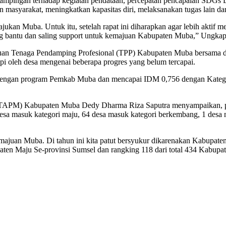
dampingan terhadap kegiatan pendataan, percepatan pencapaian SDGs 
 masyarakat, meningkatkan kapasitas diri, melaksanakan tugas lain dar
ukan Muba. Untuk itu, setelah rapat ini diharapkan agar lebih aktif
saling bantu dan saling support untuk kemajuan Kabupaten Muba,” Ungka
uan Tenaga Pendamping Profesional (TPP) Kabupaten Muba bersama d
api oleh desa mengenai beberapa progres yang belum tercapai.
n dengan program Pemkab Muba dan mencapai IDM 0,756 dengan Katego
 (TAPM) Kabupaten Muba Dedy Dharma Riza Saputra menyampaikan, p
sa masuk kategori maju, 64 desa masuk kategori berkembang, 1 desa ma
majuan Muba. Di tahun ini kita patut bersyukur dikarenakan Kabupat
ten Maju Se-provinsi Sumsel dan rangking 118 dari total 434 Kabupate