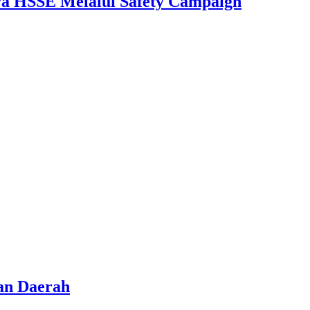
aya HSSE Melalui Safety Campaign
an Daerah