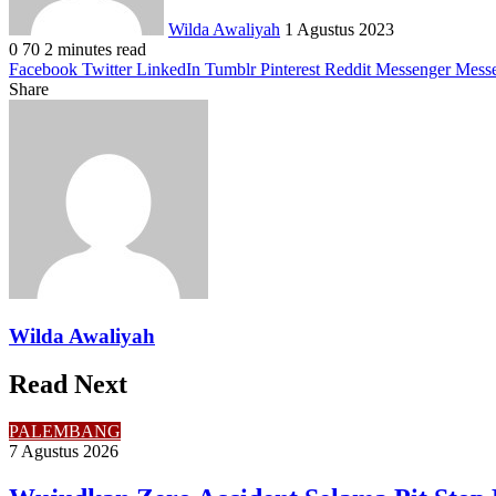
Wilda Awaliyah
1 Agustus 2023
0
70
2 minutes read
Facebook
Twitter
LinkedIn
Tumblr
Pinterest
Reddit
Messenger
Mess
Share
Facebook
Twitter
LinkedIn
Pinterest
Reddit
Messenger
Messenger
WhatsApp
Telegram
Share
Print
via
Email
Wilda Awaliyah
Read Next
PALEMBANG
7 Agustus 2026