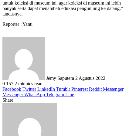
untuk koleksi di museum ini, agar koleksi di museum ini lebih
banyak serta dapat menambah edukasi pengunjung ke datang,”
tandasnya.
Reporter : Yanti
Send
an
email
Jemy Saputera
2 Agustus 2022
0
157
2 minutes read
Facebook
Twitter
LinkedIn
Tumblr
Pinterest
Reddit
Messenger
Messenger
WhatsApp
Telegram
Line
Share
Facebook
Twitter
LinkedIn
Pinterest
Reddit
Messenger
Messenger
WhatsApp
Telegram
Share
Print
via
Email