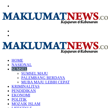
Menu
Search
for
Log
In
HOME
NASIONAL
SUMSEL
SUMSEL MAJU
PALEMBANG BERDAYA
MUBA MAJU LEBIH CEPAT
KRIMINALITAS
PENDIDIKAN
EKONOMI
POLITIK
MOZAIK ISLAM