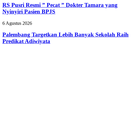
Resmi
RS Pusri Resmi ” Pecat ” Dokter Tamara yang
Kilang
”
Plaju
Nyinyiri Pasien BPJS
Pecat
Tanamkan
”
Budaya
Palembang
6 Agustus 2026
Dokter
HSSE
Targetkan
Tamara
Melalui
Lebih
Palembang Targetkan Lebih Banyak Sekolah Raih
yang
Safety
Banyak
Predikat Adiwiyata
Nyinyiri
Campaign
Sekolah
Pasien
Raih
BPJS
Predikat
Adiwiyata