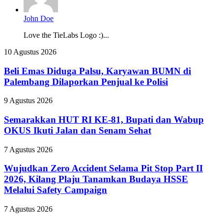
John Doe
Love the TieLabs Logo :)...
Beli
10 Agustus 2026
Emas
Diduga
Beli Emas Diduga Palsu, Karyawan BUMN di
Palsu,
Palembang Dilaporkan Penjual ke Polisi
Karyawan
BUMN
Semarakkan
9 Agustus 2026
di
HUT
Palembang
RI
Semarakkan HUT RI KE-81, Bupati dan Wabup
Dilaporkan
KE-
OKUS Ikuti Jalan dan Senam Sehat
Penjual
81,
ke
Bupati
Polisi
Wujudkan
7 Agustus 2026
dan
Zero
Wabup
Accident
Wujudkan Zero Accident Selama Pit Stop Part II
OKUS
Selama
2026, Kilang Plaju Tanamkan Budaya HSSE
Ikuti
Pit
Jalan
Melalui Safety Campaign
Stop
dan
Part
Senam
RS
7 Agustus 2026
II
Sehat
Pusri
2026,