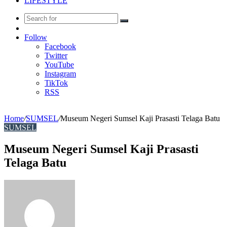
LIFESTYLE
Search
Random
for
Article
Follow
Facebook
Twitter
YouTube
Instagram
TikTok
RSS
Home
/
SUMSEL
/
Museum Negeri Sumsel Kaji Prasasti Telaga Batu
SUMSEL
Museum Negeri Sumsel Kaji Prasasti
Telaga Batu
Send
an
email