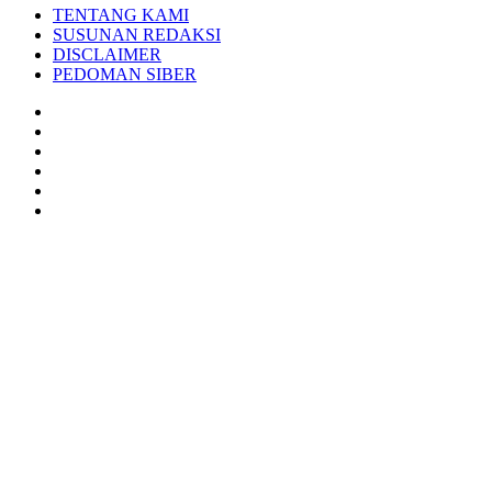
TENTANG KAMI
SUSUNAN REDAKSI
DISCLAIMER
PEDOMAN SIBER
Facebook
Twitter
YouTube
Instagram
TikTok
RSS
Back
to
top
button