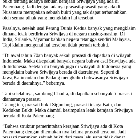
bukti tentang adanya sebuah kerajaan Sriwijaya yang ada di
Palembang. Jadi dengan adanya prasasti-prasasti yang ada di
Nusantara merupakan sebuah bukti yang tak dapat terbantahkan
oleh semua pihak yang mengklaim hal tersebut.
Pasalnya, setelah usai Perang Dunia Kedua banyak yang mengklaim
dimana letak berdirinya Sriwijaya di negara masing-masing. Di
India, Srilanka, Myamar bahkan negera tetangga sendiri Malaysia.
Tapi klaim mengenai hal tersebut tidak pernah terbukti.
“Di awal tahun 70an banyak sekali prasasti di dapatkan di wilayah
Indonesia. Maka disepakati banyak negara bahwa asal Sriwijaya ada
di Indonesia. Setelah itu banyak juga di wilayah di Indonesia yang
mengklaim bahwa Sriwijaya berada di daerahnya. Seperti di
Jawa,Kalimantan dan Padang mengkalim bahwasanya Sriwijaya
berada di daerahnya,” bebernya.
Tapi setelahnya, sambung Chadra, di dapatkan sebanyak 5 prasasti
diantaranya prasasti
Talang tua, prassati bukit Siguntang, prasasti telaga Batu, dan
Kedukan Bukit. Maka diambil kesimpulan letak kerajaan Sriwijaya
berada di Kota Palembang.
“Bahwa struktur pemerintahan kerajaan Sriwijaya ada di Kota
Palembang dengan ditemukan nya kelima prasasti tersebut. Jadi
prasasti merupkan sebuah bukti dari masa lalu yang tidak dapat