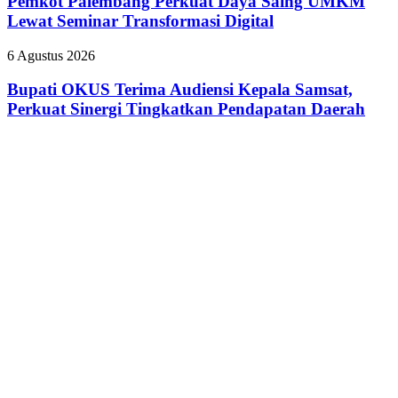
Pemkot Palembang Perkuat Daya Saing UMKM
Daya
Lewat Seminar Transformasi Digital
Saing
UMKM
Bupati
6 Agustus 2026
Lewat
OKUS
Seminar
Terima
Bupati OKUS Terima Audiensi Kepala Samsat,
Transformasi
Audiensi
Perkuat Sinergi Tingkatkan Pendapatan Daerah
Digital
Kepala
Samsat,
Perkuat
Sinergi
Tingkatkan
Pendapatan
Daerah