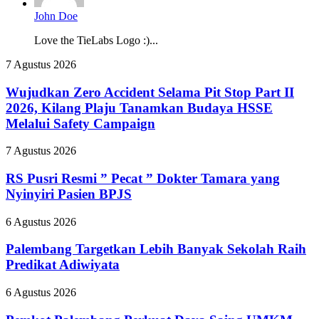
John Doe
Love the TieLabs Logo :)...
Wujudkan
7 Agustus 2026
Zero
Accident
Wujudkan Zero Accident Selama Pit Stop Part II
Selama
2026, Kilang Plaju Tanamkan Budaya HSSE
Pit
Melalui Safety Campaign
Stop
Part
RS
7 Agustus 2026
II
Pusri
2026,
Resmi
RS Pusri Resmi ” Pecat ” Dokter Tamara yang
Kilang
”
Plaju
Nyinyiri Pasien BPJS
Pecat
Tanamkan
”
Budaya
Palembang
6 Agustus 2026
Dokter
HSSE
Targetkan
Tamara
Melalui
Lebih
Palembang Targetkan Lebih Banyak Sekolah Raih
yang
Safety
Banyak
Predikat Adiwiyata
Nyinyiri
Campaign
Sekolah
Pasien
Raih
BPJS
Pemkot
6 Agustus 2026
Predikat
Palembang
Adiwiyata
Perkuat