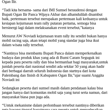
Ogan Ilir.
“Tadi kita bersama- sama dari IMI Sumsel beraudensi dengan
Bupati Ogan Ilir Panca Wijaya Akbar dan alhamdulilah disambut
baik, pertemuan tersebut merupakan pertemuan kali keduanya untuk
kesiapan kejurnasan team rally putaran pertama, semoga bisa
bersinergi lagi dalam melaksanakan event tersebut,”katanya
Menurut AW Noviadi kejurnasan team rally itu sendiri bukan hanya
mobil racing saja, akan tetapi mobil yang standar juga bisa ikut
dalam wisata rally tersebut.
“Nantinya bisa membantu Bupati Panca dalam memperkenalkan
budaya dan produk khas yang ada di Bumi Caram Seguguk ini
kepada para peserta rally dan bisa bermanfaat bagi masyarakat,untuk
jumlah peserta dari nasional sendiri ada sekitar 50 yang akan hadir
dari berbagai daerah seluruh Indonesia dan startnya dari kota
Palembang dan finish di Kabupaten Ogan Ilir,”ujar suami Anggita
Noviadi ini
Sedangkan peserta dari sumsel masih dalam pendataan kalau bisa
jangan hanya dari komunitas mobil saja yang turut serta namun, dari
masyarakat biasa pun juga ada.
“Untuk mekanisme dalam perlombaan tersebut nantinya diberikan
peta kosong tinggal bagaimana cara peserta untuk menyelesaikan