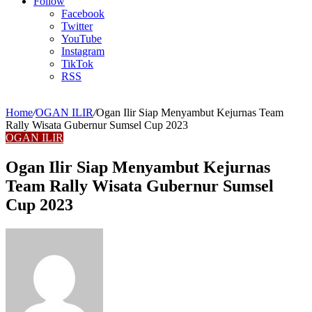
Article
Follow
Facebook
Twitter
YouTube
Instagram
TikTok
RSS
Home
/
OGAN ILIR
/
Ogan Ilir Siap Menyambut Kejurnas Team
Rally Wisata Gubernur Sumsel Cup 2023
OGAN ILIR
Ogan Ilir Siap Menyambut Kejurnas
Team Rally Wisata Gubernur Sumsel
Cup 2023
Send
an
email