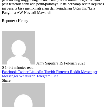
peta tersebut nanti ada point-pointnya. Kita berharap selain kejurnas
ini peserta bisa menikmati alam dan keindahan Ogan Ilir,”kata
Panglima AW Noviadi Mawardi.
Reporter : Henny
Send
an
email
Jemy Saputera
15 Februari 2023
0
149
2 minutes read
Facebook
Twitter
LinkedIn
Tumblr
Pinterest
Reddit
Messenger
Messenger
WhatsApp
Telegram
Line
Share
Facebook
Twitter
LinkedIn
Pinterest
Reddit
Messenger
Messenger
WhatsApp
Telegram
Share
Print
via
Email