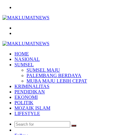
Menu
Search
for
Log
In
HOME
NASIONAL
SUMSEL
SUMSEL MAJU
PALEMBANG BERDAYA
MUBA MAJU LEBIH CEPAT
KRIMINALITAS
PENDIDIKAN
EKONOMI
POLITIK
MOZAIK ISLAM
LIFESTYLE
Search
Random
for