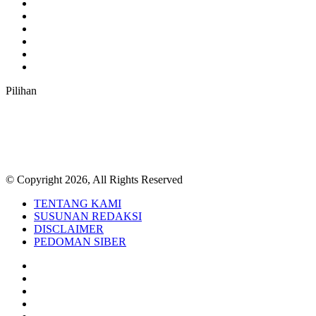
Facebook
Twitter
YouTube
Instagram
TikTok
RSS
Pilihan
© Copyright 2026, All Rights Reserved
TENTANG KAMI
SUSUNAN REDAKSI
DISCLAIMER
PEDOMAN SIBER
Facebook
Twitter
YouTube
Instagram
TikTok