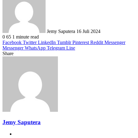
email
Jemy Saputera
16 Juli 2024
0
65
1 minute read
Facebook
Twitter
LinkedIn
Tumblr
Pinterest
Reddit
Messenger
Messenger
WhatsApp
Telegram
Line
Share
Facebook
Twitter
LinkedIn
Pinterest
Reddit
Messenger
Messenger
WhatsApp
Telegram
Share
Print
via
Email
Jemy Saputera
Website