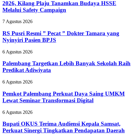
Selama
2026, Kilang Plaju Tanamkan Budaya HSSE
Pit
Melalui Safety Campaign
Stop
Part
RS
7 Agustus 2026
II
Pusri
2026,
Resmi
RS Pusri Resmi ” Pecat ” Dokter Tamara yang
Kilang
”
Plaju
Nyinyiri Pasien BPJS
Pecat
Tanamkan
”
Budaya
Palembang
6 Agustus 2026
Dokter
HSSE
Targetkan
Tamara
Melalui
Lebih
Palembang Targetkan Lebih Banyak Sekolah Raih
yang
Safety
Banyak
Predikat Adiwiyata
Nyinyiri
Campaign
Sekolah
Pasien
Raih
BPJS
Pemkot
6 Agustus 2026
Predikat
Palembang
Adiwiyata
Perkuat
Pemkot Palembang Perkuat Daya Saing UMKM
Daya
Lewat Seminar Transformasi Digital
Saing
UMKM
Bupati
6 Agustus 2026
Lewat
OKUS
Seminar
Terima
Bupati OKUS Terima Audiensi Kepala Samsat,
Transformasi
Audiensi
Perkuat Sinergi Tingkatkan Pendapatan Daerah
Digital
Kepala