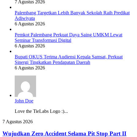
7 Agustus 2026
Palembang Targetkan Lebih Banyak Sekolah Raih Predikat
Adiwiyata
6 Agustus 2026
Pemkot Palembang Perkuat Daya Saing UMKM Lewat
Seminar Transformasi Digital
6 Agustus 2026
Bupati OKUS Terima Audiensi Kepala Samsat, Perkuat
Sinergi Tingkatkan Pendapatan Daerah
6 Agustus 2026
John Doe
Love the TieLabs Logo :)...
Wujudkan
7 Agustus 2026
Zero
Accident
Wujudkan Zero Accident Selama Pit Stop Part II