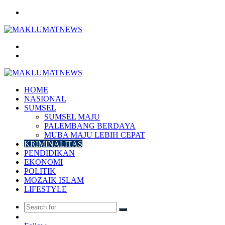
Menu
Search
for
Log
In
HOME
NASIONAL
SUMSEL
SUMSEL MAJU
PALEMBANG BERDAYA
MUBA MAJU LEBIH CEPAT
KRIMINALITAS
PENDIDIKAN
EKONOMI
POLITIK
MOZAIK ISLAM
LIFESTYLE
Search
Random
for