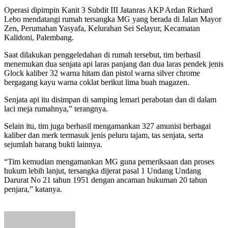
Operasi dipimpin Kanit 3 Subdit III Jatanras AKP Ardan Richard
Lebo mendatangi rumah tersangka MG yang berada di Jalan Mayor
Zen, Perumahan Yasyafa, Kelurahan Sei Selayur, Kecamatan
Kalidoni, Palembang.
Saat dilakukan penggeledahan di rumah tersebut, tim berhasil
menemukan dua senjata api laras panjang dan dua laras pendek jenis
Glock kaliber 32 warna hitam dan pistol warna silver chrome
bergagang kayu warna coklat berikut lima buah magazen.
Senjata api itu disimpan di samping lemari perabotan dan di dalam
laci meja rumahnya,” terangnya.
Selain itu, tim juga berhasil mengamankan 327 amunisi berbagai
kaliber dan merk termasuk jenis peluru tajam, tas senjata, serta
sejumlah barang bukti lainnya.
“Tim kemudian mengamankan MG guna pemeriksaan dan proses
hukum lebih lanjut, tersangka dijerat pasal 1 Undang Undang
Darurat No 21 tahun 1951 dengan ancaman hukuman 20 tahun
penjara,” katanya.
Send
an