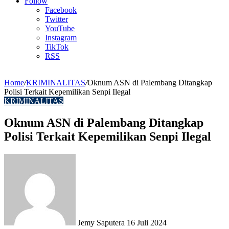
Article
Follow
Facebook
Twitter
YouTube
Instagram
TikTok
RSS
Home
/
KRIMINALITAS
/
Oknum ASN di Palembang Ditangkap
Polisi Terkait Kepemilikan Senpi Ilegal
KRIMINALITAS
Oknum ASN di Palembang Ditangkap
Polisi Terkait Kepemilikan Senpi Ilegal
Send
an
email
Jemy Saputera
16 Juli 2024