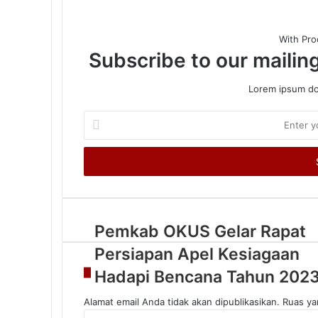
With Pro
Subscribe to our mailing
5 Agustus 2026
Lorem ipsum dol
Enter
your
5 Agustus 2026
Email
address
5 Agustus 2026
Pemkab OKUS Gelar Rapat
Persiapan Apel Kesiagaan
Hadapi Bencana Tahun 202
4 Agustus 2026
Alamat email Anda tidak akan dipublikasikan.
Ruas ya
K