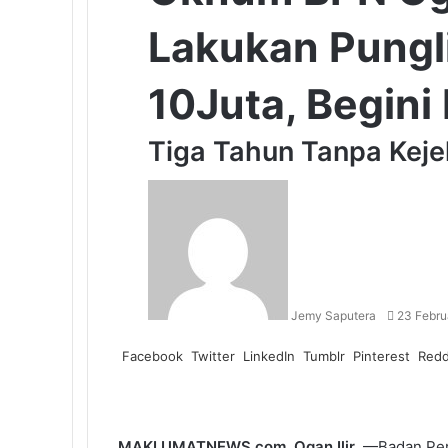
Lakukan Pungl
10Juta, Begini 
Tiga Tahun Tanpa Keje
Send
an
email
Jemy Saputera
23 Febru
Facebook
Twitter
LinkedIn
Tumblr
Pinterest
Redd
MAKLUMATNEWS.com, Ogan Ilir
, —Badan Per