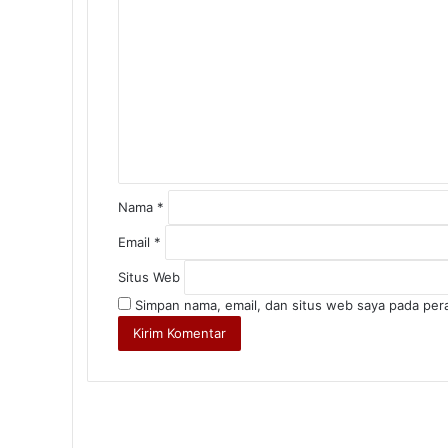
o
m
e
4 Agustus 2026
n
t
a
r
*
3 Agustus 2026
Nama
*
Email
*
Situs Web
3 Agustus 2026
Simpan nama, email, dan situs web saya pada per
2 Agustus 2026