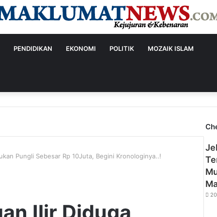
PENDIDIKAN
EKONOMI
POLITIK
MOZAIK ISLAM
Ch
Clo
Je
kan Pungli Sebesar Rp 10Juta, Begini Kronologinya..!
Te
Mu
Ma
20
n Ilir Diduga