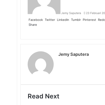
Jemy Saputera
23 Februari 2
Facebook
Twitter
LinkedIn
Tumblr
Pinterest
Redd
Share
Facebook
Twitter
LinkedIn
Pinterest
Reddit
Messenger
Messenger
WhatsApp
Telegram
Share
Print
via
Email
Jemy Saputera
Website
Read Next