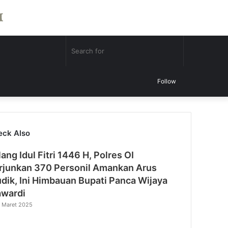
Random
Search
Article
for
Follow
eck Also
se
lang Idul Fitri 1446 H, Polres OI
rjunkan 370 Personil Amankan Arus
dik, Ini Himbauan Bupati Panca Wijaya
wardi
 Maret 2025