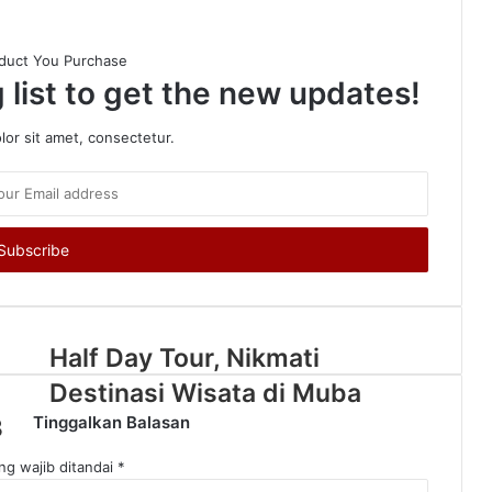
Cegah Kekerasan Berbasis Gender Online, Pemkot Palembang Gelar Pelatihan Literasi Digital
duct You Purchase
 list to get the new updates!
Rakor Penanggulangan Kemiskinan dan Program 3 juta Rumah, Pemkab OKUS Perkuat Kolaborasi dengan Pemprov Sumsel
or sit amet, consectetur.
Pertamina Patra Niaga Kilang Plaju Tingkatkan Kolaborasi Bersama Kanwil Kemenkum Sumsel
Half Day Tour, Nikmati
Perlombaan Peringatan HUT RI ke-81 Tahun 2026,Resmi di Buka Oleh Bupati OKUS
Destinasi Wisata di Muba
Tinggalkan Balasan
3
ng wajib ditandai
*
Pemkab OKUS Matangkan Persiapan Pawai Pembangunan Peringatan HUT RI ke-81 Tahu 2026