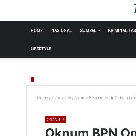
HOME
NASIONAL
SUMSEL
KRIMINALITAS
LIFESTYLE
Home
/
OGAN ILIR
/
Oknum BPN Ogan Ilir Diduga Laku
OGAN ILIR
Oknum BPN Oga