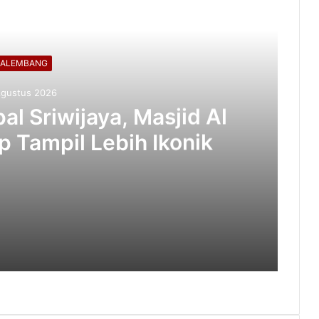
PALEMBANG
Agustus 2026
al Sriwijaya, Masjid Al
p Tampil Lebih Ikonik
Usung Filosofi Kapal Sriwijaya, Masjid Al Fathul Akbar Siap Tampil Lebih Ikonik