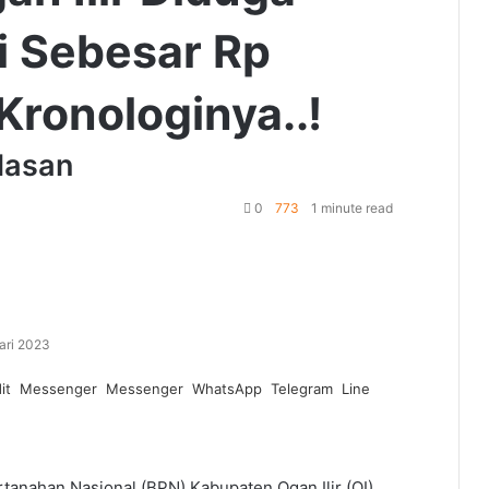
i Sebesar Rp
Kronologinya..!
lasan
0
773
1 minute read
ari 2023
it
Messenger
Messenger
WhatsApp
Telegram
Line
tanahan Nasional (BPN) Kabupaten Ogan Ilir (OI)