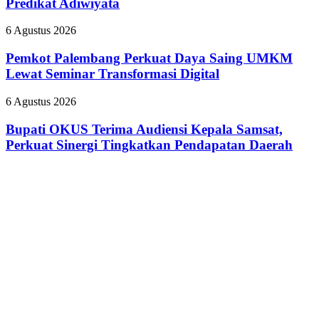
Predikat Adiwiyata
Nyinyiri
Campaign
Sekolah
Pasien
Raih
BPJS
Pemkot
6 Agustus 2026
Predikat
Palembang
Adiwiyata
Perkuat
Pemkot Palembang Perkuat Daya Saing UMKM
Daya
Lewat Seminar Transformasi Digital
Saing
UMKM
Bupati
6 Agustus 2026
Lewat
OKUS
Seminar
Terima
Bupati OKUS Terima Audiensi Kepala Samsat,
Transformasi
Audiensi
Perkuat Sinergi Tingkatkan Pendapatan Daerah
Digital
Kepala
Samsat,
Perkuat
Sinergi
Tingkatkan
Pendapatan
Daerah