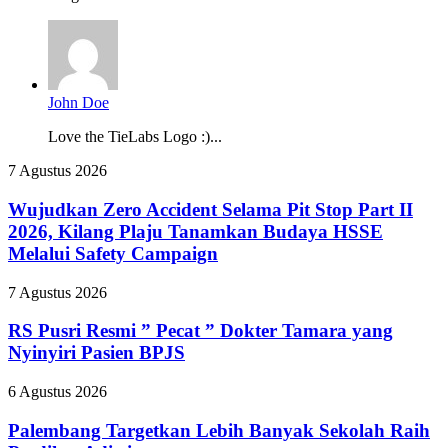
John Doe
Love the TieLabs Logo :)...
Wujudkan
7 Agustus 2026
Zero
Accident
Wujudkan Zero Accident Selama Pit Stop Part II
Selama
2026, Kilang Plaju Tanamkan Budaya HSSE
Pit
Melalui Safety Campaign
Stop
Part
RS
7 Agustus 2026
II
Pusri
2026,
Resmi
RS Pusri Resmi ” Pecat ” Dokter Tamara yang
Kilang
”
Plaju
Nyinyiri Pasien BPJS
Pecat
Tanamkan
”
Budaya
Palembang
6 Agustus 2026
Dokter
HSSE
Targetkan
Tamara
Melalui
Lebih
Palembang Targetkan Lebih Banyak Sekolah Raih
yang
Safety
Banyak