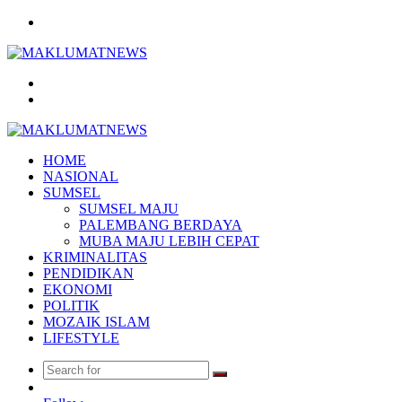
Menu
Search
for
Log
In
HOME
NASIONAL
SUMSEL
SUMSEL MAJU
PALEMBANG BERDAYA
MUBA MAJU LEBIH CEPAT
KRIMINALITAS
PENDIDIKAN
EKONOMI
POLITIK
MOZAIK ISLAM
LIFESTYLE
Search
Random
for