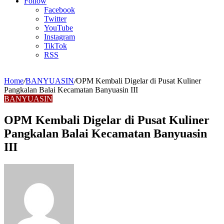
Article
Follow
Facebook
Twitter
YouTube
Instagram
TikTok
RSS
Home
/
BANYUASIN
/
OPM Kembali Digelar di Pusat Kuliner
Pangkalan Balai Kecamatan Banyuasin III
BANYUASIN
OPM Kembali Digelar di Pusat Kuliner
Pangkalan Balai Kecamatan Banyuasin
III
Send
an
email