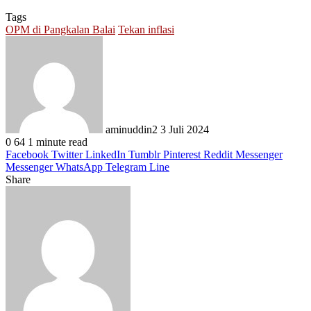
Tags
OPM di Pangkalan Balai
Tekan inflasi
Send
an
email
aminuddin2
3 Juli 2024
0
64
1 minute read
Facebook
Twitter
LinkedIn
Tumblr
Pinterest
Reddit
Messenger
Messenger
WhatsApp
Telegram
Line
Share
Facebook
Twitter
LinkedIn
Pinterest
Reddit
Messenger
Messenger
WhatsApp
Telegram
Share
Print
via
Email