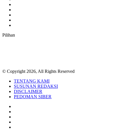
Twitter
YouTube
Instagram
TikTok
RSS
Pilihan
© Copyright 2026, All Rights Reserved
TENTANG KAMI
SUSUNAN REDAKSI
DISCLAIMER
PEDOMAN SIBER
Facebook
Twitter
YouTube
Instagram
TikTok