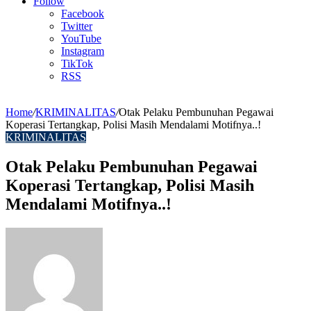
Article
Follow
Facebook
Twitter
YouTube
Instagram
TikTok
RSS
Home
/
KRIMINALITAS
/
Otak Pelaku Pembunuhan Pegawai
Koperasi Tertangkap, Polisi Masih Mendalami Motifnya..!
KRIMINALITAS
Otak Pelaku Pembunuhan Pegawai
Koperasi Tertangkap, Polisi Masih
Mendalami Motifnya..!
Send
an
email