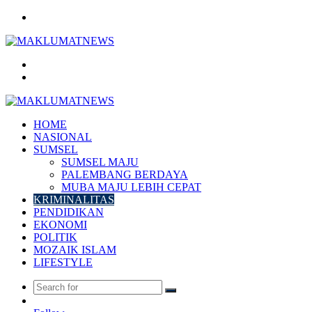
Menu
Search
for
Log
In
HOME
NASIONAL
SUMSEL
SUMSEL MAJU
PALEMBANG BERDAYA
MUBA MAJU LEBIH CEPAT
KRIMINALITAS
PENDIDIKAN
EKONOMI
POLITIK
MOZAIK ISLAM
LIFESTYLE
Search
Random
for