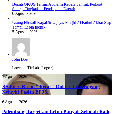
Bupati OKUS Terima Audiensi Kepala Samsat, Perkuat
Sinergi Tingkatkan Pendapatan Daerah
6 Agustus 2026
Usung Filosofi Kapal Sriwijaya, Masjid Al Fathul Akbar Siap
Tampil Lebih Ikonik
5 Agustus 2026
John Doe
Love the TieLabs Logo :)...
RS
7 Agustus 2026
Pusri
Resmi
RS Pusri Resmi ” Pecat ” Dokter Tamara yang
”
Nyinyiri Pasien BPJS
Pecat
”
Palembang
6 Agustus 2026
Dokter
Targetkan
Tamara
Lebih
Palembang Targetkan Lebih Banyak Sekolah Raih
yang