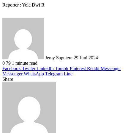
Reporter : Yola Dwi R
Send
an
email
Jemy Saputera
29 Juni 2024
0
79
1 minute read
Facebook
Twitter
LinkedIn
Tumblr
Pinterest
Reddit
Messenger
Messenger
WhatsApp
Telegram
Line
Share
Facebook
Twitter
LinkedIn
Pinterest
Reddit
Messenger
Messenger
WhatsApp
Telegram
Share
Print
via
Email