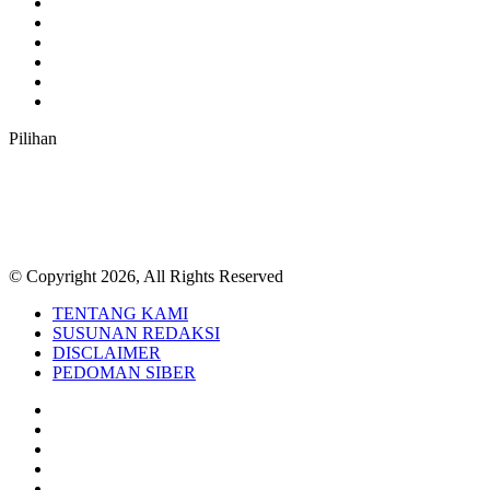
Facebook
Twitter
YouTube
Instagram
TikTok
RSS
Pilihan
© Copyright 2026, All Rights Reserved
TENTANG KAMI
SUSUNAN REDAKSI
DISCLAIMER
PEDOMAN SIBER
Facebook
Twitter
YouTube
Instagram
TikTok