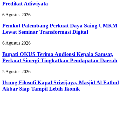
Banyak
Predikat Adiwiyata
Nyinyiri
Sekolah
Pasien
Raih
BPJS
Pemkot
6 Agustus 2026
Predikat
Palembang
Adiwiyata
Perkuat
Pemkot Palembang Perkuat Daya Saing UMKM
Daya
Lewat Seminar Transformasi Digital
Saing
UMKM
Bupati
6 Agustus 2026
Lewat
OKUS
Seminar
Terima
Bupati OKUS Terima Audiensi Kepala Samsat,
Transformasi
Audiensi
Perkuat Sinergi Tingkatkan Pendapatan Daerah
Digital
Kepala
Samsat,
Usung
5 Agustus 2026
Perkuat
Filosofi
Sinergi
Kapal
Usung Filosofi Kapal Sriwijaya, Masjid Al Fathul
Tingkatkan
Sriwijaya,
Akbar Siap Tampil Lebih Ikonik
Pendapatan
Masjid
Daerah
Al
Fathul
Akbar
Siap
Tampil
Lebih
Ikonik