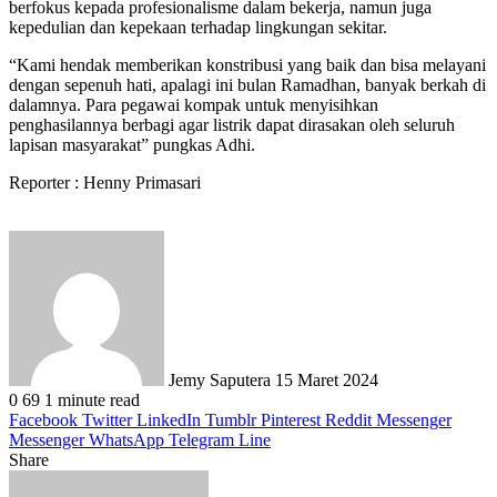
berfokus kepada profesionalisme dalam bekerja, namun juga
kepedulian dan kepekaan terhadap lingkungan sekitar.
“Kami hendak memberikan konstribusi yang baik dan bisa melayani
dengan sepenuh hati, apalagi ini bulan Ramadhan, banyak berkah di
dalamnya. Para pegawai kompak untuk menyisihkan
penghasilannya berbagi agar listrik dapat dirasakan oleh seluruh
lapisan masyarakat” pungkas Adhi.
Reporter : Henny Primasari
Send
an
email
Jemy Saputera
15 Maret 2024
0
69
1 minute read
Facebook
Twitter
LinkedIn
Tumblr
Pinterest
Reddit
Messenger
Messenger
WhatsApp
Telegram
Line
Share
Facebook
Twitter
LinkedIn
Pinterest
Reddit
Messenger
Messenger
WhatsApp
Telegram
Share
Print