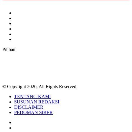
Facebook
Twitter
YouTube
Instagram
TikTok
RSS
Pilihan
© Copyright 2026, All Rights Reserved
TENTANG KAMI
SUSUNAN REDAKSI
DISCLAIMER
PEDOMAN SIBER
Facebook
Twitter