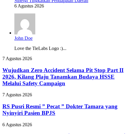
Sinergi Tingkatkan Pendapatan Daerah
6 Agustus 2026
John Doe
Love the TieLabs Logo :)...
Wujudkan
7 Agustus 2026
Zero
Accident
Wujudkan Zero Accident Selama Pit Stop Part II
Selama
2026, Kilang Plaju Tanamkan Budaya HSSE
Pit
Melalui Safety Campaign
Stop
Part
RS
7 Agustus 2026
II
Pusri
2026,
Resmi
RS Pusri Resmi ” Pecat ” Dokter Tamara yang
Kilang
”
Plaju
Nyinyiri Pasien BPJS
Pecat
Tanamkan
”
Budaya
Palembang
6 Agustus 2026
Dokter
HSSE
Targetkan
Tamara
Melalui