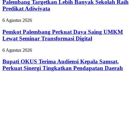
Lebih
Palembang Targetkan Lebih Banyak Sekolah Raih
yang
Safety
Banyak
Predikat Adiwiyata
Nyinyiri
Campaign
Sekolah
Pasien
Raih
BPJS
Pemkot
6 Agustus 2026
Predikat
Palembang
Adiwiyata
Perkuat
Pemkot Palembang Perkuat Daya Saing UMKM
Daya
Lewat Seminar Transformasi Digital
Saing
UMKM
Bupati
6 Agustus 2026
Lewat
OKUS
Seminar
Terima
Bupati OKUS Terima Audiensi Kepala Samsat,
Transformasi
Audiensi
Perkuat Sinergi Tingkatkan Pendapatan Daerah
Digital
Kepala
Samsat,
Perkuat
Sinergi
Tingkatkan
Pendapatan
Daerah