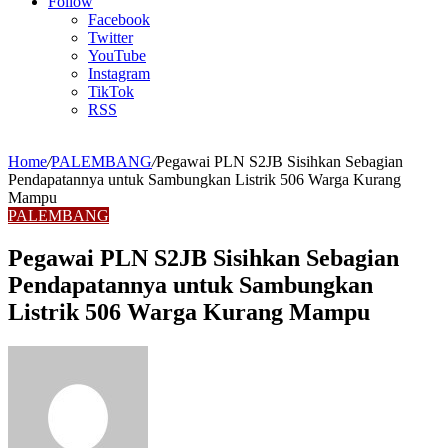
Article
Follow
Facebook
Twitter
YouTube
Instagram
TikTok
RSS
Home
/
PALEMBANG
/
Pegawai PLN S2JB Sisihkan Sebagian
Pendapatannya untuk Sambungkan Listrik 506 Warga Kurang
Mampu
PALEMBANG
Pegawai PLN S2JB Sisihkan Sebagian
Pendapatannya untuk Sambungkan
Listrik 506 Warga Kurang Mampu
Send
an
email