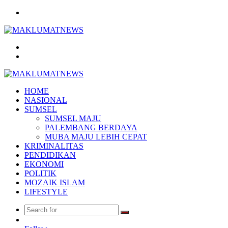
Menu
Search
for
Log
In
HOME
NASIONAL
SUMSEL
SUMSEL MAJU
PALEMBANG BERDAYA
MUBA MAJU LEBIH CEPAT
KRIMINALITAS
PENDIDIKAN
EKONOMI
POLITIK
MOZAIK ISLAM
LIFESTYLE
Search
Random
for