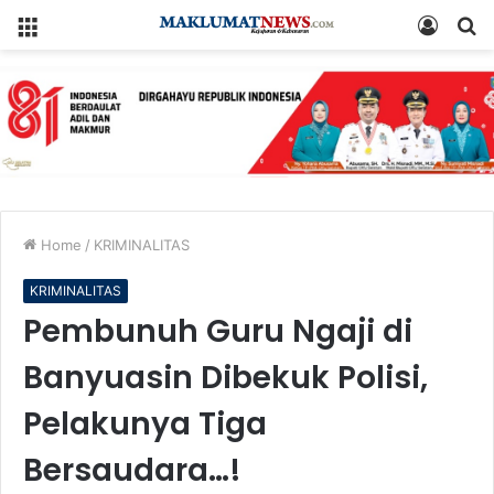
Menu
Log
S
In
fo
Home
/
KRIMINALITAS
KRIMINALITAS
Pembunuh Guru Ngaji di
Banyuasin Dibekuk Polisi,
Pelakunya Tiga
Bersaudara…!