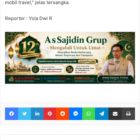
mobil travel,” jelas tersangka.
Reporter : Yola Dwi R
Facebook
Twitter
LinkedIn
Pinterest
Reddit
Messenger
WhatsApp
Telegram
Share via Email
Pr