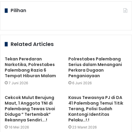
Pilihan
Related Articles
Tekan Peredaran
Polrestabes Palembang
Narkotika, Polrestabes
Serius dalam Menangani
Palembang Razia 6
Perkara Dugaan
Tempat Hiburan Malam
Penganiayaan
7 Juni 2026
6 Juni 2026
Cekcok Mulut Berujung
Kasus Tewasnya PJ di DA
Maut, 1 Anggota TNI di
41 Palembang Temui Titik
Palembang Tewas Usai
Terang, Polisi Sudah
Diduga ” Tertembak”
Kantongi Identitas
Rekannya Sendiri….!
Pelaku…!.!
16 Mei 2026
23 Maret 2026