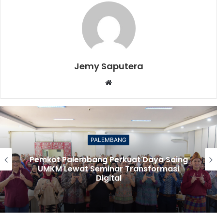
Jemy Saputera
Website
OKU SELATAN
a Saing
Bupati OKUS Terima Audiensi 
rmasi
Samsat, Perkuat Sinergi Ting
Pendapatan Daerah