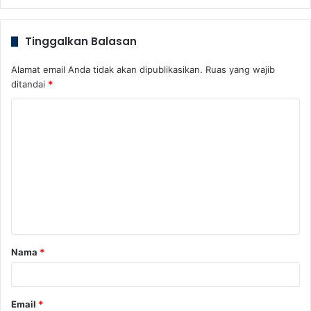
Tinggalkan Balasan
Alamat email Anda tidak akan dipublikasikan.
Ruas yang wajib
ditandai
*
K
o
m
e
n
t
a
Nama
*
r
*
Email
*