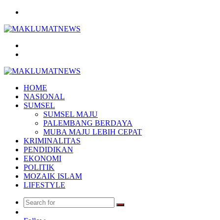
Menu
Search
for
Log
In
HOME
NASIONAL
SUMSEL
SUMSEL MAJU
PALEMBANG BERDAYA
MUBA MAJU LEBIH CEPAT
KRIMINALITAS
PENDIDIKAN
EKONOMI
POLITIK
MOZAIK ISLAM
LIFESTYLE
Search
Random
for