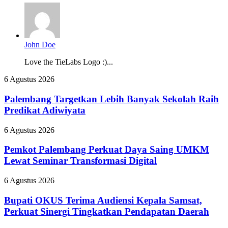
John Doe
Love the TieLabs Logo :)...
Palembang
6 Agustus 2026
Targetkan
Lebih
Palembang Targetkan Lebih Banyak Sekolah Raih
Banyak
Predikat Adiwiyata
Sekolah
Raih
Pemkot
6 Agustus 2026
Predikat
Palembang
Adiwiyata
Perkuat
Pemkot Palembang Perkuat Daya Saing UMKM
Daya
Lewat Seminar Transformasi Digital
Saing
UMKM
Bupati
6 Agustus 2026
Lewat
OKUS
Seminar
Terima
Bupati OKUS Terima Audiensi Kepala Samsat,
Transformasi
Audiensi
Perkuat Sinergi Tingkatkan Pendapatan Daerah
Digital
Kepala
Samsat,