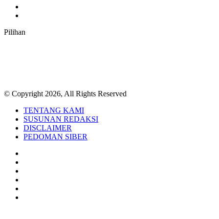
TikTok
RSS
Pilihan
© Copyright 2026, All Rights Reserved
TENTANG KAMI
SUSUNAN REDAKSI
DISCLAIMER
PEDOMAN SIBER
Facebook
Twitter
YouTube
Instagram
TikTok
RSS
Back