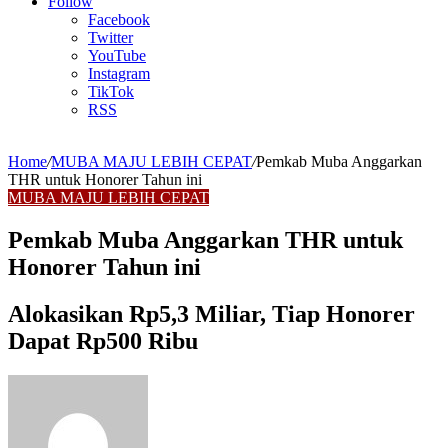
Article
Follow
Facebook
Twitter
YouTube
Instagram
TikTok
RSS
Home
/
MUBA MAJU LEBIH CEPAT
/
Pemkab Muba Anggarkan
THR untuk Honorer Tahun ini
MUBA MAJU LEBIH CEPAT
Pemkab Muba Anggarkan THR untuk
Honorer Tahun ini
Alokasikan Rp5,3 Miliar, Tiap Honorer
Dapat Rp500 Ribu
Send
an
email