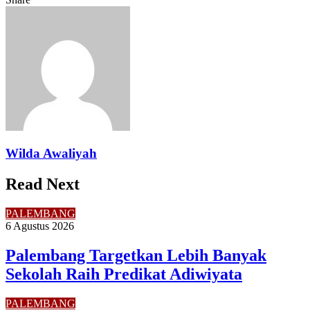
Facebook
Twitter
LinkedIn
Pinterest
Reddit
Messenger
Messenger
WhatsApp
Telegram
Share
Print
via
Email
Wilda Awaliyah
Read Next
PALEMBANG
6 Agustus 2026
Palembang Targetkan Lebih Banyak
Sekolah Raih Predikat Adiwiyata
PALEMBANG